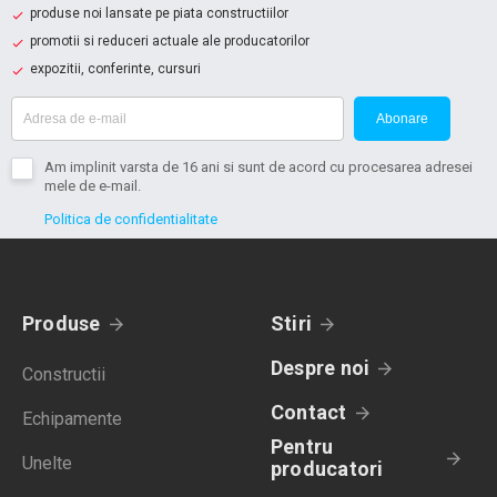
produse noi lansate pe piata constructiilor
promotii si reduceri actuale ale producatorilor
expozitii, conferinte, cursuri
Abonare
Am implinit varsta de 16 ani si sunt de acord cu procesarea adresei
mele de e-mail.
Politica de confidentialitate
Produse
Stiri
Despre noi
Constructii
Contact
Echipamente
Pentru
Unelte
producatori