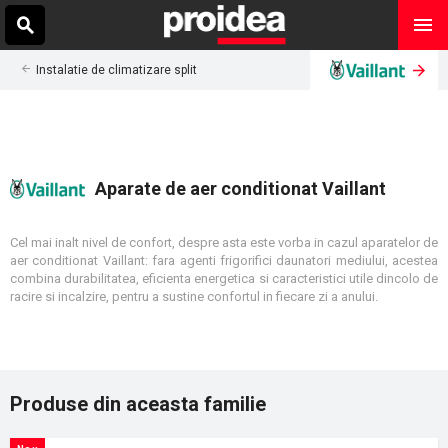
Instalatie de climatizare split
Aparate de aer conditionat Vaillant
Cel mai inalt nivel de confort, despre asta este vorba in cazul aparatelor de
aer conditionat Vaillant: fara agenti frigorifici daunatori mediului, acestea
combina durabilitatea, eficienta energetica si caracteristici utile dincolo de
racire si incalzire, pentru a sustine confortul in fiecare zi a anului.
Produse din aceasta familie