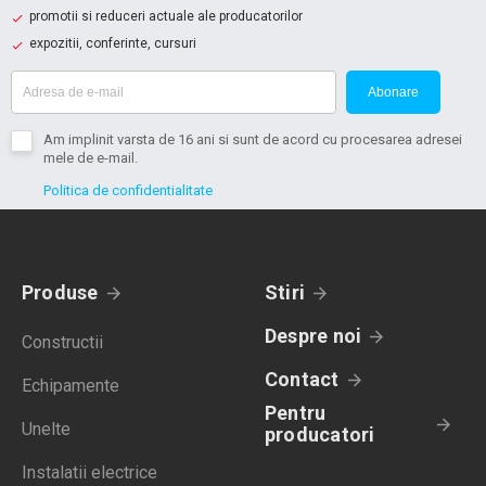
promotii si reduceri actuale ale producatorilor
expozitii, conferinte, cursuri
Abonare
Am implinit varsta de 16 ani si sunt de acord cu procesarea adresei
mele de e-mail.
Politica de confidentialitate
Produse
Stiri
Despre noi
Constructii
Contact
Echipamente
Pentru
Unelte
producatori
Instalatii electrice