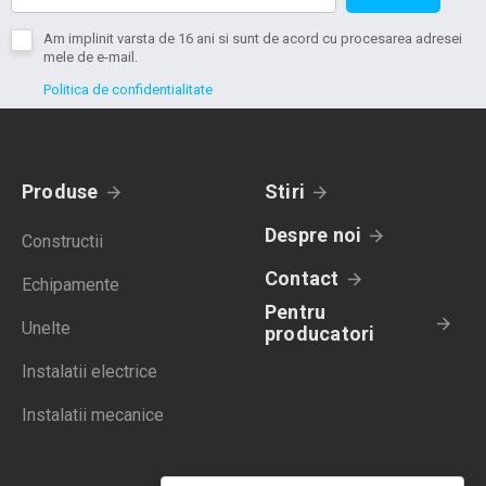
Am implinit varsta de 16 ani si sunt de acord cu procesarea adresei
mele de e-mail.
Politica de confidentialitate
Produse
Stiri
Despre noi
Constructii
Contact
Echipamente
Pentru
Unelte
producatori
Instalatii electrice
Instalatii mecanice