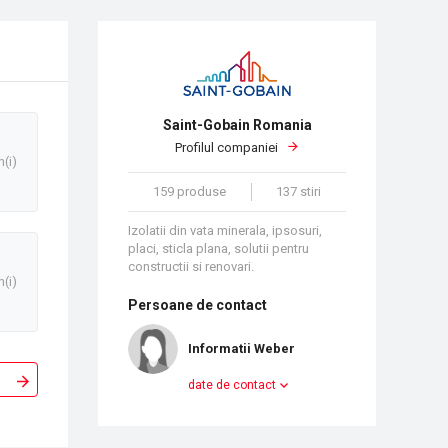
Saint-Gobain Romania
Profilul companiei
n(i)
159 produse
137 stiri
Izolatii din vata minerala, ipsosuri,
placi, sticla plana, solutii pentru
constructii si renovari.
n(i)
Persoane de contact
Informatii Weber
date de contact