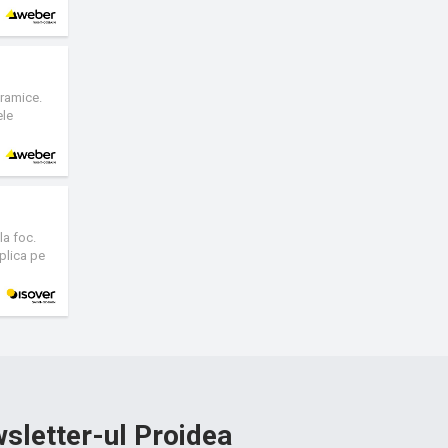
eramice.
ele
la foc.
aplica pe
 si direct
sletter-ul Proidea