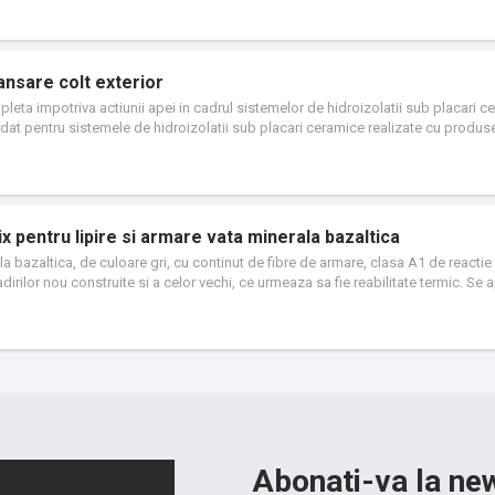
nsare colt exterior
pleta impotriva actiunii apei in cadrul sistemelor de hidroizolatii sub placari c
andat pentru sistemele de hidroizolatii sub placari ceramice realizate cu produs
.
 pentru lipire si armare vata minerala bazaltica
la bazaltica, de culoare gri, cu continut de fibre de armare, clasa A1 de reactie 
rilor nou construite si a celor vechi, ce urmeaza sa fie reabilitate termic. Se 
 beton usor, beton poros, tencuieli ciment, tencuieli var ciment, tencuieli vechi
Abonati-va la new