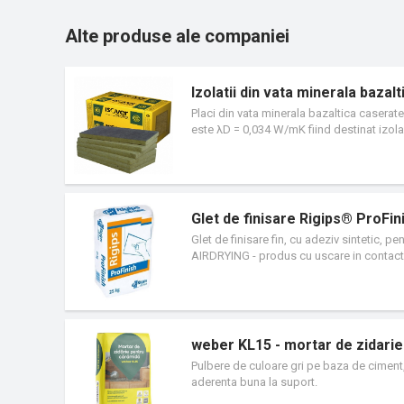
Alte produse ale companiei
Izolatii din vata minerala baza
Placi din vata minerala bazaltica caserate
este λD = 0,034 W/mK fiind destinat izolari
bazaltica. Placile se obtin prin topirea in 
pulverizare a unui liant si adaugarea de u
Fibrele minerale rezultate sunt procesate
culoare neagra.
Glet de finisare Rigips® ProFin
Glet de finisare fin, cu adeziv sintetic, p
AIRDRYING - produs cu uscare in contact c
Rigips® ProFinish se poate aplica manu
recomandat pentru acoperirea completa a s
suprafetelor. Pentru umplerea gaurilor, fi
din beton si a altor substraturi. Inainte d
weber KL15 - mortar de zidarie
Pulbere de culoare gri pe baza de ciment, 
aderenta buna la suport.