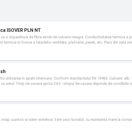
ltica ISOVER PLN NT
 cu o impaslitura de fibra sticla de culoare neagra. Conductivitatea termica a 
i termice si fonice a fatadelor ventilate, plafoane, pereti, etc. Placi din vata mi
cuptor a materiilor prime minerale, fibrilizarea topiturii prin procedeul REX, apli
leiuri minerale pentru protectie impotriva patrunderii prafului si pentru hidrofob
 pe linia de productie sub forma de placi caserate cu impaslitura de fibra de st
ish
entru utilizarea in spatii interioare. Conform standardului EN 13963. Culoare: alb. 
u aerul. Timp de uscare aprox 24 h - timpul de uscare depinde de conditiile c
al sau mecanizat, in grosimi de 0-3 mm. Consum 1,2 kg/m²/mm. Produsul este
uprafetelor placilor din gips-carton in conformitate cu nivelurile Q3-Q4 de ca
surilor si pentru nivelarea suprafetelor neregulate, precum si pentru tencuirea s
e aplicarea tapetului, trebuie sa se utilizeze un grund (Rikombi-Grund).
nisip cuartos si rasini sintetice. Este usor lucrabil, cu rezistenta mare la comp