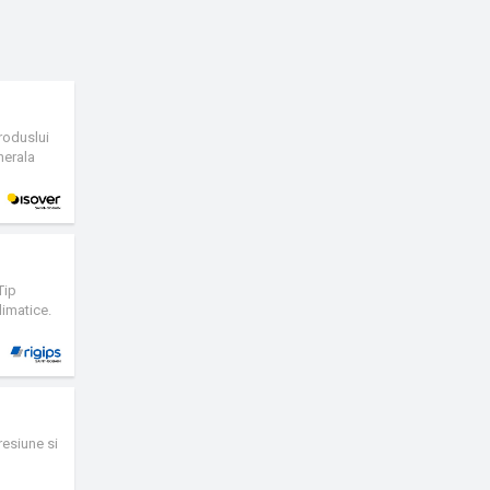
produslui
nerala
carea prin
izare.
icla de
Tip
limatice.
litate a
uprafetelor
resiune si