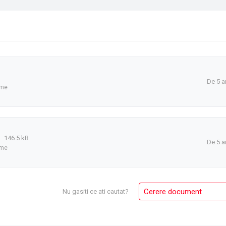
De 5 a
ime
146.5 kB
De 5 a
ime
Cerere document
Nu gasiti ce ati cautat?