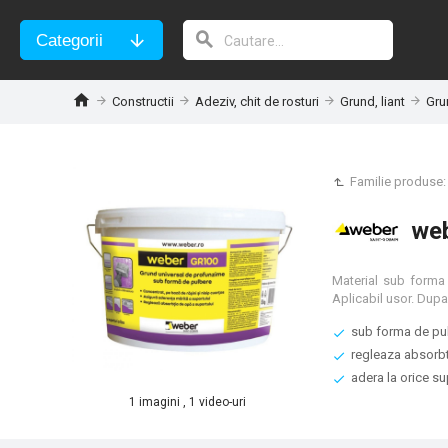
Categorii
Constructii
Adeziv, chit de rosturi
Grund, liant
Gru
Familie produse
web
Material sub forma 
Aplicabil usor. Dupa
sub forma de pu
regleaza absorbt
adera la orice s
1 imagini , 1 video-uri