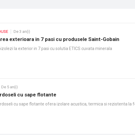
DUSE
De 3 an(i)
rea exterioara in 7 pasi cu produsele Saint-Gobain
olezi la exterior in 7 pasi cu solutia ETICS cuvata minerala
De 5 an(i)
rdoseli cu sape flotante
ardoseli cu sape flotante ofera izolare acustica, termica si rezistenta la 