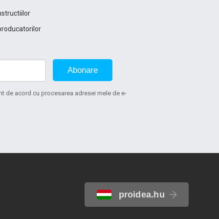
structiilor
producatorilor
Abonare
sunt de acord cu procesarea adresei mele de e-
proidea.hu