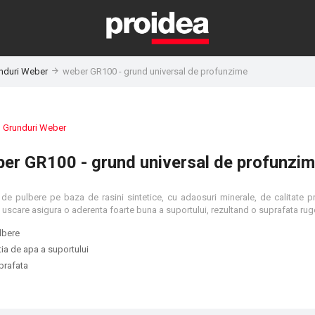
nduri Weber
weber GR100 - grund universal de profunzime
:
Grunduri Weber
er GR100 - grund universal de profunzi
de pulbere pe baza de rasini sintetice, cu adaosuri minerale, de calitate p
 uscare asigura o aderenta foarte buna a suportului, rezultand o suprafata ru
lbere
ia de apa a suportului
uprafata