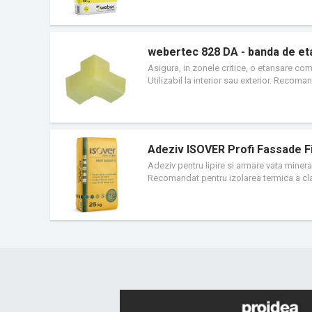
webertec 828 DA - banda de eta
Asigura, in zonele critice, o etansare com
Utilizabil la interior sau exterior. Recom
webertec 822 sau webertec superflex D2
Adeziv ISOVER Profi Fassade Fix
Adeziv pentru lipire si armare vata minera
Recomandat pentru izolarea termica a cladi
toate suprafetele conventionale, de beton,
pe orice tip de zidarie.