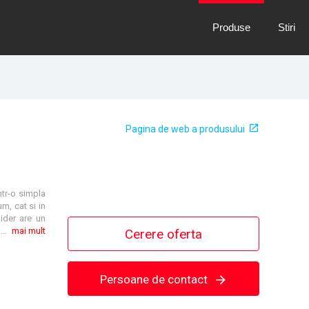
Produse
Stiri
Pagina de web a produsului
ntr-o simpla
m, cat si in
lider are un
finisaj elegant, la nivel cu suprafata, disponibil in configuratii cu unul sau doua panouri fixe. Mai mult, modul de ventilatie integrat permite aerisirea in siguranta si confort.
mai mult
Cerere oferta
Persoane de contact