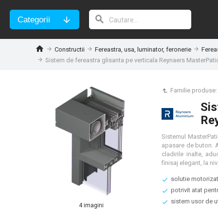
Categorii
Constructii
Fereastra, usa, luminator, feronerie
Fereas
Sistem de fereastra glisanta pe verticala Reynaers MasterPatio
Familie produse
Sis
Rey
Sistemul MasterPati
apasare de buton. As
cladirile inalte, a
solutie motoriza
potrivit atat pent
sistem usor de ut
4 imagini