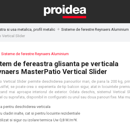
tra si usa metalica, profil metalic
Sisteme de ferestre Reynaers Aluminium
 Vertical Slider
:
Sisteme de ferestre Reynaers Aluminium
tem de fereastra glisanta pe verticala
naers MasterPatio Vertical Slider
o Vertical Slider permite deschiderea panourilor mari, de pana la 200 kg, pri
tfel, se poate crea o experienta de tip balcon sigur, atat in locuintele premiu
ducand mai aproape interiorul de exterior. Odata deschis, sistemul Vertical S
ta pentru deschiderea verticala
ru cladiri inalte, cat si pentru locuinte rezidentiale
ilizat si sigur cu izolare termica Uw 0,8 W/m²K