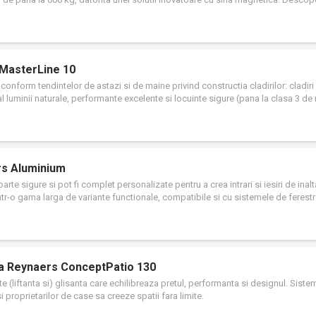
 si confort la utilizare.
 MasterLine 10
onform tendintelor de astazi si de maine privind constructia cladirilor: cladiri
uminii naturale, performante excelente si locuinte sigure (pana la clasa 3 de 
 ofera sistemul pentru ferestre MasterLine 10 este cu adevarat unica privind
averse si tocuri, profile compatibile cu sistemele glisante si cele de perete cort
rofile Renaissance si Deco. Totodata, ferestrele vin cu certificat pentru locuint
rs Aluminium
te sigure si pot fi complet personalizate pentru a crea intrari si iesiri de inalt
intr-o gama larga de variante functionale, compatibile si cu sistemele de ferest
ta in proiectare fie ca este vorba despre o constructie noua sau o renovare.
nta Reynaers ConceptPatio 130
e (liftanta si) glisanta care echilibreaza pretul, performanta si designul. Sistem
si proprietarilor de case sa creeze spatii fara limite.