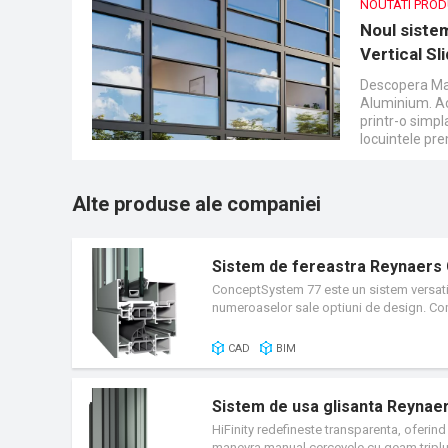
NOUTATI PRO
Noul siste
Vertical Sl
Descopera Mast
Aluminium. Ac
printr-o simpl
locuintele pre
Alte produse ale companiei
Sistem de fereastra Reynaers
ConceptSystem 77 este un sistem versatil
numeroaselor sale optiuni de design. Compa
solutie sigura, cat si eleganta.
CAD
BIM
Sistem de usa glisanta Reynaer
HiFinity redefineste transparenta, oferind 
manevra manual cercevele cu geam triplu 