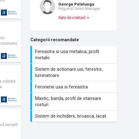
George Pelelunga
Regional Sales Manager
date de contact
 cu
Categorii recomandate
rezistenta
Fereastra si usa metalica, profil
ina, dar si
metalic
e pasive.
Sistem de actionare usi, ferestre,
luminatoare
a calitate
Feronerie usa si fereastra
re
Mastic, banda, profil de etansare
rosturi
Sistem de inchidere, broasca, lacat
ul versatil