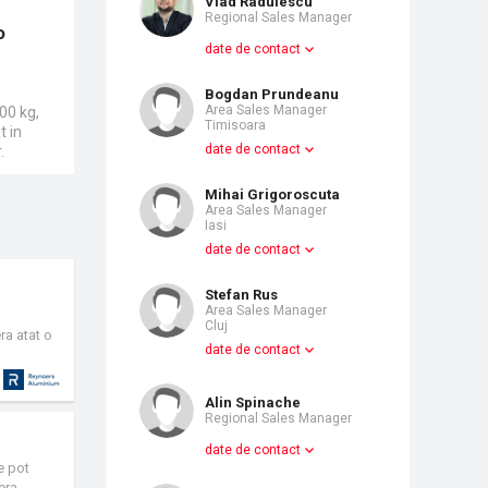
Vlad Radulescu
Regional Sales Manager
o
date de contact
Bogdan Prundeanu
Area Sales Manager
00 kg,
Timisoara
t in
date de contact
.
Mihai Grigoroscuta
Area Sales Manager
Iasi
date de contact
Stefan Rus
Area Sales Manager
Cluj
ra atat o
date de contact
Alin Spinache
Regional Sales Manager
date de contact
e pot
era