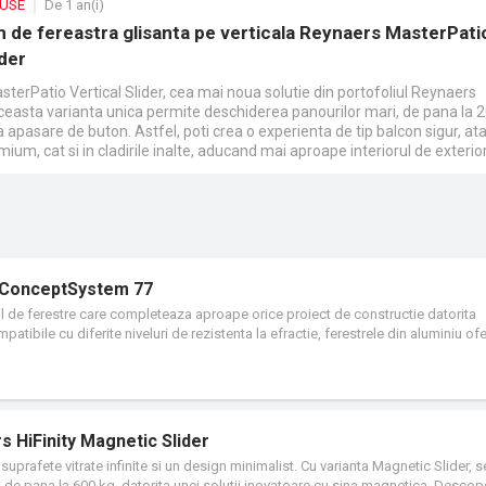
DUSE
De 1 an(i)
m de fereastra glisanta pe verticala Reynaers MasterPati
ider
erPatio Vertical Slider, cea mai noua solutie din portofoliul Reynaers
easta varianta unica permite deschiderea panourilor mari, de pana la 2
a apasare de buton. Astfel, poti crea o experienta de tip balcon sigur, ata
mium, cat si in cladirile inalte, aducand mai aproape interiorul de exterior
 ConceptSystem 77
 de ferestre care completeaza aproape orice proiect de constructie datorita
tibile cu diferite niveluri de rezistenta la efractie, ferestrele din aluminiu ofe
s HiFinity Magnetic Slider
suprafete vitrate infinite si un design minimalist. Cu varianta Magnetic Slider, s
de pana la 600 kg, datorita unei solutii inovatoare cu sina magnetica. Descop