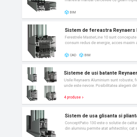
echilibrul perfect intre tehnologie avansata
BIM
Sistem de fereastra Reynaers
Ferestrele MasterLine 10 sunt concepute c
consum redus de energie, acces maxim al l
anti-efractie). Gama de solutii pe care o
aplicabilitatea lor: o gama completa de tr
CAD
BIM
libertate in design oferita de gamele de p
Sisteme de usi batante Reynae
Usile Reynaers Aluminium sunt robuste, foar
unde este nevoie. Posibilitatea alegerii d
Reynaers, ceea ce ofera libertate nelimita
4 produse
Sistem de usa glisanta si plia
ConceptPatio 130 este o solutie de calitat
din aluminiu permite atat arhitectilor, cat 