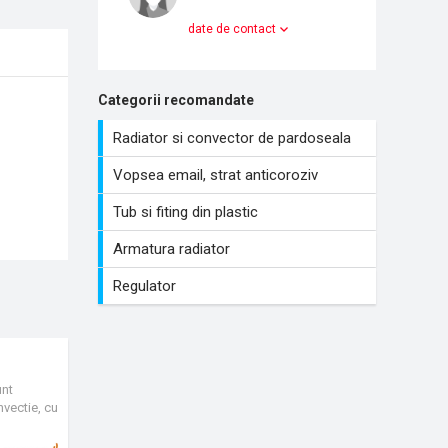
date de contact
Categorii recomandate
Radiator si convector de pardoseala
Vopsea email, strat anticoroziv
Tub si fiting din plastic
Armatura radiator
Regulator
unt
nvectie, cu
mit
op.