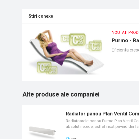
Stiri conexe
NOUTATI PRO
Purmo - Ra
Eficienta cres
Alte produse ale companiei
Radiator panou Plan Ventil Co
Radiatoarele-panou Purmo Plan Ventil Comp
absolut netede, astfel incat privind din 
protectii laterale si cu protectie superioar
racordarea inferioara sau laterala. Radia