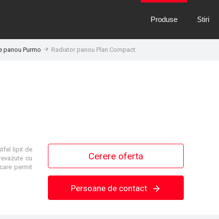
Produse
Stiri
e panou Purmo
Radiator panou Plan Compact
fel lipit de
Cerere oferta
prevazute cu
 care permit
Persoane de contact