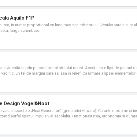
eala Aquilo F1P
obusta, in numar proportional cu lungimea schimbatorului. Ventilatoarele sunt a
aseta, langa schimbator.
 evidentiaza prin panoul frontal absolut neted. Acesta este lipit de panoul d
se vad nici un fel de margini care sa iasa in relief. Ca urmare a lipsei elementelor
ului superior de tip gratar, radiatoarele sunt destinate a fi utilizate in institutiil
 Patru racorduri cu filet interior G 1/2" permit racordarea laterala atat din partea 
re Design Vogel&Noot
ezvaluie secretele „Next Generation” (generatiei viitoare). Culorile moderne si i
and astfel spiritul impulsiv al secolului. Functionalitatea, ergonomia si durat
atoarelor Design, si aceste radiatoare mai aduc pe deasupra o nota de elegant