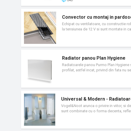
CAD
Convector cu montaj in pardos
Echipat cu ventilatoare, cu constructie r
la tensiunea de 12 V si sunt montate in c
Radiator panou Plan Hygiene
Radiatoarele panou Purmo Plan Hygiene se
profilat, astfel incat, privind din fata nu 
convectie, a protectiilor laterale si a capac
si alte cladiri cu cerinte igienice sporite.
si din partea stanga.
Universal & Modern - Radiatoa
Vogel&Noot arunca o privire in viitor, si d
sunt combinate cu o forma decenta, reflect
viata sunt elementele indispensabile radi
face din moda un clasicist.