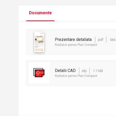
Documente
prezentare detaliata
pdf
584.
Radiator panou Plan Compact
detalii CAD
zip
1.7 MB
Radiator panou Plan Compact