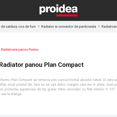
r de caldura, cos de fum
Radiator si convector de pardoseala
Radiatoar
:
Radiatoare panou Purmo
Radiator panou Plan Compact
Purmo Plan Compact se remarca prin panoul frontal absolut neted. El este ast
ilat, incat privind din fata nu se vad deloc margini care ies in afara. Sunt 
i cu protectie superioara de tip gratar. Patru racorduri cu filet interior G 1/2"
 sau la stanga.