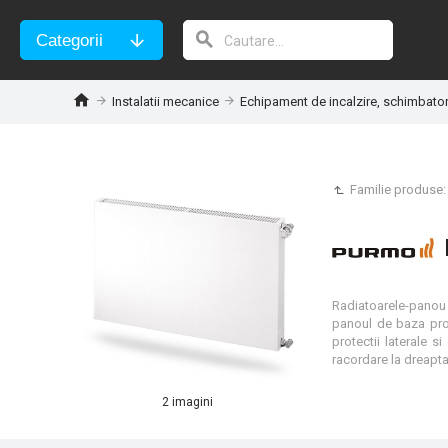
Categorii
Instalatii mecanice
Echipament de incalzire, schimbato
Familie produse
Radiatoarele-panou 
panoul de baza prof
protectii laterale s
racordare la dreapta
2 imagini