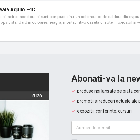
eala Aquilo F4C
ea si racirea acestora si sunt compusi dintr-un schimbator de caldura din cupru 
opsit standard in culoarea neagra, montat intr-o caseta din otel inoxidabil si v
 Convectorii Aquilo F4C sunt echipati cu ventilatoare silentioase intr-un numar c
urand un randament termic sporit, fiind alimentate cu tensiune de 12 V si mon
Abonati-va la new
produse noi lansate pe piata con
promotii si reduceri actuale ale 
expozitii, conferinte, cursuri