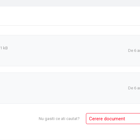
1 kB
De 6 a
De 6 a
Cerere document
Nu gasiti ce ati cautat?