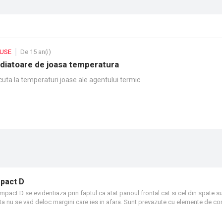
DUSE
De 15 an(i)
diatoare de joasa temperatura
cuta la temperaturi joase ale agentului termic
mpact D
act D se evidentiaza prin faptul ca atat panoul frontal cat si cel din spate s
fata nu se vad deloc margini care ies in afara. Sunt prevazute cu elemente de co
a de tip gratar. Doua racorduri inferioare si 4 laterale cu filet interior G 1/2" per
torul este prevazut cu un ventil termostatic presetat marca Heimeier sau Oventr