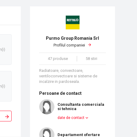
Purmo Group Romania Srl
Profilul companiei
n(i)
47 produse
58 stiri
Radiatoare, convectoare,
ventiloconvectoare si sisteme de
incalzire in pardoseala.
n(i)
Persoane de contact
Consultanta comerciala
si tehnica
date de contact
Departament ofertare