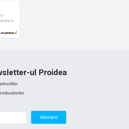
si
opsita la
are
tate in
sletter-ul Proidea
structiilor
producatorilor
Abonare