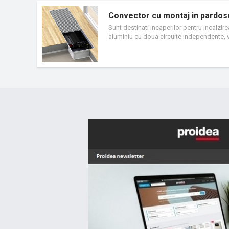
Convector cu montaj in pardos
Sunt destinati incaperilor pentru incalzir
aluminiu cu doua circuite independente, v
interior, standard tot in culoarea neagra.
depinde de lungimea schimbatorului, asig
caseta, langa schimbator.