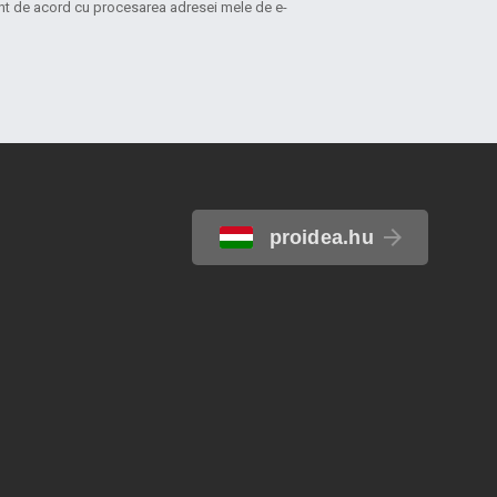
sunt de acord cu procesarea adresei mele de e-
proidea.hu