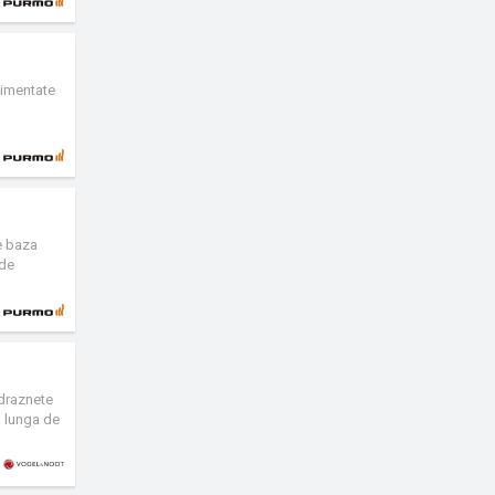
limentate
e baza
 de
e sanitare
dreapta cat
ndraznete
a lunga de
a, care