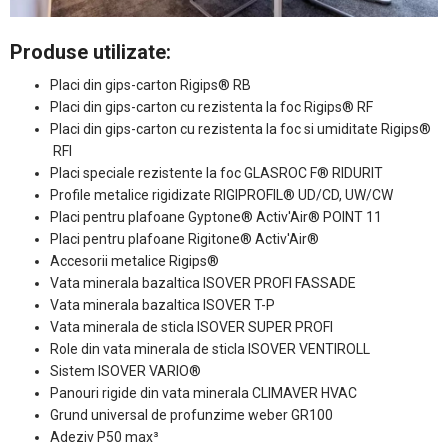
Produse utilizate:
Placi din gips-carton Rigips® RB
Placi din gips-carton cu rezistenta la foc Rigips® RF
Placi din gips-carton cu rezistenta la foc si umiditate Rigips®
RFI
Placi speciale rezistente la foc GLASROC F® RIDURIT
Profile metalice rigidizate RIGIPROFIL® UD/CD, UW/CW
Placi pentru plafoane Gyptone® Activ'Air® POINT 11
Placi pentru plafoane Rigitone® Activ'Air®
Accesorii metalice Rigips®
Vata minerala bazaltica ISOVER PROFI FASSADE
Vata minerala bazaltica ISOVER T-P
Vata minerala de sticla ISOVER SUPER PROFI
Role din vata minerala de sticla ISOVER VENTIROLL
Sistem ISOVER VARIO®
Panouri rigide din vata minerala CLIMAVER HVAC
Grund universal de profunzime weber GR100
Adeziv P50 max³