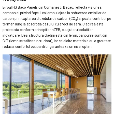
Biroul HS Baco Panels din Comanesti, Bacau, reflecta viziunea
companiei privind faptul ca lemnul ajuta la reducerea emisiilor de
carbon prin captarea dioxidului de carbon (CO₂) si poate contribui pe
termen lung la absorbtia gazului cu efect de sera. Cladirea este
proiectata conform principiilor nZEB, cu ajutorul solutiilor
inovatoare. Desi structura cladirii este din lemn, panourile sunt din
CLT (lemn stratificat incrucisat), iar celelalte materiale au o greutate
redusa, confortul ocupantilor garanteaza un nivel optim.