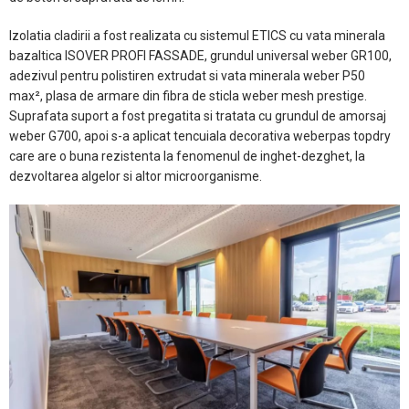
Izolatia cladirii a fost realizata cu sistemul ETICS cu vata minerala
bazaltica ISOVER PROFI FASSADE, grundul universal weber GR100,
adezivul pentru polistiren extrudat si vata minerala weber P50
max², plasa de armare din fibra de sticla weber mesh prestige.
Suprafata suport a fost pregatita si tratata cu grundul de amorsaj
weber G700, apoi s-a aplicat tencuiala decorativa weberpas topdry
care are o buna rezistenta la fenomenul de inghet-dezghet, la
dezvoltarea algelor si altor microorganisme.