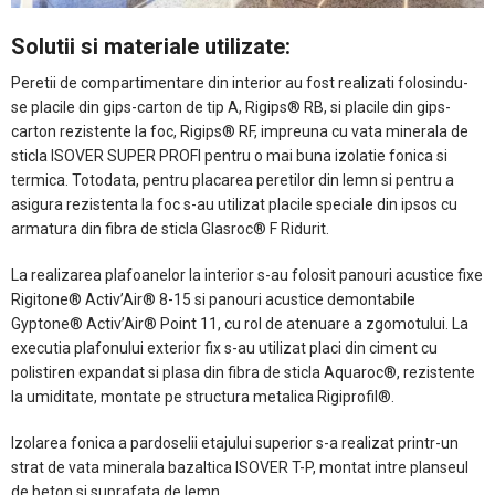
Solutii si materiale utilizate:
Peretii de compartimentare din interior au fost realizati folosindu-
se placile din gips-carton de tip A, Rigips® RB, si placile din gips-
carton rezistente la foc, Rigips® RF, impreuna cu vata minerala de
sticla ISOVER SUPER PROFI pentru o mai buna izolatie fonica si
termica. Totodata, pentru placarea peretilor din lemn si pentru a
asigura rezistenta la foc s-au utilizat placile speciale din ipsos cu
armatura din fibra de sticla Glasroc® F Ridurit.
La realizarea plafoanelor la interior s-au folosit panouri acustice fixe
Rigitone® Activ’Air® 8-15 si panouri acustice demontabile
Gyptone® Activ’Air® Point 11, cu rol de atenuare a zgomotului. La
executia plafonului exterior fix s-au utilizat placi din ciment cu
polistiren expandat si plasa din fibra de sticla Aquaroc®, rezistente
la umiditate, montate pe structura metalica Rigiprofil®.
Izolarea fonica a pardoselii etajului superior s-a realizat printr-un
strat de vata minerala bazaltica ISOVER T-P, montat intre planseul
de beton si suprafata de lemn.