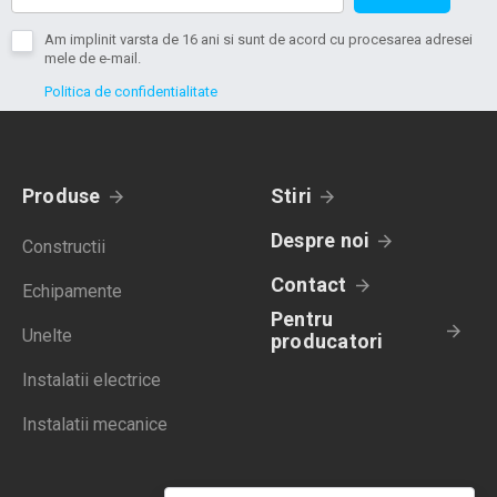
Am implinit varsta de 16 ani si sunt de acord cu procesarea adresei
mele de e-mail.
Politica de confidentialitate
Produse
Stiri
Despre noi
Constructii
Contact
Echipamente
Pentru
Unelte
producatori
Instalatii electrice
Instalatii mecanice