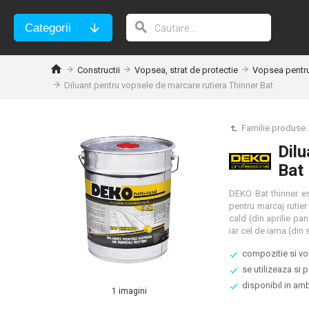
Categorii
Constructii
Vopsea, strat de protectie
Vopsea pentru 
Diluant pentru vopsele de marcare rutiera Thinner Bat
Familie produse
Dilu
Bat
DEKO Bat thinner est
pentru marcaj rutier
cald (din aprilie pa
compozitie si vol
se utilizeaza si 
disponibil in am
1 imagini