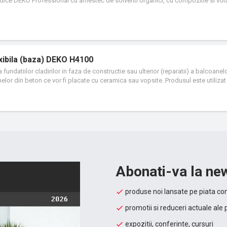
idice DEKO Professional cu amestec de solventi organici, cu compozitie si volat
xibila (baza) DEKO H4100
undatiilor cladirilor in faza de constructie sau ulterior (reparatii) a balcoanelo
inelor din beton ce vor fi placate cu ceramica sau vopsite. Produsul este utilizat 
usiv a celor cu pereti de gips-carton sau a celor tencuite cu produse pe baza de 
ramica.
Abonati-va la new
produse noi lansate pe piata con
promotii si reduceri actuale ale 
expozitii, conferinte, cursuri