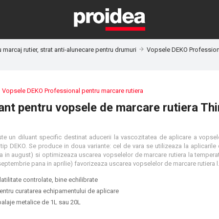
marcaj rutier, strat anti-alunecare pentru drumuri
Vopsele DEKO Professiona
:
Vopsele DEKO Professional pentru marcare rutiera
ant pentru vopsele de marcare rutiera Th
e un diluant specific destinat aducerii la vascozitatea de aplicare a vopsele
 tip DEKO. Se produce in doua variante: cel de vara se utilizeaza la aplicarile
na in august) si optimizeaza uscarea vopselelor de marcare rutiera la temperatu
iar cel de iarna (din septembrie pana in aprilie)
atilitate controlate, bine echilibrate
pentru curatarea echipamentului de aplicare
balaje metalice de 1L sau 20L