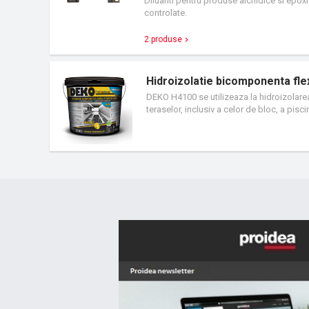
Diluanti pentru produse alchidice si epox
controlate.
2 produse
Hidroizolatie bicomponenta fle
DEKO H4100 se utilizeaza la hidroizolarea f
teraselor, inclusiv a celor de bloc, a pisc
hidroizolarea bailor si bucatariilor, incl
care se vor vopsi sau se vor placa cu ce