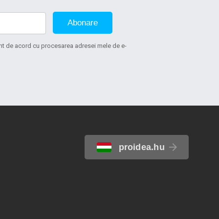
Abonare
sunt de acord cu procesarea adresei mele de e-
proidea.hu