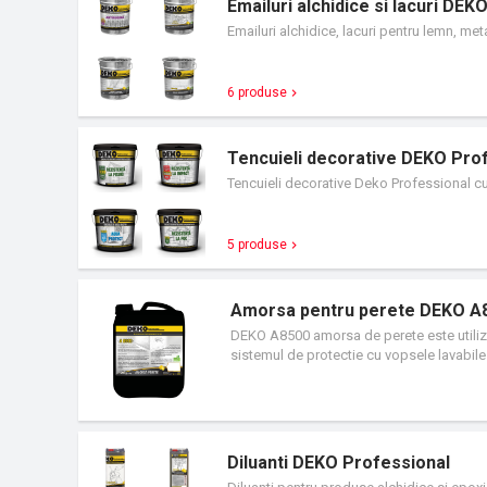
Emailuri alchidice si lacuri DE
Emailuri alchidice, lacuri pentru lemn, met
6 produse
Tencuieli decorative DEKO Pro
Tencuieli decorative Deko Professional cu f
5 produse
Amorsa pentru perete DEKO A
DEKO A8500 amorsa de perete este utilizat 
sistemul de protectie cu vopsele lavabile
suprafete de tipul: beton, tencuieli uzuale
carton.
Diluanti DEKO Professional