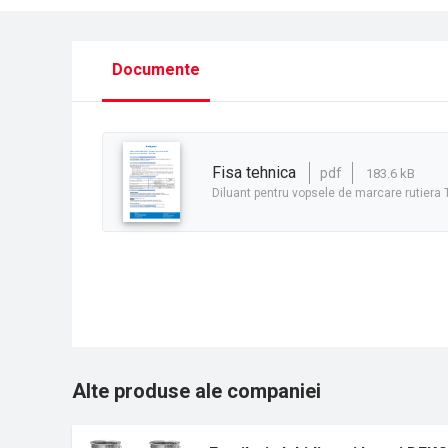
Documente
fisa tehnica
pdf
183.6 kB
Diluant pentru vopsele de marcare rutiera 
Alte produse ale companiei