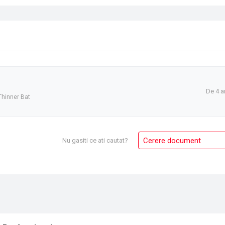
De 4 a
Thinner Bat
Cerere document
Nu gasiti ce ati cautat?