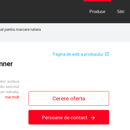
Produse
Stiri
l pentru marcare rutiera
Pagina de web a produsului
inner
lor acrilice
 din sezonul
ri ridicate,
 favorizeaza uscarea vopselelor de marcare rutiera la temperaturile scazute din sezonul rece, imbunatatind si elasticitatea vopselelor prin plastifiantul pe care-l contine.
mai mult
Cerere oferta
Persoane de contact