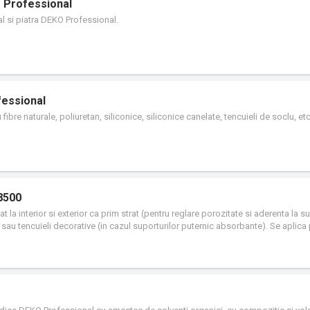
KO Professional
al si piatra DEKO Professional.
fessional
ibre naturale, poliuretan, siliconice, siliconice canelate, tencuieli de soclu, etc
8500
la interior si exterior ca prim strat (pentru reglare porozitate si aderenta la su
 sau tencuieli decorative (in cazul suporturilor puternic absorbante). Se aplica
 de var-ciment, gleturi de var si de ipsos, zidarii din caramizi uzuale, BCA, plac