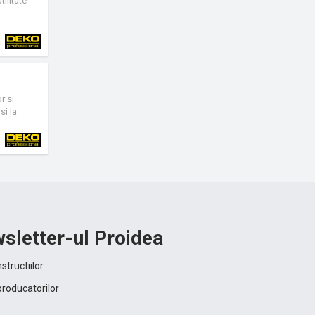
ilitate
r si
si la
ipsos,
sletter-ul Proidea
structiilor
producatorilor