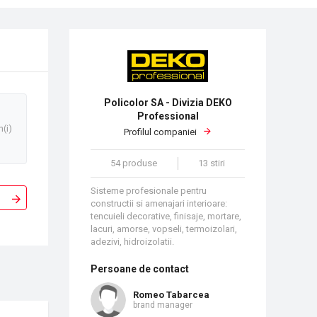
Policolor SA - Divizia DEKO
Professional
n(i)
Profilul companiei
54 produse
13 stiri
Sisteme profesionale pentru
constructii si amenajari interioare:
tencuieli decorative, finisaje, mortare,
lacuri, amorse, vopseli, termoizolari,
adezivi, hidroizolatii.
Persoane de contact
Romeo Tabarcea
brand manager