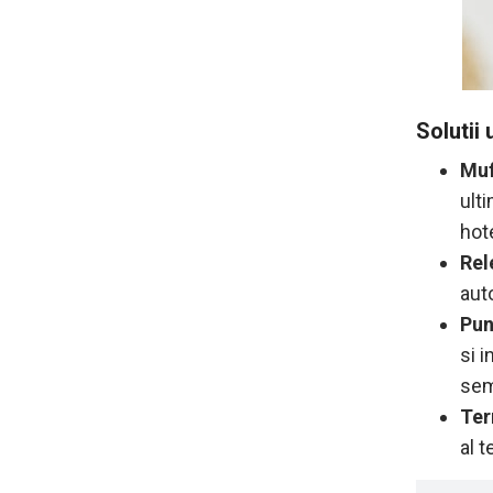
Solutii 
Mu
ult
hote
Rel
aut
Pun
si 
sem
Ter
al 