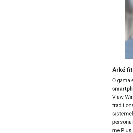
Arké fi
O gama 
smartph
View Wir
tradition
sistemel
personal
me Plus,