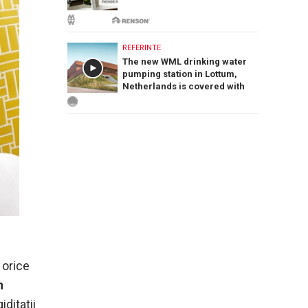
REFERINTE
The new WML drinking water
pumping station in Lottum,
Netherlands is covered with
PREFA Siding.X facade panels
 orice
n
ditatii