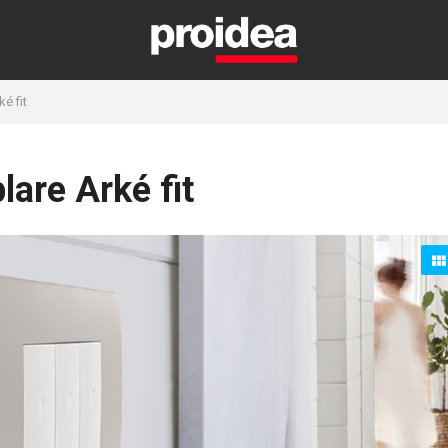
é fit
lare Arké fit