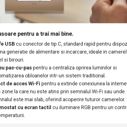
usoare pentru a trai mai bine.
fe USB
cu conector de tip C, standard rapid pentru dispoz
ima generatie de alimentare si incarcare, ideale in camere
l si birouri.
eu
pas-cu-pas
pentru a centraliza oprirea luminilor si
omatizarea obloanelor intr-un sistem traditional.
ct de acces Wi-Fi
pentru a extinde conexiunea la internet
in zone la care nu este atins prin semnalul Wi-Fi sau unde
nalul este mai slab, oferind acoperire tuturor camerelor.
mostat cu ecran tactil
cu iluminare RGB pentru un contr
temperaturii
.