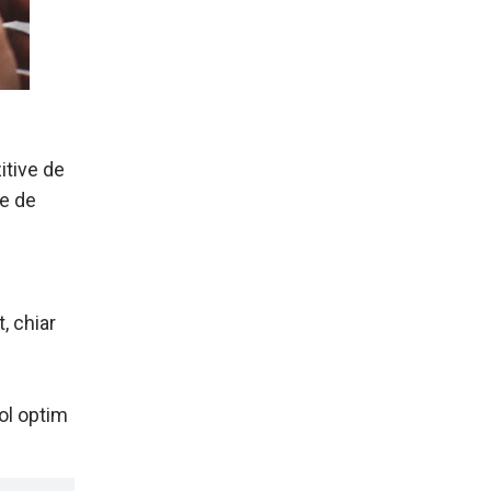
itive de
le de
, chiar
ol optim