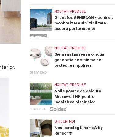
NOUTATI PRODUSE
Grundfos GENIECON - control,
monitorizare si vizibilitate
asupra performantei
sistemelor de pompare a apei
NOUTATI PRODUSE
Siemens lanseaza o noua
generatie de sisteme de
protectie impotriva
terior.
incendiilor: Cerberus Nova
NOUTATI PRODUSE
Noile pompe de caldura
Microwell HP pentru
incalzirea piscinelor
GHIDURI NOI
Noul catalog Linarte® by
Renson®