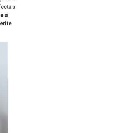
fecta a
e si
ferite