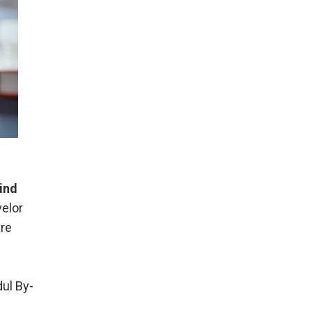
sind
velor
are
ul By-