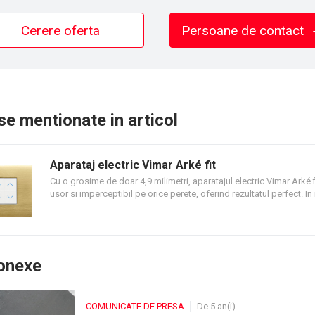
Cerere oferta
Persoane de contact
e mentionate in articol
Aparataj electric Vimar Arké fit
Cu o grosime de doar 4,9 milimetri, aparatajul electric Vimar Arké f
usor si imperceptibil pe orice perete, oferind rezultatul perfect. In i
de pe gips-carton acopera, de asemenea, proeminenta cutiei de 
Datorita rigiditatii cadrului de montare dedicat, garanteaza intot
alinierea perfecta a butoanelor. Fabricat din metal, Arké fit poate f
cu butoane si comenzi in gri antracit, alb si metal si 11 placi decor
diferite finisaje.
conexe
COMUNICATE DE PRESA
De 5 an(i)