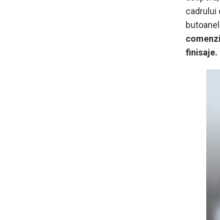
cadrului
butoanelo
comenzi i
finisaje.