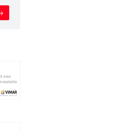
it este
nstalatiile
montare.
deauna
i echipat
ative in