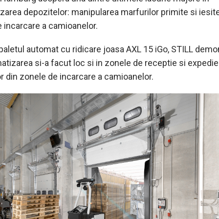
area depozitelor: manipularea marfurilor primite si iesite
 incarcare a camioanelor.
paletul automat cu ridicare joasa AXL 15 iGo, STILL dem
tizarea si-a facut loc si in zonele de receptie si expedie
or din zonele de incarcare a camioanelor.