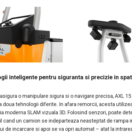
ii inteligente pentru siguranta si precizie in spat
 asigura o manipulare sigura si o navigare precisa, AXL 15
a doua tehnologii diferite. In afara remorcii, acesta utilize
ia moderna SLAM vizuala 3D. Folosind senzori, poate dete
il cand un camion se indeparteaza neasteptat de rampa i
i de incarcare si apoi se va opri automat – atat la intrarea