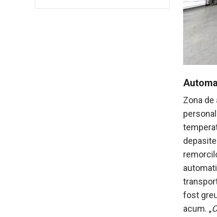
Automat
Zona de 
personalu
temperatu
depasite
remorcilo
automatiz
transpor
fost gre
acum. „
C