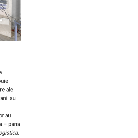
a
buie
re ale
anii au
or au
la – pana
gistica,