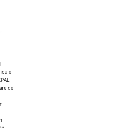
l
icule
 EPAL
oare de
in
un
ii