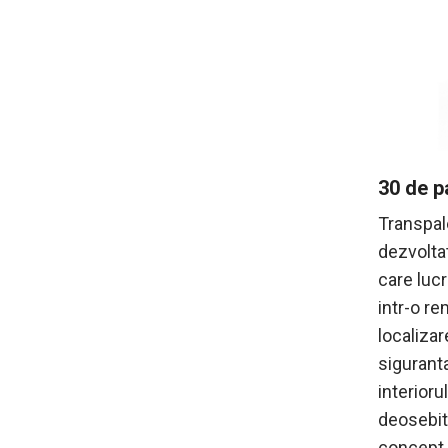
30 de pa
Transpal
dezvolta
care luc
intr-o re
localiza
sigurant
interioru
deosebit 
concept s