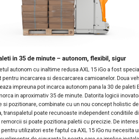
leti in 35 de minute – autonom, flexibil, sigur
etul autonom cu inaltime redusa AXL 15 iGo a fost specia
t pentru incarcarea si descarcarea camioanelor. Doua veh
reaza impreuna pot incarca autonom pana la 30 de paleti
morca in aproximativ 35 de minute. Datorita logicii inovat
re si pozitionare, combinate cu un nou concept holistic de
a, transpaletul poate recunoaste independent conditiile d
l remorcii si poate pozitiona paletii cu precizie. De interes
pentru utilizatori este faptul ca AXL 15 iGo nu necesita 
uplimentar de siguranta la poarta care sa implice instalat