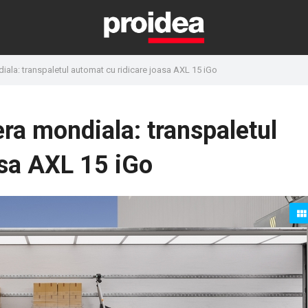
iala: transpaletul automat cu ridicare joasa AXL 15 iGo
ra mondiala: transpaletul
asa AXL 15 iGo