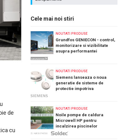
Cele mai noi stiri
NOUTATI PRODUSE
Grundfos GENIECON - control,
monitorizare si vizibilitate
asupra performantei
sistemelor de pompare a apei
NOUTATI PRODUSE
Siemens lanseaza o noua
generatie de sisteme de
protectie impotriva
incendiilor: Cerberus Nova
ru
NOUTATI PRODUSE
oie de
Noile pompe de caldura
Microwell HP pentru
incalzirea piscinelor
tica cu