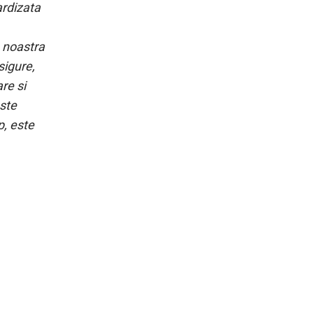
rdizata
 noastra
sigure,
re si
este
p, este