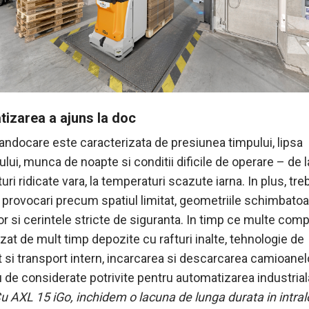
izarea a ajuns la doc
andocare este caracterizata de presiunea timpului, lipsa
lui, munca de noapte si conditii dificile de operare – de l
ri ridicate vara, la temperaturi scazute iarna. In plus, tre
 provocari precum spatiul limitat, geometriile schimbatoa
r si cerintele stricte de siguranta. In timp ce multe comp
at de mult timp depozite cu rafturi inalte, tehnologie de
t si transport intern, incarcarea si descarcarea camioanel
u de considerate potrivite pentru automatizarea industria
u AXL 15 iGo, inchidem o lacuna de lunga durata in intralo