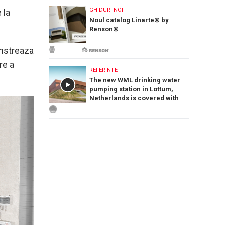
GHIDURI NOI
 la
Noul catalog Linarte® by
Renson®
onstreaza
re a
REFERINTE
The new WML drinking water
pumping station in Lottum,
Netherlands is covered with
PREFA Siding.X facade panels