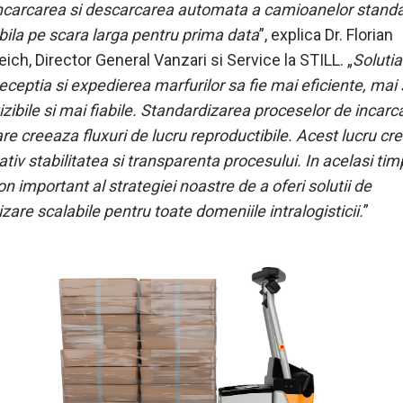
ncarcarea si descarcarea automata a camioanelor standa
ibila pe scara larga pentru prima data
”, explica Dr. Florian
ch, Director General Vanzari si Service la STILL. „
Solutia
eceptia si expedierea marfurilor sa fie mai eficiente, mai 
zibile si mai fiabile. Standardizarea proceselor de incarca
e creeaza fluxuri de lucru reproductibile. Acest lucru cr
tiv stabilitatea si transparenta procesului. In acelasi tim
lon important al strategiei noastre de a oferi solutii de
are scalabile pentru toate domeniile intralogisticii.
”