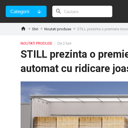
Categorii
Stiri
Noutati produse
STILL prezinta o premiera mond
NOUTATI PRODUSE
De 2 luni
STILL prezinta o premie
automat cu ridicare jo