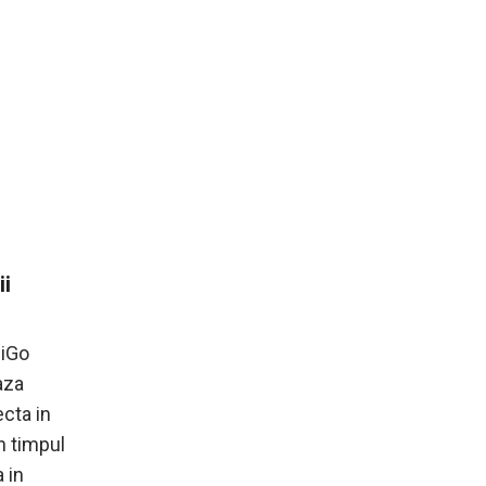
ii
 iGo
aza
cta in
n timpul
 in