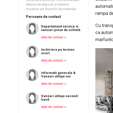
tehnica de depozit si sisteme
automatiz
moderne ale fluxurilor de materiale.
rampa de
Persoane de contact
Cu trans
Departament service si
vanzari piese de schimb
ca automa
date de contact
marfuril
Inchiriere pe termen
scurt
date de contact
Informatii generale &
Vanzari utilaje noi
date de contact
Vanzari utilaje second-
hand
date de contact