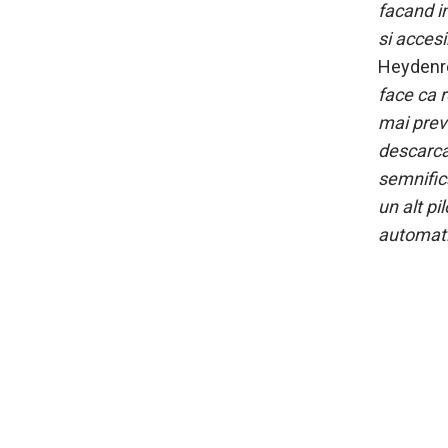
facand i
si acces
Heydenrei
face ca r
mai previ
descarcar
semnifica
un alt pi
automatiz