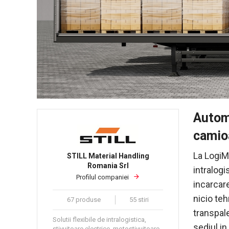
Autom
camio
La LogiM
STILL Material Handling
Romania Srl
intralogi
Profilul companiei
incarcar
nicio te
67 produse
55 stiri
transpale
Solutii flexibile de intralogistica,
sediul i
stivuitoare electrice, motostivuitoare,