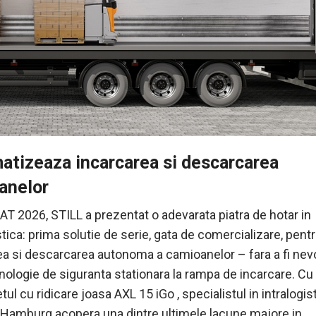
atizeaza incarcarea si descarcarea
anelor
AT 2026, STILL a prezentat o adevarata piatra de hotar in
stica: prima solutie de serie, gata de comercializare, pent
ea si descarcarea autonoma a camioanelor – fara a fi nev
hnologie de siguranta stationara la rampa de incarcare. Cu
tul cu ridicare joasa AXL 15 iGo , specialistul in intralogis
n Hamburg acopera una dintre ultimele lacune majore in