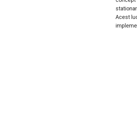
stationar
Acest luc
implement