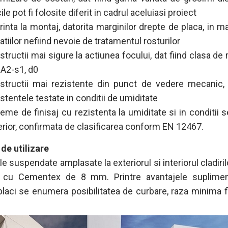
ile pot fi folosite diferit in cadrul aceluiasi proiect
rinta la montaj, datorita marginilor drepte de placa, in ma
atiilor nefiind nevoie de tratamentul rosturilor
tructii mai sigure la actiunea focului, dat fiind clasa de 
 A2-s1, d0
structii mai rezistente din punct de vedere mecanic, 
istentele testate in conditii de umiditate
teme de finisaj cu rezistenta la umiditate si in conditii 
erior, confirmata de clasificarea conform EN 12467.
de utilizare
e suspendate amplasate la exteriorul si interiorul cladiril
i cu Cementex de 8 mm. Printre avantajele suplimen
placi se enumera posibilitatea de curbare, raza minima f