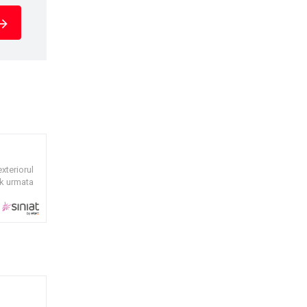
xteriorul
ck urmata
litate
t, fibre
: 8, 10 si