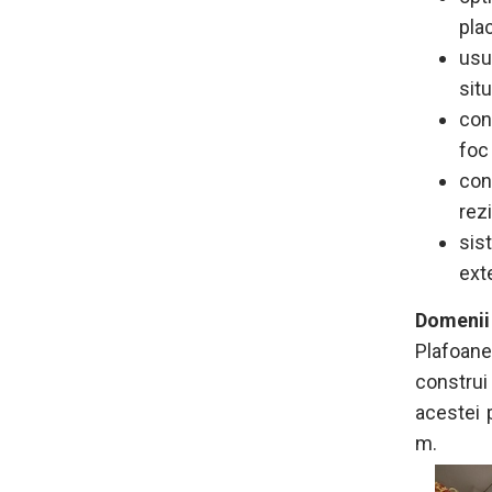
plac
usu
situ
cons
foc
con
rez
sis
ext
Domenii 
Plafoanel
constru
acestei 
m.