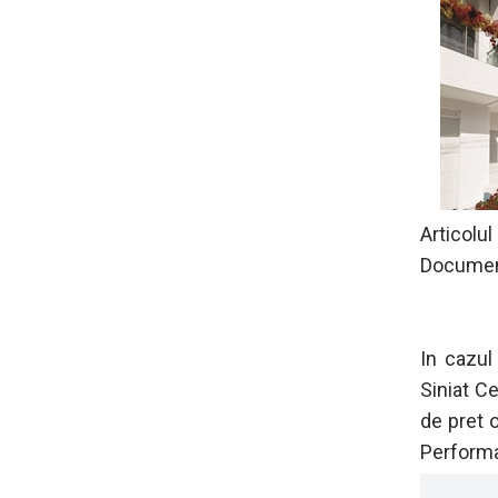
Articolu
Document
In cazul
Siniat C
de pret o
Performa