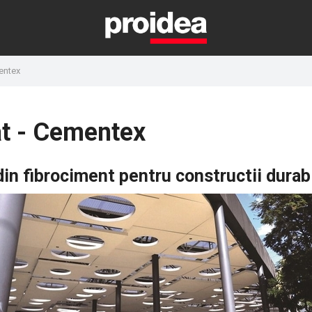
entex
at - Cementex
din fibrociment pentru constructii durab