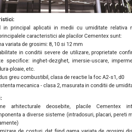
istici:
 in principal aplicatii in medii cu umiditate relativa
 principalele caracteristici ale placilor Cementex sunt:
a variata de grosimi: 8, 10 si 12 mm
abilitate in conditii severe de utilizare, proprietate conf
te specifice: inghet-dezghet, imersie-uscare, impermea
ura-ploaie, etc.
dus greu combustibil, clasa de reactie la foc A2-s1, d0
istenta mecanica - clasa 2, masurata in conditii de umidit
:
me arhitecturale deosebite, placile Cementex in
ponenta a diverse sisteme (intradosuri, placari, pereti mu
amente)
imizare de costuri, dat fiind gama variata de grosimi dis