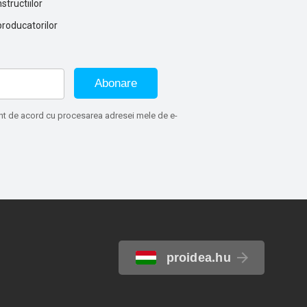
structiilor
producatorilor
Abonare
sunt de acord cu procesarea adresei mele de e-
proidea.hu