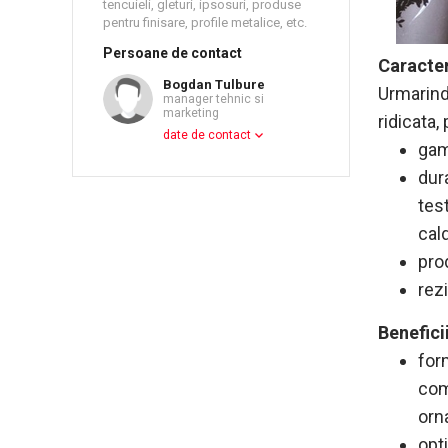
tencuieli, gleturi, ipsosuri, produse
pentru finisare, profile metalice, etc.
Persoane de contact
Caracter
Bogdan Tulbure
Urmarind
manager tehnic si
marketing
ridicata,
date de contact
gam
dur
tes
cald
pro
rez
Beneficii
for
com
orn
opt