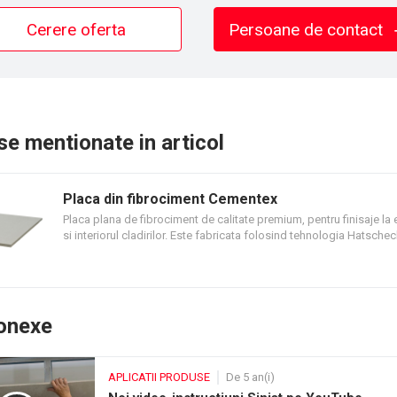
Cerere oferta
Persoane de contact
e mentionate in articol
Placa din fibrociment Cementex
Placa plana de fibrociment de calitate premium, pentru finisaje la e
si interiorul cladirilor. Este fabricata folosind tehnologia Hatsche
de autoclavizare, proces care asigura rezistenta mecanica si stabi
dimensionala optima. Placa de fibrociment este realizata din cimen
organice din celuloza, silica, aditivi, apa. Disponibila in trei grosimi
12 mm.
conexe
APLICATII PRODUSE
De 5 an(i)