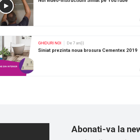
Noi video-instructiuni Siniat pe YouTube
GHIDURI NOI
De 7 an(i)
Siniat prezinta noua brosura Cementex 2019
Abonati-va la new