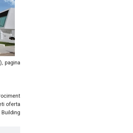
), pagina
brociment
ti oferta
 Building