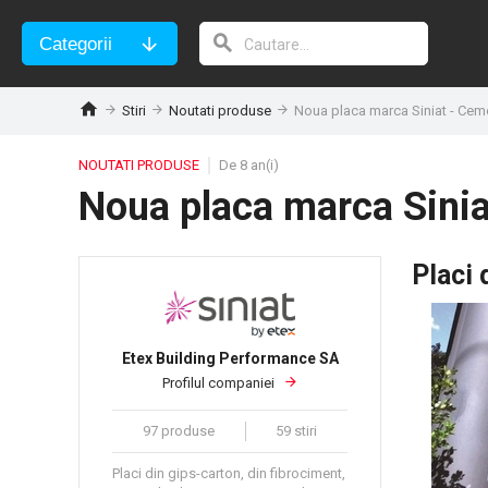
Categorii
Stiri
Noutati produse
Noua placa marca Siniat - Cem
NOUTATI PRODUSE
De 8 an(i)
Noua placa marca Sini
Placi 
Etex Building Performance SA
Profilul companiei
97 produse
59 stiri
Placi din gips-carton, din fibrociment,