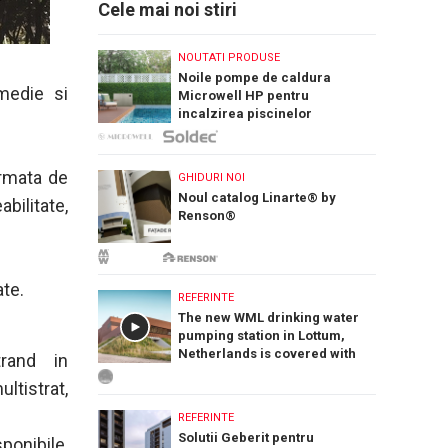
Cele mai noi stiri
NOUTATI PRODUSE
Noile pompe de caldura
 medie si
Microwell HP pentru
incalzirea piscinelor
irmata de
GHIDURI NOI
Noul catalog Linarte® by
bilitate,
Renson®
ate.
REFERINTE
The new WML drinking water
pumping station in Lottum,
Netherlands is covered with
trand in
PREFA Siding.X facade panels
ltistrat,
REFERINTE
Solutii Geberit pentru
ponibile,