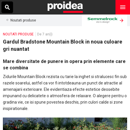
Noutati produse
NOUTATI PRODUSE
De 7 an(i)
Gardul Bradstone Mountain Block in noua culoare
gri nuantat
Mare diversitate de punere in opera prin elemente care
se combina
Zidurile Mountain Block rezista cu tarie la inghet si stralucesc fin sub
razele soarelui, astfel ca vor fi intotdeauna un punct de atractie al
amenajarii exterioare. Ele evidentiaza efecte estetice deosebite
impunand cu delicatete o atmosfera de relaxare. O alegere pentru o
gradina vie, ce isi spune povestea deschis, prin culori calde si zone
inspirationale.