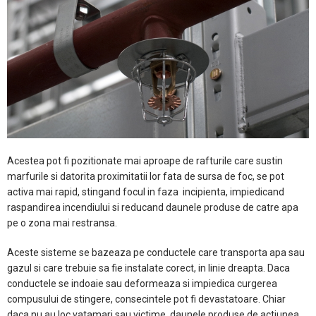
Acestea pot fi pozitionate mai aproape de rafturile care sustin
marfurile si datorita proximitatii lor fata de sursa de foc, se pot
activa mai rapid, stingand focul in faza incipienta, impiedicand
raspandirea incendiului si reducand daunele produse de catre apa
pe o zona mai restransa.
Aceste sisteme se bazeaza pe conductele care transporta apa sau
gazul si care trebuie sa fie instalate corect, in linie dreapta. Daca
conductele se indoaie sau deformeaza si impiedica curgerea
compusului de stingere, consecintele pot fi devastatoare. Chiar
daca nu au loc vatamari sau victime, daunele produse de actiunea