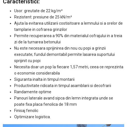
Caracteristici:
Usor: greutate de 22 kg/m²
Rezistent: presiune de 25 kN/m²
Ajuta la evitarea utilizarii costisitoare a lemnului si a orelor de
tamplarie in cofrarea grinzilor
Permite recuperarea a 90% din materialul cofrajului in a treia
zi de la turnarea betonului
Nu este necesara sprijinirea din nou cu popi a grinzii
executate; fundul demontabil permite lasarea suportului
sprijinit cu popi
Necesita doar un pop la fiecare 1,57 metri, ceea ce reprezinta
o economie considerabila
Siguranta inalta in timpul montarii
Productivitate ridicata in timpul asamblarii si decofrarii
Randamente optime
Panouri laterale avand sipca din lemn integrata unde se
poate fixa placa fenolica de 18 mm
Finisaj fenolic
Optimizare logistica.