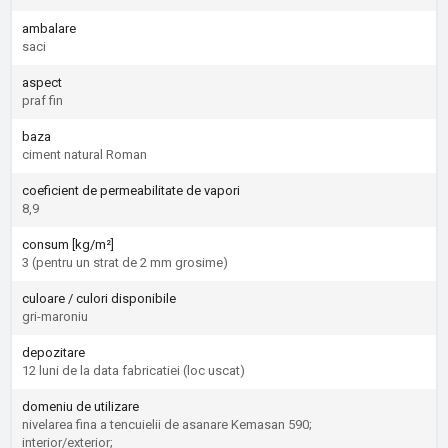
ambalare
saci
aspect
praf fin
baza
ciment natural Roman
coeficient de permeabilitate de vapori
8,9
consum [kg/m²]
3 (pentru un strat de 2 mm grosime)
culoare / culori disponibile
gri-maroniu
depozitare
12 luni de la data fabricatiei (loc uscat)
domeniu de utilizare
nivelarea fina a tencuielii de asanare Kemasan 590;
interior/exterior;