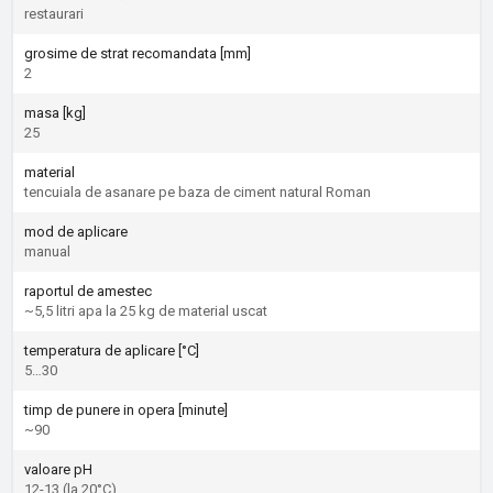
restaurari
grosime de strat recomandata [mm]
2
masa [kg]
25
material
tencuiala de asanare pe baza de ciment natural Roman
mod de aplicare
manual
raportul de amestec
~5,5 litri apa la 25 kg de material uscat
temperatura de aplicare [°C]
5…30
timp de punere in opera [minute]
~90
valoare pH
12-13 (la 20°C)