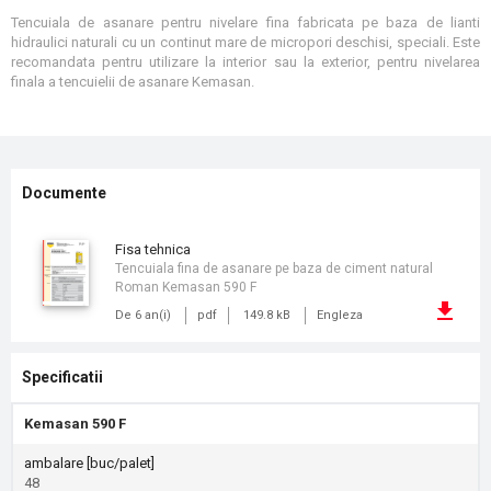
Tencuiala de asanare pentru nivelare fina fabricata pe baza de lianti
hidraulici naturali cu un continut mare de micropori deschisi, speciali. Este
recomandata pentru utilizare la interior sau la exterior, pentru nivelarea
finala a tencuielii de asanare Kemasan.
Documente
fisa tehnica
Tencuiala fina de asanare pe baza de ciment natural
Roman Kemasan 590 F
De 6 an(i)
pdf
149.8 kB
Engleza
Specificatii
Kemasan 590 F
ambalare [buc/palet]
48