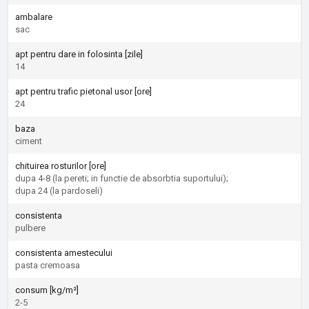
ambalare
sac
apt pentru dare in folosinta [zile]
14
apt pentru trafic pietonal usor [ore]
24
baza
ciment
chituirea rosturilor [ore]
dupa 4-8 (la pereti; in functie de absorbtia suportului);
dupa 24 (la pardoseli)
consistenta
pulbere
consistenta amestecului
pasta cremoasa
consum [kg/m²]
2-5