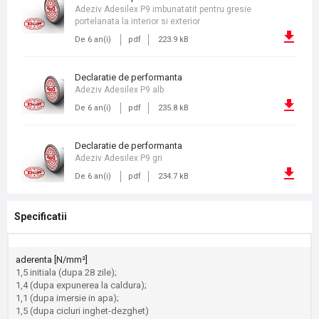
Adeziv Adesilex P9 imbunatatit pentru gresie
portelanata la interior si exterior
De 6 an(i)
pdf
223.9 kB
declaratie de performanta
Adeziv Adesilex P9 alb
De 6 an(i)
pdf
235.8 kB
declaratie de performanta
Adeziv Adesilex P9 gri
De 6 an(i)
pdf
234.7 kB
Specificatii
aderenta [N/mm²]
1,5 initiala (dupa 28 zile);
1,4 (dupa expunerea la caldura);
1,1 (dupa imersie in apa);
1,5 (dupa cicluri inghet-dezghet)