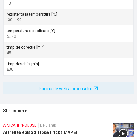
13
rezistenta la temperatura [°C]
-30…+90
temperatura de aplicare [°C]
5…40
timp de corectie [min]
45
timp deschis [min]
≥30
Pagina de web a produsului
Stiri conexe
APLICATII PRODUSE
De 6 an(i)
Al treilea episod Tips&Tricks MAPEI