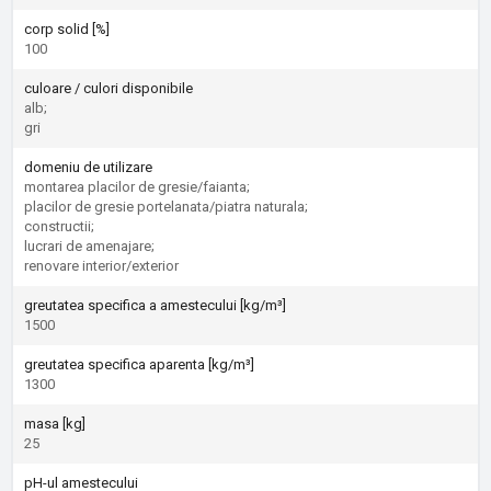
corp solid [%]
100
culoare / culori disponibile
alb;
gri
domeniu de utilizare
montarea placilor de gresie/faianta;
placilor de gresie portelanata/piatra naturala;
constructii;
lucrari de amenajare;
renovare interior/exterior
greutatea specifica a amestecului [kg/m³]
1500
greutatea specifica aparenta [kg/m³]
1300
masa [kg]
25
pH-ul amestecului