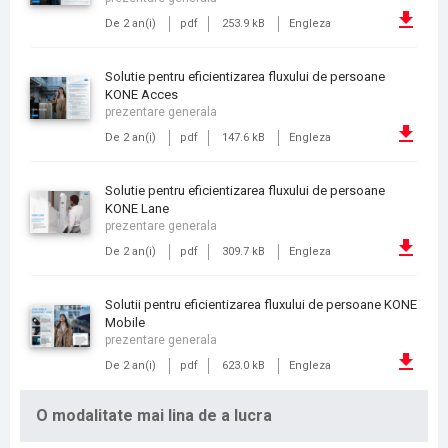
De 2 an(i)
pdf
253.9 kB
Engleza
Solutie pentru eficientizarea fluxului de persoane
KONE Acces
prezentare generala
De 2 an(i)
pdf
147.6 kB
Engleza
Solutie pentru eficientizarea fluxului de persoane
KONE Lane
prezentare generala
De 2 an(i)
pdf
309.7 kB
Engleza
Solutii pentru eficientizarea fluxului de persoane KONE
Mobile
prezentare generala
De 2 an(i)
pdf
623.0 kB
Engleza
O modalitate mai lina de a lucra