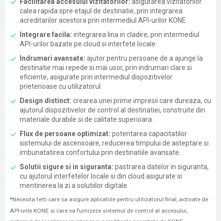
Facilitarea accesului vizitatorilor:
asigurarea vizitatorilor
calea rapida spre etajul de destinatie, prin integrarea
acreditarilor acestora prin intermediul API-urilor KONE.
Integrare facila:
integrarea lina in cladire, prin intermediul
API-urilor bazate pe cloud si interfete locale.
Indrumari avansate:
ajutor pentru persoane de a ajunge la
destinatie mai repede si mai usor, prin indrumari clare si
eficiente, asigurate prin intermediul dispozitivelor
prietenoase cu utilizatorul.
Design distinct:
crearea unei prime impresii care dureaza, cu
ajutorul dispozitivelor de control al destinatiei, construite din
materiale durabile si de calitate superioara.
Flux de persoane optimizat:
potentarea capacitatilor
sistemului de ascensoare, reducerea timpului de asteptare si
imbunatatirea confortului prin destinatiile avansate.
Solutii sigure si in siguranta:
pastrarea datelor in siguranta,
cu ajutorul interfetelor locale si din cloud asigurate si
mentinerea la zi a solutiilor digitale.
*Necesita terti care sa asigure aplicatiile pentru utilizatorul final, activate de
API-urile KONE si care sa furnizeze sistemul de control al accesului,