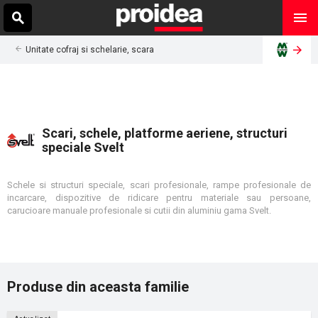
Unitate cofraj si schelarie, scara
Scari, schele, platforme aeriene, structuri
speciale Svelt
Schele si structuri speciale, scari profesionale, rampe profesionale de
incarcare, dispozitive de ridicare pentru materiale sau persoane,
carucioare manuale profesionale si cutii din aluminiu gama Svelt.
Produse din aceasta familie