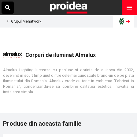
Grupul Menatwork
Corpuri de iluminat Almalux
Almalux Lighting lucreaza cu pasiune si dorinta de a inova din 2002,
devenind in scurt timp unul dintre cele mai cunoscute brand-uri de pe piata
iluminatului din Romania. Almalux crede cu tarie in emblema "Fabricat in
Romania", concentrandu-se sa combine calitatea estetica, inovatia si
instalarea simpla.
Produse din aceasta familie