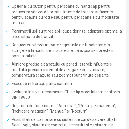
Optional cu buton pentru persoane cu handicap pentru
reducerea vitezei de rotatie; latime de trecere suficienta
pentru scaune cu rotile sau pentru persoanele cu mobilitate
redusa
Parametrii usii sunt reglabili dupa dorinta; adaptare optima la
orice situatie de tranzit
Reducerea vitezei in toate regimurile de functionare la
scurgerea timpului de miscare inertiala; usa se opreste in
pozitia initiala
Aliniere precisa a canatului cu peretii laterali; influentele
mediului precum curentul de aer, gaze de evacuare,
temperatura scazuta sau zgomot sunt tinute departe
Executie in trei sau patru canaturi
Evaluata la nivelul examinarii CE de tip si certificata conform
DIN 18650
Regimuri de functionare: "Automat", "Rotire permanenta",
"inchidere magazin", "Manual" si "Nocturn"
Posibilitati de combinare cu sistem de cai de salvare GEZE
SecuLogic, sistem de control al accesului si cu sistem de