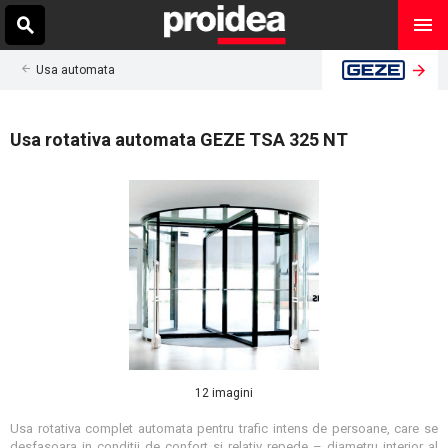
Usa automata
Usa rotativa automata GEZE TSA 325 NT
12 imagini
Usa rotativa complet automata pentru trafic intens de persoane, care se
desfasoara in conditii de confort si relativ repede – diametru interior al