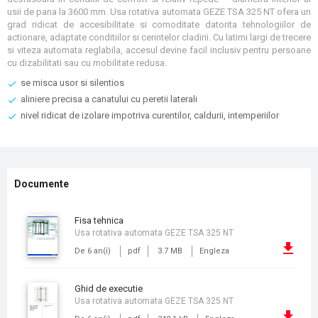
usii de pana la 3600 mm. Usa rotativa automata GEZE TSA 325 NT ofera un
grad ridicat de accesibilitate si comoditate datorita tehnologiilor de
actionare, adaptate conditiilor si cerintelor cladirii. Cu latimi largi de trecere
si viteza automata reglabila, accesul devine facil inclusiv pentru persoane
cu dizabilitati sau cu mobilitate redusa.
se misca usor si silentios
aliniere precisa a canatului cu peretii laterali
nivel ridicat de izolare impotriva curentilor, caldurii, intemperiilor
Documente
fisa tehnica
Usa rotativa automata GEZE TSA 325 NT
De 6 an(i)
pdf
3.7 MB
Engleza
ghid de executie
Usa rotativa automata GEZE TSA 325 NT