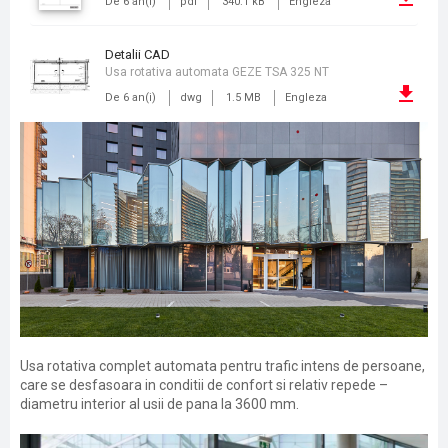
De 6 an(i)
pdf
340.1 kB
Engleza
detalii CAD
Usa rotativa automata GEZE TSA 325 NT
De 6 an(i)
dwg
1.5 MB
Engleza
Usa rotativa complet automata pentru trafic intens de persoane,
care se desfasoara in conditii de confort si relativ repede –
diametru interior al usii de pana la 3600 mm.