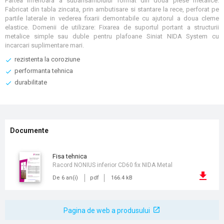
Partea inferioara a subansamblului format din doua piese metalice.
Fabricat din tabla zincata, prin ambutisare si stantare la rece, perforat pe
partile laterale in vederea fixarii demontabile cu ajutorul a doua cleme
elastice. Domenii de utilizare: Fixarea de suportul portant a structurii
metalice simple sau duble pentru plafoane Siniat NIDA System cu
incarcari suplimentare mari.
rezistenta la coroziune
performanta tehnica
durabilitate
Documente
fisa tehnica
Racord NONIUS inferior CD60 fix NIDA Metal
De 6 an(i)
pdf
166.4 kB
Pagina de web a produsului