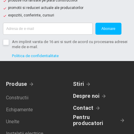
produse noi lansate pe piata constructiilor
promotii si reduceri actuale ale producatorilor
expozitii, conferinte, cursuri
Abonare
Am implinit varsta de 16 ani si sunt de acord cu procesarea adresei
mele de e-mail.
Politica de confidentialitate
Produse
Stiri
Despre noi
Constructii
Contact
Echipamente
Pentru
Unelte
producatori
Instalatii electrice