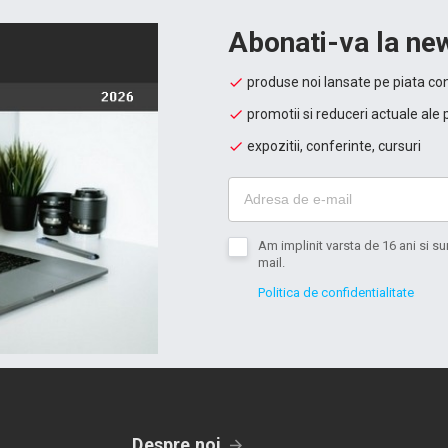
Abonati-va la new
produse noi lansate pe piata con
promotii si reduceri actuale ale 
expozitii, conferinte, cursuri
Am implinit varsta de 16 ani si 
mail.
Politica de confidentialitate
Despre noi