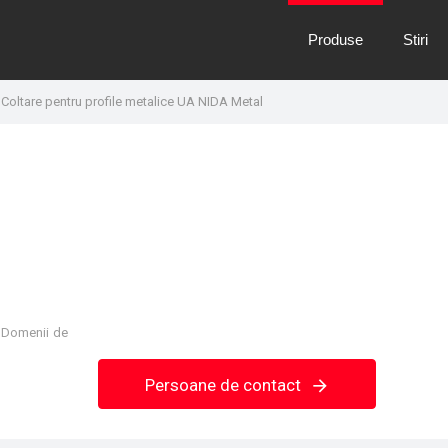
Produse
Stiri
Coltare pentru profile metalice UA NIDA Metal
e. Domenii de
Persoane de contact