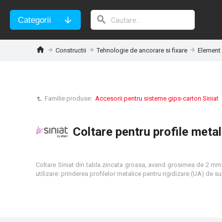
Categorii
Constructii
Tehnologie de ancorare si fixare
Element 
Familie produse:
Accesorii pentru sisteme gips-carton Siniat
Coltare pentru profile meta
Coltare Siniat din tabla zincata groasa, avand grosimea de 2 mm. C
utilizare: prinderea profilelor metalice pentru rigidizare (UA) de s