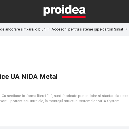
de ancorare si fixare, dibluri
Accesorii pentru sisteme gips-carton Siniat
lice UA NIDA Metal
u sectiune in forma literei "L", sunt fabricate prin indoire si stantare la rec
uportul portant sau intre ele, la montajul structurii sistemelor NIDA System.