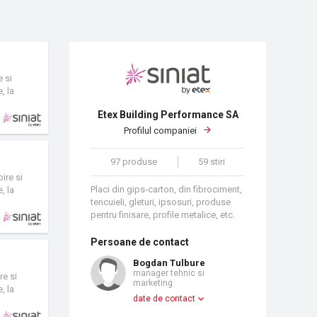
e si
, la
Etex Building Performance SA
Profilul companiei
97 produse
59 stiri
ire si
Placi din gips-carton, din fibrociment,
, la
tencuieli, gleturi, ipsosuri, produse
pentru finisare, profile metalice, etc.
Persoane de contact
Bogdan Tulbure
manager tehnic si
re si
marketing
, la
date de contact