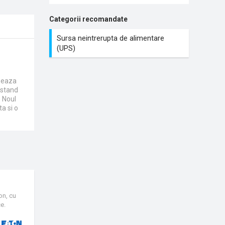
Categorii recomandate
Sursa neintrerupta de alimentare
(UPS)
izeaza
nstand
. Noul
a si o
 spatiu
eaza,
design
on, cu
e.
ul
omat de