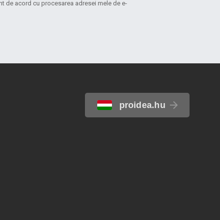
sunt de acord cu procesarea adresei mele de e-
proidea.hu