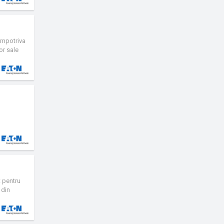
 permit
cablarea
ectii
ama
 impotriva
or sale
 UPS-ul
-play a
u Windows,
t pentru
 din
zeaza