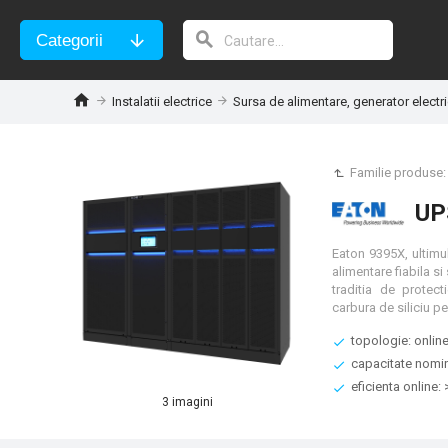
Categorii
Instalatii electrice
Sursa de alimentare, generator electr
Familie produse
UP
Eaton 9395X, ultimu
alimentare fiabila si
traditia de protec
topologie: onlin
capacitate nomin
eficienta online:
3 imagini