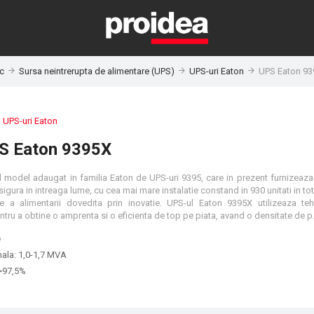
ic
Sursa neintrerupta de alimentare (UPS)
UPS-uri Eaton
UPS Eaton 9
:
UPS-uri Eaton
S Eaton 9395X
l model adaugat in familia Eaton de UPS-uri 9395, care in prezent furnizeaz
 sigura in intreaga lume, cu cea mai mare instalatie constand in 930 unitati in tot
tie a alimentarii dovedita prin inovatie. UPS-ul Eaton 9395X utilizeaza te
carbura de siliciu pentru a obtine o amprenta si o eficienta de top pe piata, avand o densitate 
e
ala: 1,0-1,7 MVA
 >97,5%