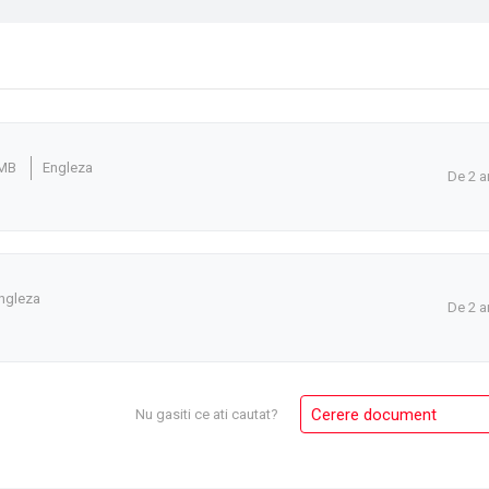
 MB
Engleza
De 2 a
ngleza
De 2 a
Cerere document
Nu gasiti ce ati cautat?