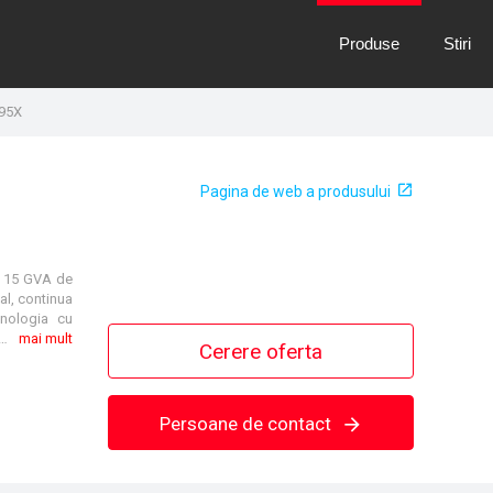
Produse
Stiri
395X
Pagina de web a produsului
a 15 GVA de
al,
continua
hnologia cu
de putere exceptionala si lasand mai mult spatiu pentru echipamentele generatoare de venit. Dincolo de produs, Eaton 9395X deblocheaza, de asemenea, beneficiile unui proces nou de productie de clasa mondiala si ale unui design usor de pus in functiune, reducand timpul de la plasarea comenzii pana la inceperea protejarii sarcinii critice.
mai mult
Cerere oferta
Persoane de contact