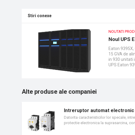
Stiri conexe
NOUTATI PRO
Noul UPS 
Eaton 9395X, 
15 GVA de alim
in 930 unitati 
UPS Eaton 9395
eficienta de t
pentru echipa
de asemenea, 
usor de pus i
Alte produse ale companiei
protejarii sarci
Intreruptor automat electronic
Datorita caracteristicilor lor specale, in
protectie electronica la suprasarcina, co
Datorita designului compact si modular cu
curentului de pana la 65 A. Adaugand blo