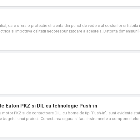
eruptor automat PKE pentru protectia sistemului si a cablurilor. Clemele push-in
ngur clic. Gratie acestei tehnologii de conectare care nu necesita instrumente, 
ienta. Intreruptoarele automate de protectie a motorului au o gama larga de prot
 declansare tip plug-in ofera o alternativa viabila la solutiile bimetalice din g
ial, care ofera o protectie eficienta din punct de vedere al costurilor si fiabila
ectrica si impotriva calitatii necorespunzatoare a acesteia. Datorita dimensiunil
e intr-un mediu de afaceri, fie acasa. Cu putere nominala de la 500 VA la 2000 VA,
eglarea tensiunii pentru o gama larga de dispozitive. Functionalitatea plug-and
 rezervei pentru echipament imediat dupa despachetare. Integrare automata c
n port USB (doar pentru modelele USB).
e Eaton PKZ si DIL cu tehnologie Push-in
ru motor PKZ si de contactoare DIL, cu borne de tip “Push-in”, sunt evidente ata
 de bugetul unui proiect. Conectarea sigura si fara instrumente a componentelor
nilor, iar reducerea cu pana la 50% a timpului necesar acestui proces eficienti