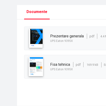
Documente
prezentare generala
pdf
4.4
UPS Eaton 9395X
fisa tehnica
pdf
169.9 kB
E
UPS Eaton 9395X