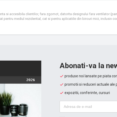
ta si accesibila clientilor, fara zgomot, datorita designului fara ventilator (pan
 pentru mediul rezidential, cat si pentru aplicatiile din birouri mici, inclusiv c
ulte altele.
Abonati-va la new
produse noi lansate pe piata con
promotii si reduceri actuale ale 
expozitii, conferinte, cursuri