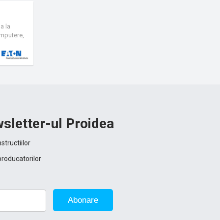
a la
omputere,
sletter-ul Proidea
structiilor
producatorilor
Abonare