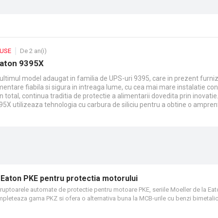
DUSE
De 2 an(i)
Eaton 9395X
ultimul model adaugat in familia de UPS-uri 9395, care in prezent furn
entare fiabila si sigura in intreaga lume, cu cea mai mare instalatie co
in total, continua traditia de protectie a alimentarii dovedita prin inovatie
X utilizeaza tehnologia cu carbura de siliciu pentru a obtine o amprent
op pe piata, avand o densitate de putere exceptionala si lasand mai mult
mentele generatoare de venit. Dincolo de produs, Eaton 9395X debloch
beneficiile unui proces nou de productie de clasa mondiala si ale unui 
n functiune, reducand timpul de la plasarea comenzii pana la inceperea
nii critice.
 Eaton PKE pentru protectia motorului
treruptoarele automate de protectie pentru motoare PKE, seriile Moeller de la Eat
mpleteaza gama PKZ si ofera o alternativa buna la MCB-urile cu benzi bimetalic
 blocuri de declansare plug-in, acestea ofera o flexibilitate maxima in interval
curile de declansare PKE-XTUCP, se poate transforma rapid un intreruptor aut