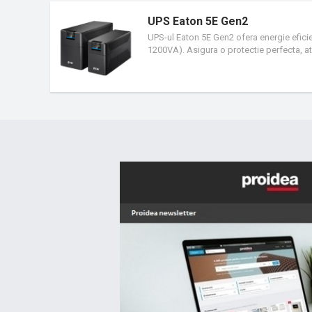
UPS Eaton 5E Gen2
UPS-ul Eaton 5E Gen2 ofera energie eficien
1200VA). Asigura o protectie perfecta, atat
console de jocuri, routere de internet si m