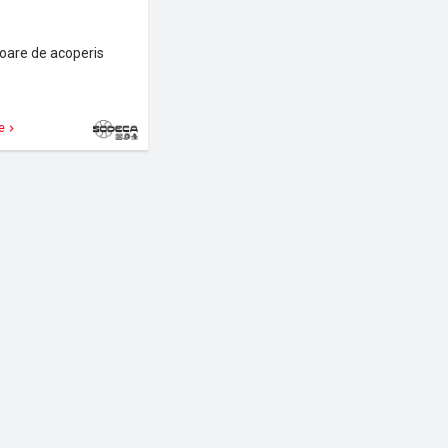
toare de acoperis
e