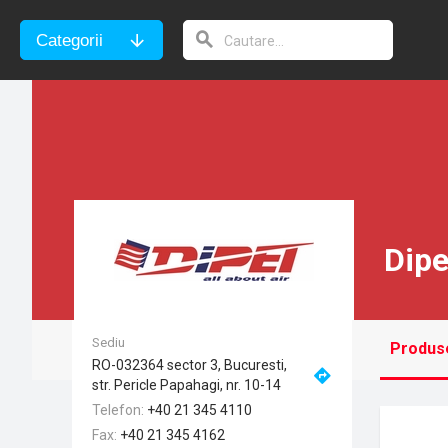
Categorii
Dipe
Sediu
Produs
RO-032364 sector 3, Bucuresti,
str. Pericle Papahagi, nr. 10-14
Telefon
+40 21 345 4110
Fax
+40 21 345 4162