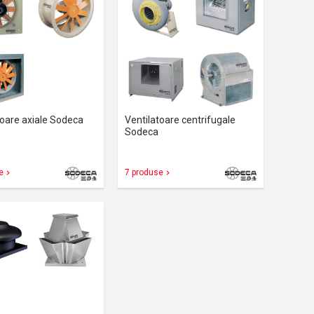
toare axiale Sodeca
Ventilatoare centrifugale
Sodeca
e
7 produse