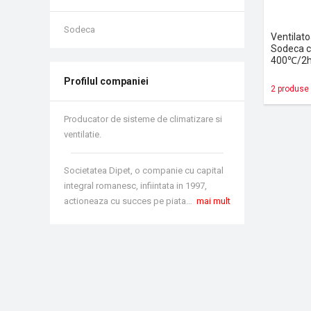
Sodeca
Ventilat
Sodeca ce
400℃/2h
Profilul companiei
2 produse
Producator de sisteme de climatizare si
ventilatie.
Societatea Dipet, o companie cu capital
integral romanesc, infiintata in 1997,
actioneaza cu succes pe piata sistemelor de climatizare si ventilatie, devenind cu ajutorul clientilor si al furnizorilor sai, unul din liderii de piata in domeniu. Avand o solida experienta pe segmentul de ventilatie climatizare si un bun renume, bazat pe increderea colaboratorilor, au reusit sa creasca an de an si au putut raspunde in final tuturor cererilor in domeniu, indiferent de dificultatea sau amploarea lor. Dinamismul, seriozitatea si raspunsul promt, au fost dezideratele pe care le-au respectat, ele fiind motorul principal in existenta unei legaturi stabile intre furnizorii si clientii lor. Obiectivul Dipet este acela, de a imbunatati continuu serviciile pe care le ofera, avand totodata misiunea de a sustine si pe viitor increderea ca partener de afaceri, prin furnizarea unor echipamente si servicii de calitate.
mai mult