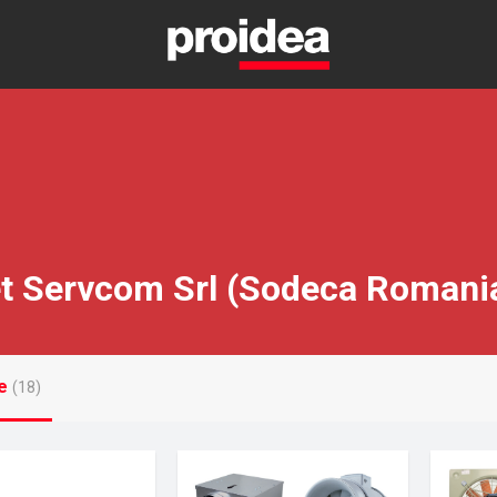
t Servcom Srl (Sodeca Romani
e
(18)