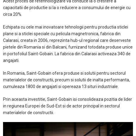
Acest proces de retehnologizare va conduce la o crestere a
capacitatii de productie si la o reducere a consumului de energie cu
circa 20%.
Echipata cu cele mai inovatoare tehnologii pentru productia sticlei
plane si a sticlei speciale cu pelicula magnetronica, fabrica din
Calarasi, creata in 2006, reprezinta hub-ul regional care deserveste
pietele din Romania si din Balcani, furnizand totodata produse unice
in portofoliul Saint-Gobain. La fabrica din Calarasi activeaza 340 de
angajati.
In Romania, Saint-Gobain ofera produse si solutii pentru sectorul
materialelor de constructii, precum si solutii de inalta performanta,
cumuleaza 1800 de angajati si opereaza 13 situri industriale.
Prin aceasta investitie, Saint-Gobain isi consolideaza pozitia de lider
in regiunea Europei de Sud-Est si de actor principal in sectorul
materialelor de constructii.