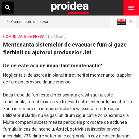
Comunicate de presa
COMUNICATE DE PRESA
De 10 an(i)
Mentenanta sistemelor de evacuare fum si gaze
fierbinti cu ajutorul produselor Jet
De ce este asa de important mentenanta?
Neglijenta si delasarea in planul intretinerii si mentenantei trapelor
de fum pot provoca daune imense.
Daca trapa de fum este dimensionata gresit sau nu este
functionala, fumul toxic nu va fi deviat catre exterior. In acest fel in
zona inferioara din interiorului cladirii va exista fum toxic, iar
utilizatorul cladirii nu va gasi un drum sigur catre zona exterioara.
Multe companii subestimeaza pericolele provocate de actiunea
fumului in caz de incendiu. Astfel, potrivit statisticilor privind
incendiile, 73% dintre vatamarile corporale in caz de incendiu sunt