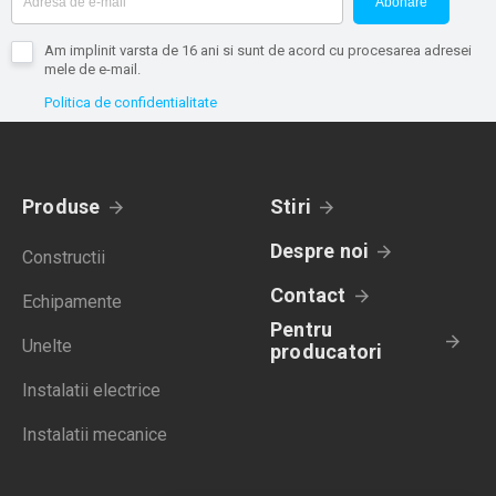
Abonare
Am implinit varsta de 16 ani si sunt de acord cu procesarea adresei
mele de e-mail.
Politica de confidentialitate
Produse
Stiri
Despre noi
Constructii
Contact
Echipamente
Pentru
Unelte
producatori
Instalatii electrice
Instalatii mecanice