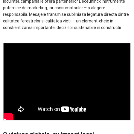
locuintei, campania le ofera partenerilor Deceuninck instrumente
puternice de marketing, iar consumatorilor – o alegere
responsabila. Mesajele transmise subliniaza legatura directa dintre
calitatea ferestrelor si calitatea vietii – un element-cheie in
constientizarea importantei deciziilor sustenabile in constructii.