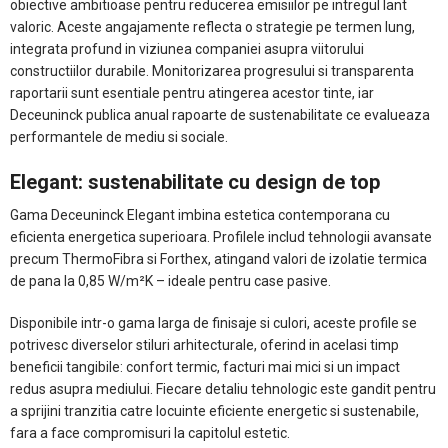
obiective ambitioase pentru reducerea emisiilor pe intregul lant
valoric. Aceste angajamente reflecta o strategie pe termen lung,
integrata profund in viziunea companiei asupra viitorului
constructiilor durabile. Monitorizarea progresului si transparenta
raportarii sunt esentiale pentru atingerea acestor tinte, iar
Deceuninck publica anual rapoarte de sustenabilitate ce evalueaza
performantele de mediu si sociale.
Elegant: sustenabilitate cu design de top
Gama Deceuninck Elegant imbina estetica contemporana cu
eficienta energetica superioara. Profilele includ tehnologii avansate
precum ThermoFibra si Forthex, atingand valori de izolatie termica
de pana la 0,85 W/m²K – ideale pentru case pasive.
Disponibile intr-o gama larga de finisaje si culori, aceste profile se
potrivesc diverselor stiluri arhitecturale, oferind in acelasi timp
beneficii tangibile: confort termic, facturi mai mici si un impact
redus asupra mediului. Fiecare detaliu tehnologic este gandit pentru
a sprijini tranzitia catre locuinte eficiente energetic si sustenabile,
fara a face compromisuri la capitolul estetic.