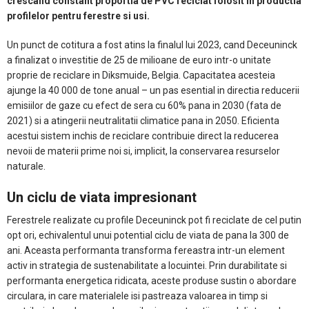
crescand constant proportia de PVC reciclat folosit in productia
profilelor pentru ferestre si usi.
Un punct de cotitura a fost atins la finalul lui 2023, cand Deceuninck
a finalizat o investitie de 25 de milioane de euro intr-o unitate
proprie de reciclare in Diksmuide, Belgia. Capacitatea acesteia
ajunge la 40 000 de tone anual – un pas esential in directia reducerii
emisiilor de gaze cu efect de sera cu 60% pana in 2030 (fata de
2021) si a atingerii neutralitatii climatice pana in 2050. Eficienta
acestui sistem inchis de reciclare contribuie direct la reducerea
nevoii de materii prime noi si, implicit, la conservarea resurselor
naturale.
Un ciclu de viata impresionant
Ferestrele realizate cu profile Deceuninck pot fi reciclate de cel putin
opt ori, echivalentul unui potential ciclu de viata de pana la 300 de
ani. Aceasta performanta transforma fereastra intr-un element
activ in strategia de sustenabilitate a locuintei. Prin durabilitate si
performanta energetica ridicata, aceste produse sustin o abordare
circulara, in care materialele isi pastreaza valoarea in timp si