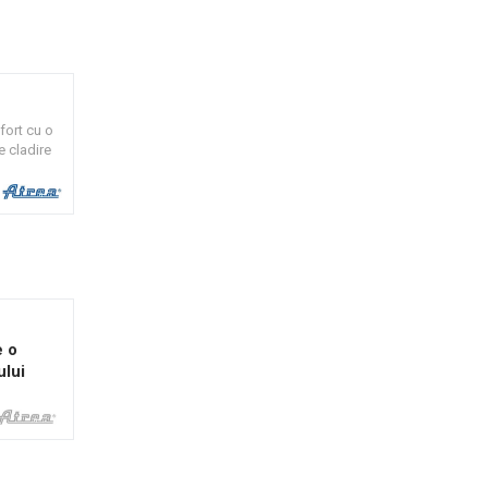
fort cu o
e cladire
i; DUPLEX
e o
ului