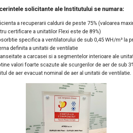
cerintele solicitante ale Institutului se numara:
ficienta a recuperarii caldurii de peste 75% (valoarea max
ru certificare a unitatilor Flexi este de 89%)
bsorbtie specifica a ventilatorului de sub 0,45 WH/m³ la 
rna definita a unitatii de ventilatie
tanseitate a carcasei si a segmentelor interioare ale unitat
btine valori foarte scazute ale scurgerilor de aer de sub 3
tul de aer evacuat nominal de aer al unitatii de ventilatie.