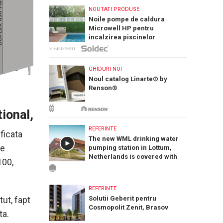
NOUTATI PRODUSE
Noile pompe de caldura
Microwell HP pentru
incalzirea piscinelor
GHIDURI NOI
Noul catalog Linarte® by
Renson®
tional,
REFERINTE
ficata
The new WML drinking water
re
pumping station in Lottum,
Netherlands is covered with
100,
PREFA Siding.X facade panels
REFERINTE
tut, fapt
Solutii Geberit pentru
Cosmopolit Zenit, Brasov
ta.