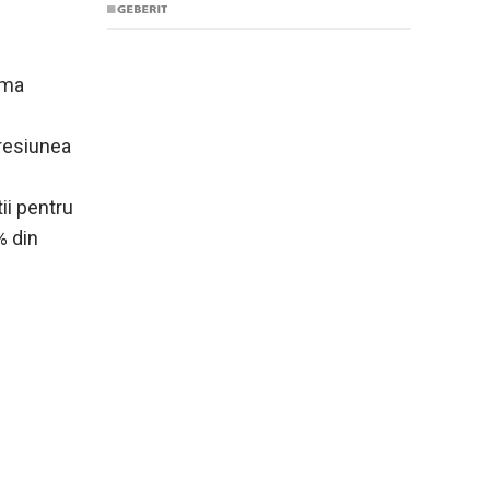
ima
presiunea
ii pentru
% din