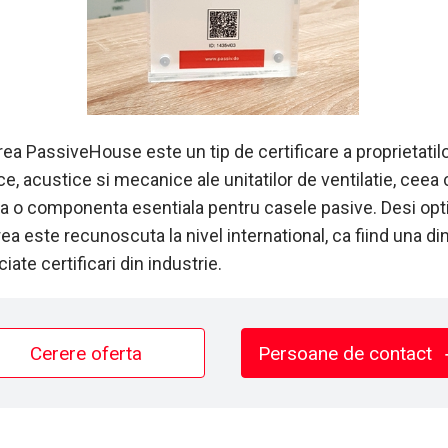
rea PassiveHouse este un tip de certificare a proprietatil
e, acustice si mecanice ale unitatilor de ventilatie, ceea 
 ca o componenta esentiala pentru casele pasive. Desi opti
rea este recunoscuta la nivel international, ca fiind una di
iate certificari din industrie.
Cerere oferta
Persoane de contact