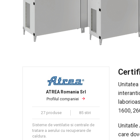
Certif
Unitatea 
ATREA Romania Srl
interanti
Profilul companiei
laborioa
1600, 26
27 produse
85 stiri
Unitatile
Sisteme de ventilatie si centrale de
tratare a aerului cu recuperare de
care dov
caldura.