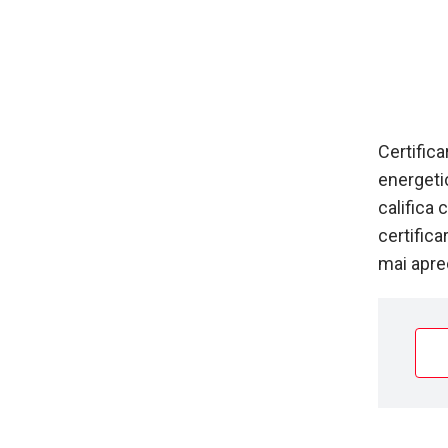
Certifica
energetic
califica
certifica
mai aprec