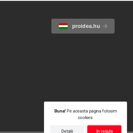
proidea.hu
Buna!
Pe aceasta pagina folosim
cookies.
Detalii
In regula