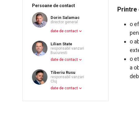
Persoane de contact
Printre 
Dorin Salamac
director general
o e
date de contact
pent
o a
Lilian State
responsabil vanzari
exte
Bucuresti
o e
date de contact
a o
Tiberiu Rusu
debi
responsabil vanzari
Cluj
date de contact