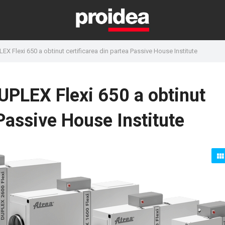
LEX Flexi 650 a obtinut certificarea din partea Passive House Institute
DUPLEX Flexi 650 a obtinut
 Passive House Institute