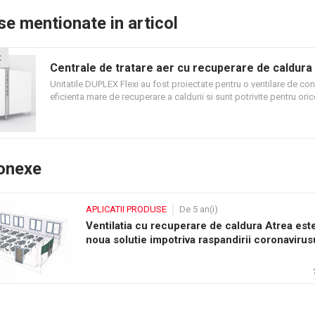
e mentionate in articol
t
Centrale de tratare aer cu recuperare de caldura
DUPLEX Flexi
Unitatile DUPLEX Flexi au fost proiectate pentru o ventilare de con
eficienta mare de recuperare a caldurii si sunt potrivite pentru oric
comerciala sau rezidentiala. Unitatile din seria DUPLEX Flexi sunt
disponibile in 5 dimensiuni: DUPLEX 650 Flexi; DUPLEX 1100 Flex
1600 Flexi; DUPLEX 2600 Flexi; DUPLEX 3600 Flexi.
conexe
APLICATII PRODUSE
De 5 an(i)
Ventilatia cu recuperare de caldura Atrea est
noua solutie impotriva raspandirii coronavirus