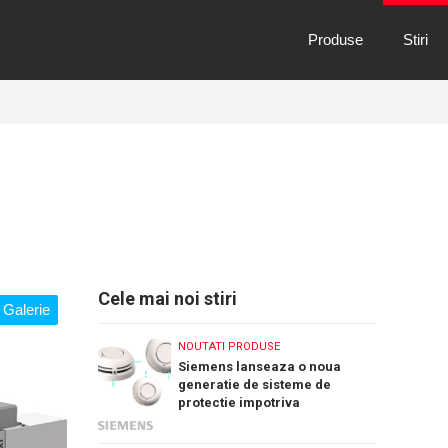
Produse
Stiri
Cele mai noi stiri
Galerie
NOUTATI PRODUSE
Siemens lanseaza o noua
generatie de sisteme de
protectie impotriva
incendiilor: Cerberus Nova