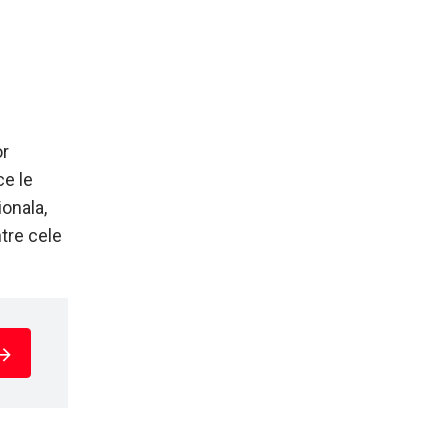
or
ce le
onala,
ntre cele