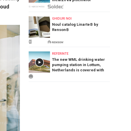
loud
GHIDURI NOI
Noul catalog Linarte® by
Renson®
REFERINTE
The new WML drinking water
pumping station in Lottum,
Netherlands is covered with
PREFA Siding.X facade panels