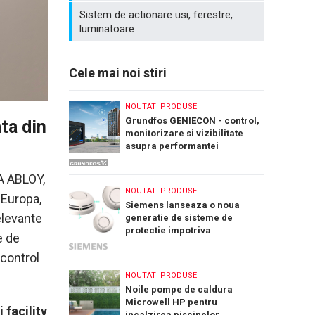
Sistem de actionare usi, ferestre,
luminatoare
Cele mai noi stiri
NOUTATI PRODUSE
Grundfos GENIECON - control,
ta din
monitorizare si vizibilitate
asupra performantei
sistemelor de pompare a apei
A ABLOY,
NOUTATI PRODUSE
 Europa,
Siemens lanseaza o noua
elevante
generatie de sisteme de
protectie impotriva
e de
incendiilor: Cerberus Nova
 control
NOUTATI PRODUSE
Noile pompe de caldura
Microwell HP pentru
 facility
incalzirea piscinelor