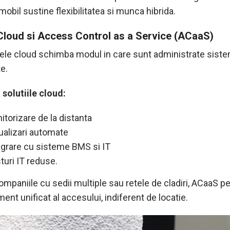
obil sustine flexibilitatea si munca hibrida.
 Cloud si Access Control as a Service (ACaaS)
ele cloud schimba modul in care sunt administrate sist
e.
 solutiile cloud:
itorizare de la distanta
ualizari automate
egrare cu sisteme BMS si IT
turi IT reduse.
ompaniile cu sedii multiple sau retele de cladiri, ACaaS p
nt unificat al accesului, indiferent de locatie.