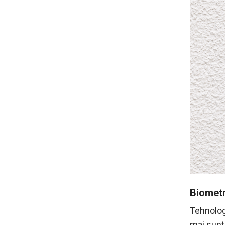
Biometr
Tehnolog
mai sunt 