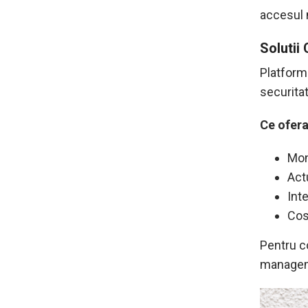
accesul m
Solutii
Platform
securitat
Ce ofera
Mon
Act
Int
Cos
Pentru c
manageme