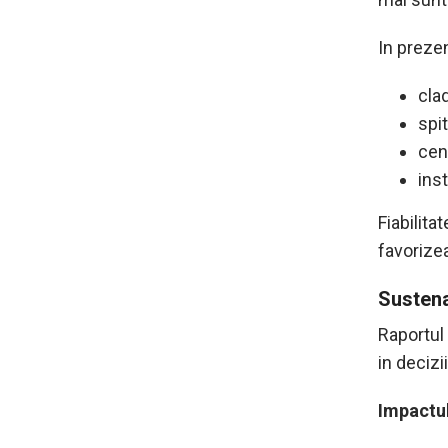
In prezen
clad
spit
cen
inst
Fiabilita
favorize
Sustena
Raportul 
in decizii
Impactul