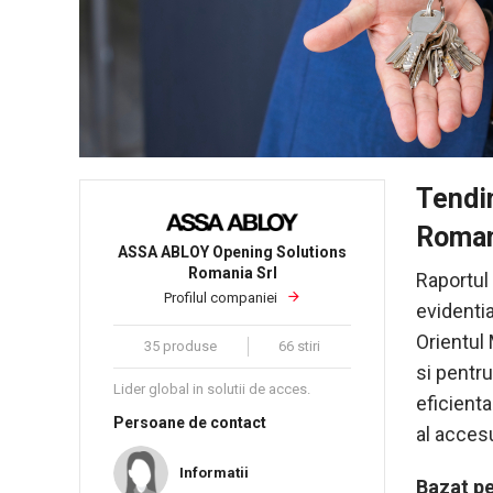
Tendin
Roman
ASSA ABLOY Opening Solutions
Romania Srl
Raportul
Profilul companiei
evidenti
Orientul 
35 produse
66 stiri
si pentru
Lider global in solutii de acces.
eficient
Persoane de contact
al accesu
Informatii
Bazat pe 