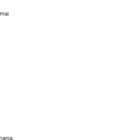
 mai
mania,