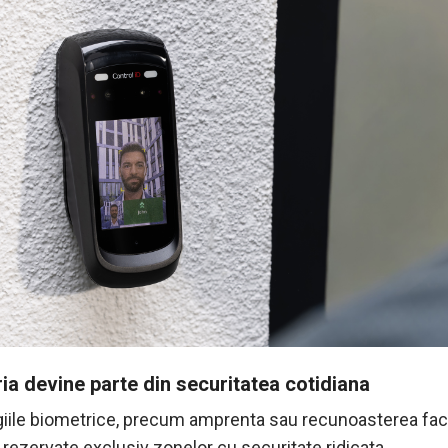
ia devine parte din securitatea cotidiana
iile biometrice, precum amprenta sau recunoasterea faci
rezervate exclusiv zonelor cu securitate ridicata.