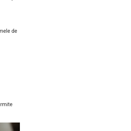
emele de
ermite