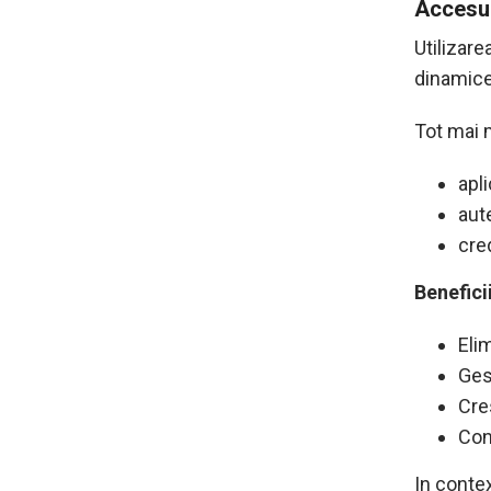
Accesul
Utilizare
dinamice
Tot mai 
apl
aut
cre
Benefici
Elim
Ges
Cre
Conf
In contex