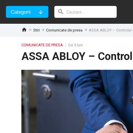
Categorii
Stiri
Comunicate de presa
ASSA ABLOY – Controlul a
COMUNICATE DE PRESA
De 5 luni
ASSA ABLOY – Controlu