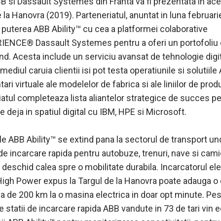
B si Dassault Systemes din Franta va fi prezentata in ace
 la Hanovra (2019). Parteneriatul, anuntat in luna februari
puterea ABB Ability™ cu cea a platformei colaborative
ENCE® Dassault Systemes pentru a oferi un portofoliu d
nd. Acesta include un serviciu avansat de tehnologie digit
rmediul caruia clientii isi pot testa operatiunile si solutiile
ari virtuale ale modelelor de fabrica si ale liniilor de prod
iatul completeaza lista aliantelor strategice de succes p
e deja in spatiul digital cu IBM, HPE si Microsoft.
le ABB Ability™ se extind pana la sectorul de transport u
 de incarcare rapida pentru autobuze, trenuri, nave si cam
 deschid calea spre o mobilitate durabila. Incarcatorul ele
 High Power expus la Targul de la Hanovra poate adauga o 
 de 200 km la o masina electrica in doar opt minute. Pe
 statii de incarcare rapida ABB vandute in 73 de tari vin 