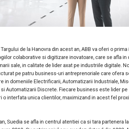
 Targului de la Hanovra din acest an, ABB va oferi o prima
giilor colaborative si digitizare inovatoare, care se afla in
arii sale, in calitate de lider axat pe industriile digitale. 
cturat pe patru business-uri antreprenoriale care ofera so
e in domeniile Electrificarii, Automatizarii Industriale, Misc
 si Automatizarii Discrete. Fiecare business este lider pe 
ri o interfata unica clientilor, maximizand in acest fel pro
an, Suedia se afla in centrul atentiei ca si tara partenera l