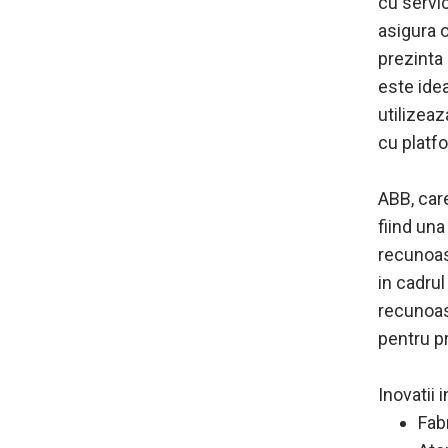
cu servic
asigura o
prezinta
este idea
utilizea
cu platfo
ABB, care
fiind una
recunoast
in cadru
recunoas
pentru pr
Inovatii 
Fab