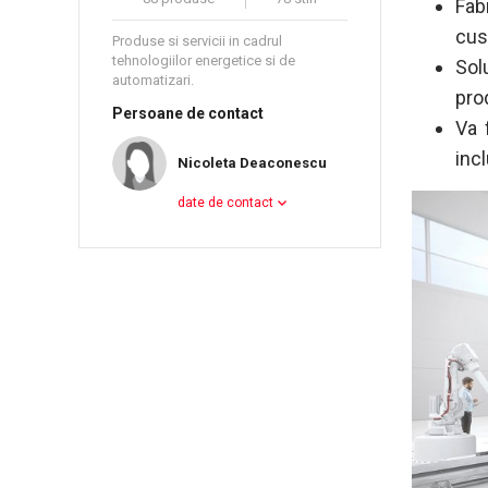
Fab
cus
Produse si servicii in cadrul
tehnologiilor energetice si de
Sol
automatizari.
pro
Persoane de contact
Va 
inc
Nicoleta Deaconescu
date de contact