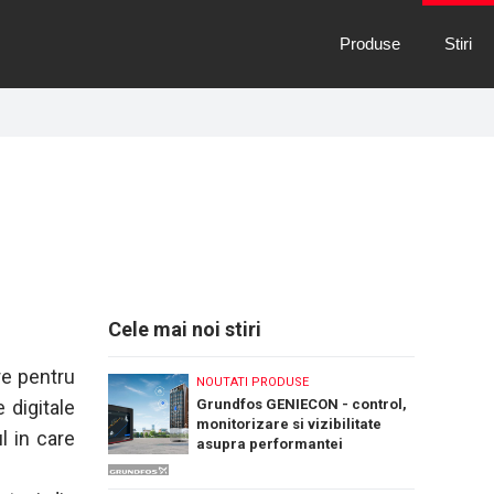
Produse
Stiri
Cele mai noi stiri
re pentru
NOUTATI PRODUSE
 digitale
Grundfos GENIECON - control,
monitorizare si vizibilitate
l in care
asupra performantei
sistemelor de pompare a apei