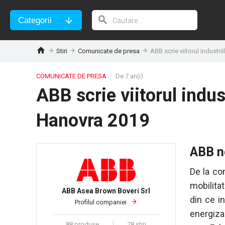
Categorii
Stiri
Comunicate de presa
ABB scrie viitorul industri
COMUNICATE DE PRESA
De 7 an(i)
ABB scrie viitorul indust
Hanovra 2019
ABB n
De la con
mobilita
ABB Asea Brown Boveri Srl
din ce i
Profilul companiei
energiza
88 produse
78 stiri