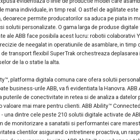
expusa evidentiaza o linie de productie model care asam
e mana individuale, in timp real. O astfel de agilitate este
a, deoarece permite producatorilor sa aduca pe piata in m
i solutii personalizate. O gama larga de produse digitale f
nte ale ABB face posibila acest lucru: robotii colaborativi
recizie de neegalat in operatiunile de asamblare, in timp 
 de transport flexibil SuperTrak orchestreaza deplasarea 
selor de la o statie la alta.
ty™, platforma digitala comuna care ofera solutii persona
ate business-urile ABB, va fi evidentiata la Hanovra. ABB 
a puterile de conectivitate in retea si de analiza a datelor 
o valoare mai mare pentru clienti. ABB Ability™ Connecte
- una dintre cele peste 210 solutii digitale activate de AB
m de monitorizare a sanatatii si performantei care mares
itatea clientilor asigurand o intretinere proactiva, un ra