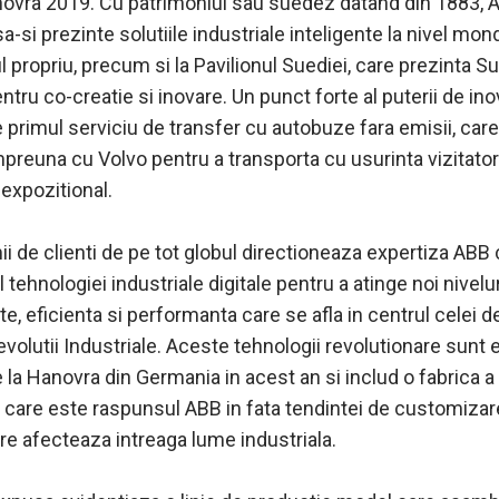
novra 2019. Cu patrimoniul sau suedez datand din 1883, 
-si prezinte solutiile industriale inteligente la nivel mond
l propriu, precum si la Pavilionul Suediei, care prezinta S
ntru co-creatie si inovare. Un punct forte al puterii de ino
primul serviciu de transfer cu autobuze fara emisii, care 
preuna cu Volvo pentru a transporta cu usurinta vizitatorii
 expozitional.
ii de clienti de pe tot globul directioneaza expertiza ABB 
tehnologiei industriale digitale pentru a atinge noi nivelu
tate, eficienta si performanta care se afla in centrul celei d
volutii Industriale. Aceste tehnologii revolutionare sunt 
 la Hanovra din Germania in acest an si includ o fabrica a
i, care este raspunsul ABB in fata tendintei de customizar
re afecteaza intreaga lume industriala.