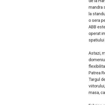
de la Ha
mandra sa
la standu
o sera pe
ABB este 
operat im
spatiului
Astazi, m
domeniul 
flexibili
Patrea Re
Targul de
viitorulu
masa, ca