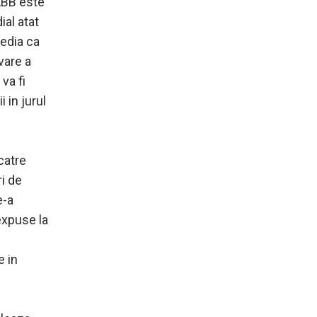
ABB este
ial atat
uedia ca
vare a
va fi
 in jurul
catre
ri de
e-a
expuse la
e in