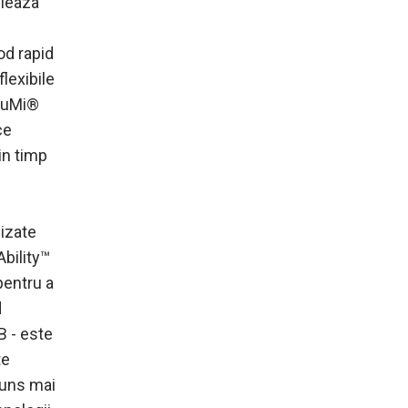
bleaza
od rapid
lexibile
 YuMi®
ce
in timp
lizate
Ability™
pentru a
d
B - este
te
spuns mai