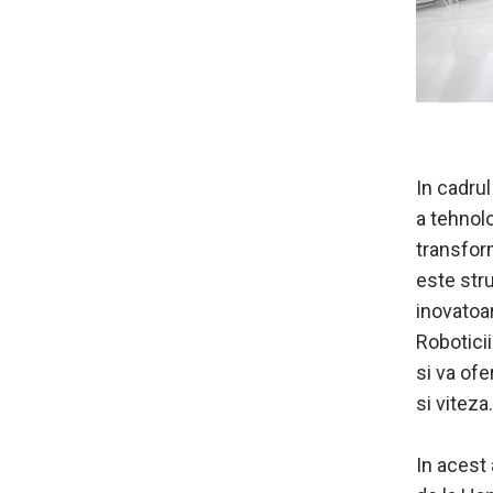
In cadrul
a tehnolo
transform
este stru
inovatoar
Roboticii
si va ofe
si viteza.
In acest 