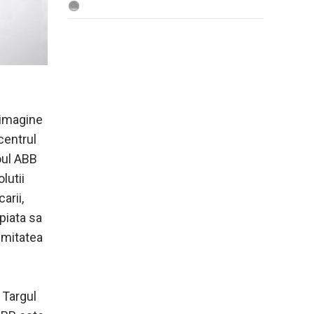
PREFA Siding.X facade panels
 imagine
 centrul
Noul ABB
lutii
arii,
piata sa
ximitatea
a Targul