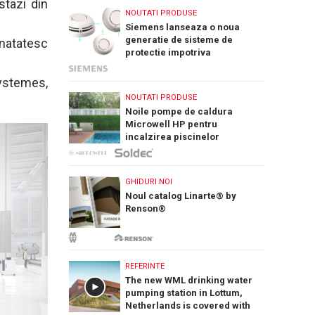
stazi din
NOUTATI PRODUSE
Siemens lanseaza o noua
generatie de sisteme de
atatesc
protectie impotriva
incendiilor: Cerberus Nova
Systemes,
NOUTATI PRODUSE
Noile pompe de caldura
Microwell HP pentru
incalzirea piscinelor
GHIDURI NOI
Noul catalog Linarte® by
Renson®
REFERINTE
The new WML drinking water
pumping station in Lottum,
Netherlands is covered with