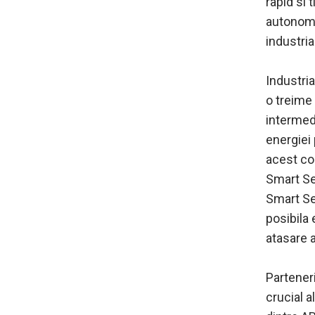
rapid si 
autonome 
industria
Industri
o treime 
intermed
energiei 
acest co
Smart Se
Smart Se
posibila 
atasare a
Partener
crucial a