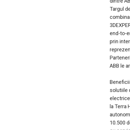
dintre AB
Targul de
combina 
3DEXPERI
end-to-e
prin inte
reprezent
Partener
ABB le ar
Beneficii
solutiile
electrice
la Terra
autonoma
10.500 de