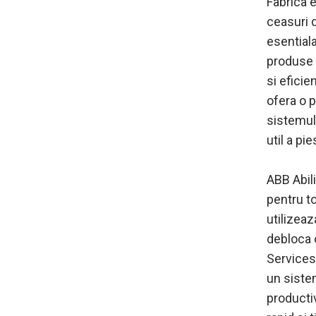
Fabrica 
ceasuri d
esential
produse s
si eficie
ofera o p
sistemul
util a pie
ABB Abili
pentru to
utilizeaz
debloca 
Services 
un siste
productiv