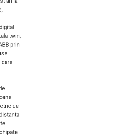
st an la
e,
igital
ala twin,
 ABB prin
use.
e care
nde
ioane
ctric de
distanta
ste
echipate