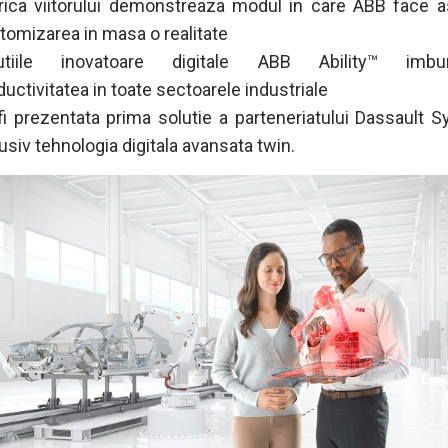
rica viitorului demonstreaza modul in care ABB face a
tomizarea in masa o realitate
utiile inovatoare digitale ABB Ability™ imbun
ductivitatea in toate sectoarele industriale
fi prezentata prima solutie a parteneriatului Dassault 
lusiv tehnologia digitala avansata twin.