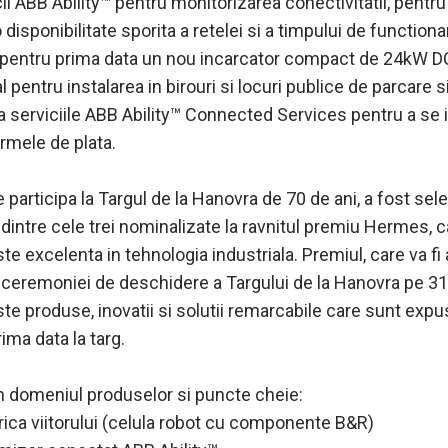
ii ABB Ability™ pentru monitorizarea conectivitatii, pentru
 disponibilitate sporita a retelei si a timpului de function
 pentru prima data un nou incarcator compact de 24kW DC
l pentru instalarea in birouri si locuri publice de parcare s
za serviciile ABB Ability™ Connected Services pentru a se 
rmele de plata.
 participa la Targul de la Hanovra de 70 de ani, a fost sel
 dintre cele trei nominalizate la ravnitul premiu Hermes, 
e excelenta in tehnologia industriala. Premiul, care va fi
l ceremoniei de deschidere a Targului de la Hanovra pe 31
te produse, inovatii si solutii remarcabile care sunt exp
ima data la targ.
in domeniul produselor si puncte cheie:
rica viitorului (celula robot cu componente B&R)