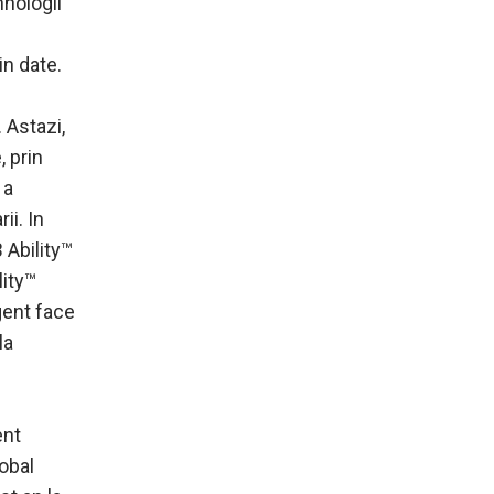
hnologii
in date.
 Astazi,
, prin
 a
ii. In
 Ability™
lity™
gent face
la
ent
lobal