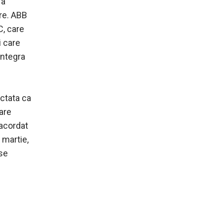
 a
are. ABB
, care
i care
integra
ectata ca
care
 acordat
 martie,
use