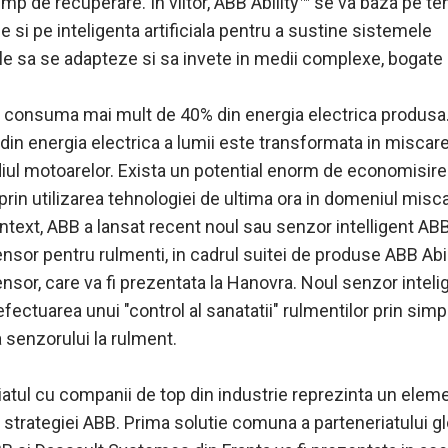
timp de recuperare. In viitor, ABB Ability™ se va baza pe te
si pe inteligenta artificiala pentru a sustine sistemele
le sa se adapteze si sa invete in medii complexe, bogate 
a consuma mai mult de 40% din energia electrica produsa.
din energia electrica a lumii este transformata in miscare
iul motoarelor. Exista un potential enorm de economisire
prin utilizarea tehnologiei de ultima ora in domeniul miscar
ntext, ABB a lansat recent noul sau senzor intelligent ABB
nsor pentru rulmenti, in cadrul suitei de produse ABB Abi
nsor, care va fi prezentata la Hanovra. Noul senzor inteli
efectuarea unui "control al sanatatii" rulmentilor prin simp
 senzorului la rulment.
iatul cu companii de top din industrie reprezinta un elem
l strategiei ABB. Prima solutie comuna a parteneriatului g