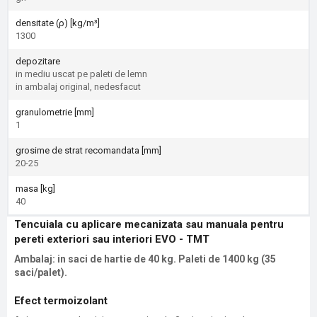
densitate (ρ) [kg/m³]
1300
depozitare
in mediu uscat pe paleti de lemn
in ambalaj original, nedesfacut
granulometrie [mm]
1
grosime de strat recomandata [mm]
20-25
masa [kg]
40
Tencuiala cu aplicare mecanizata sau manuala pentru
pereti exteriori sau interiori EVO - TMT
Ambalaj: in saci de hartie de 40 kg. Paleti de 1400 kg (35
saci/palet).
Efect termoizolant