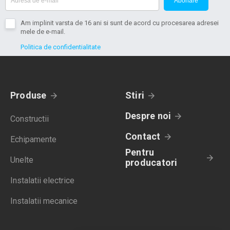
Abonare
Am implinit varsta de 16 ani si sunt de acord cu procesarea adresei
mele de e-mail.
Politica de confidentialitate
Produse
Stiri
Despre noi
Constructii
Contact
Echipamente
Pentru
Unelte
producatori
Instalatii electrice
Instalatii mecanice