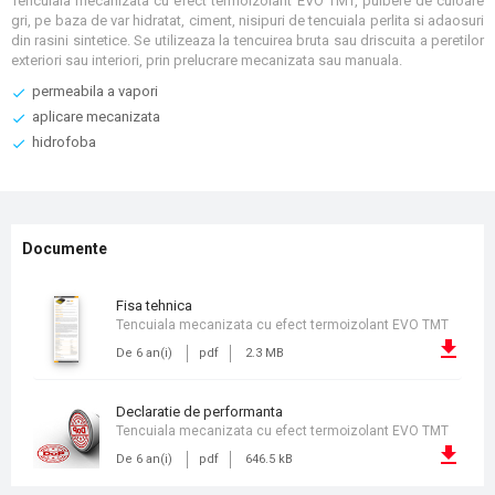
Tencuiala mecanizata cu efect termoizolant EVO TMT, pulbere de culoare
gri, pe baza de var hidratat, ciment, nisipuri de tencuiala perlita si adaosuri
din rasini sintetice. Se utilizeaza la tencuirea bruta sau driscuita a peretilor
exteriori sau interiori, prin prelucrare mecanizata sau manuala.
permeabila a vapori
aplicare mecanizata
hidrofoba
Documente
fisa tehnica
Tencuiala mecanizata cu efect termoizolant EVO TMT
De 6 an(i)
pdf
2.3 MB
declaratie de performanta
Tencuiala mecanizata cu efect termoizolant EVO TMT
De 6 an(i)
pdf
646.5 kB