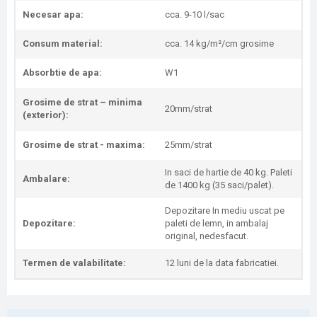
Necesar apa:
cca. 9-10 l/sac
Consum material:
cca. 14 kg/m²/cm grosime
Absorbtie de apa:
W1
Grosime de strat – minima
20mm/strat
(exterior):
Grosime de strat - maxima:
25mm/strat
In saci de hartie de 40 kg. Paleti
Ambalare:
de 1400 kg (35 saci/palet).
Depozitare In mediu uscat pe
Depozitare:
paleti de lemn, in ambalaj
original, nedesfacut.
Termen de valabilitate:
12 luni de la data fabricatiei.