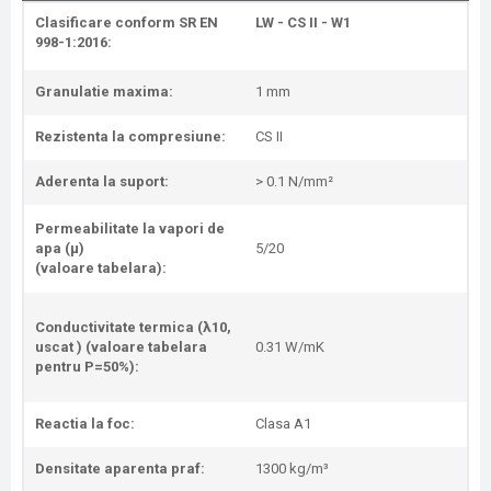
Clasificare conform SR EN
LW - CS II - W1
998-1:2016:
Granulatie maxima:
1 mm
Rezistenta la compresiune:
CS II
Aderenta la suport:
> 0.1 N/mm²
Permeabilitate la vapori de
apa (μ)
5/20
(valoare tabelara):
Conductivitate termica (λ10,
uscat )
(valoare tabelara
0.31 W/mK
pentru P=50%):
Reactia la foc:
Clasa A1
Densitate aparenta praf:
1300 kg/m³