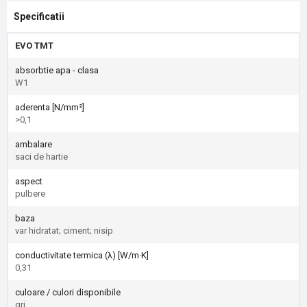
Specificatii
EVO TMT
absorbtie apa - clasa
W1
aderenta [N/mm²]
>0,1
ambalare
saci de hartie
aspect
pulbere
baza
var hidratat; ciment; nisip
conductivitate termica (λ) [W/m·K]
0,31
culoare / culori disponibile
gri