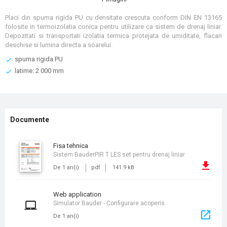
Placi din spuma rigida PU cu densitate crescuta conform DIN EN 13165
folosite in termoizolatia conica pentru utilizare ca sistem de drenaj liniar.
Depozitati si transportati izolatia termica protejata de umiditate, flacari
deschise si lumina directa a soarelui.
spuma rigida PU
latime: 2 000 mm
Documente
fisa tehnica
Sistem BauderPIR T LES set pentru drenaj liniar
De 1 an(i)
pdf
141.9 kB
Web application
Simulator Bauder - Configurare acoperis
De 1 an(i)