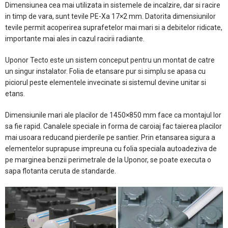
Dimensiunea cea mai utilizata in sistemele de incalzire, dar si racire
in timp de vara, sunt tevile PE-Xa 17×2 mm. Datorita dimensiunilor
tevile permit acoperirea suprafetelor mai mari si a debitelor ridicate,
importante mai ales in cazul racirii radiante.
Uponor Tecto este un sistem conceput pentru un montat de catre
un singur instalator. Folia de etansare pur si simplu se apasa cu
piciorul peste elementele invecinate si sistemul devine unitar si
etans.
Dimensiunile mari ale placilor de 1450×850 mm face ca montajul lor
sa fie rapid. Canalele speciale in forma de caroiaj fac taierea placilor
mai usoara reducand pierderile pe santier. Prin etansarea sigura a
elementelor suprapuse impreuna cu folia speciala autoadeziva de
pe marginea benzii perimetrale de la Uponor, se poate executa o
sapa flotanta ceruta de standarde.