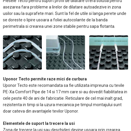
Piesele Tecto pentru suport profil de dilatare ofera solutia pentru
asezarea fara probleme a lirelor de dilatare autoadezive in zona
usilor sau la suprafete mari. Sunt la fel de utile si langa perete unde
se doreste o lipire usoara a foliei autocolante de la banda
perimetrala si crearea unei zone stabile pentru sapa flotanta.
Uponor Tecto permite raze mici de curbura
Uponor Tecto este recomandata sa fie utilizata impreuna cu tevile
PE-Xa Comfort Pipe de 14 si 17 mm care si-au dovedit fiabilitatea in
cele peste 40 de ani de fabricatie. Reticulare de cel mai inalt grad,
rezistenta in timp si la uzura mecanica pe timpul montajului sunt
doar cateva din avantajele tevilor Uponor.
Elementele de suport la trecere la usi
Zona de trecere la usi sau deschideri devine usoara prin crearea