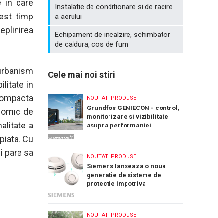
e in care
Instalatie de conditionare si de racire
cest timp
a aerului
eplinirea
Echipament de incalzire, schimbator
de caldura, cos de fum
 urbanism
Cele mai noi stiri
ilitate in
 compacta
NOUTATI PRODUSE
Grundfos GENIECON - control,
onomic de
monitorizare si vizibilitate
nalitate a
asupra performantei
sistemelor de pompare a apei
piata. Cu
i pare sa
NOUTATI PRODUSE
Siemens lanseaza o noua
generatie de sisteme de
protectie impotriva
incendiilor: Cerberus Nova
NOUTATI PRODUSE