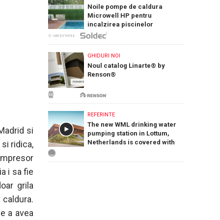
Noile pompe de caldura
Microwell HP pentru
incalzirea piscinelor
GHIDURI NOI
Noul catalog Linarte® by
Renson®
REFERINTE
The new WML drinking water
Madrid si
pumping station in Lottum,
Netherlands is covered with
i ridica,
PREFA Siding.X facade panels
compresor
 i sa fie
oar grila
 caldura.
de a avea