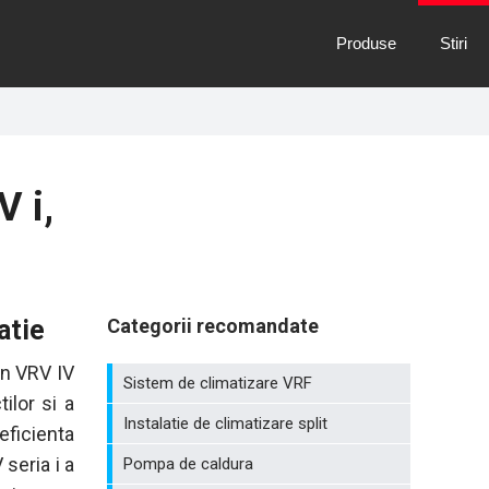
Produse
Stiri
V i,
atie
Categorii recomandate
in VRV IV
Sistem de climatizare VRF
tilor si a
Instalatie de climatizare split
eficienta
 seria i a
Pompa de caldura