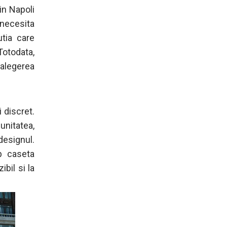
din Napoli
necesita
utia care
 Totodata,
 alegerea
 discret.
unitatea,
designul.
ip caseta
bil si la