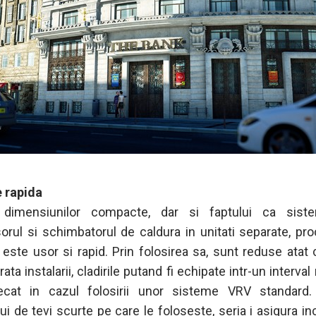
e rapida
a dimensiunilor compacte, dar si faptului ca sist
rul si schimbatorul de caldura in unitati separate, pr
 este usor si rapid. Prin folosirea sa, sunt reduse atat c
rata instalarii, cladirile putand fi echipate intr-un interva
ecat in cazul folosirii unor sisteme VRV standard. 
ui de tevi scurte pe care le foloseste, seria i asigura in