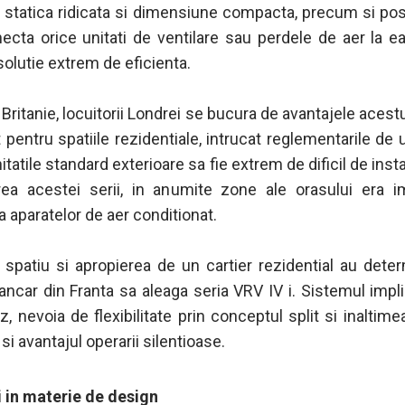
 statica ridicata si dimensiune compacta, precum si posi
ecta orice unitati de ventilare sau perdele de aer la ea
 solutie extrem de eficienta.
Britanie, locuitorii Londrei se bucura de avantajele acest
pentru spatiile rezidentiale, intrucat reglementarile de
itatile standard exterioare sa fie extrem de dificil de inst
rea acestei serii, in anumite zone ale orasului era i
a aparatelor de aer conditionat.
 spatiu si apropierea de un cartier rezidential au dete
ancar din Franta sa aleaga seria VRV IV i. Sistemul impli
, nevoia de flexibilitate prin conceptul split si inaltime
i avantajul operarii silentioase.
i in materie de design