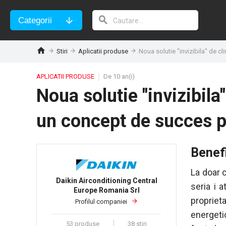
Categorii
Stiri
Aplicatii produse
Noua solutie "invizibila" de c
APLICATII PRODUSE
De 10 an(i)
Noua solutie "invizibila
un concept de succes p
Benefi
La doar c
Daikin Airconditioning Central
seria i a
Europe Romania Srl
propriet
Profilul companiei
energetic
53 produse
38 stiri