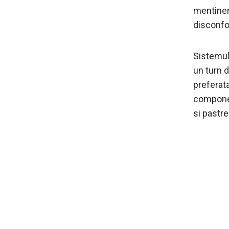
mentiner
disconfor
Sistemul 
un turn d
preferat
component
si pastre