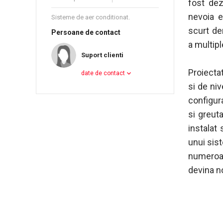
fost dez
nevoia e
Sisteme de aer conditionat.
scurt de
Persoane de contact
a multiple
Suport clienti
Proiecta
date de contact
si de niv
configur
si greut
instalat 
unui sist
numeroas
devina n