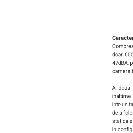
Caracter
Compreso
doar 60
47dBA, p
camere t
A doua 
inaltime 
intr-un t
de a folo
statica e
in config