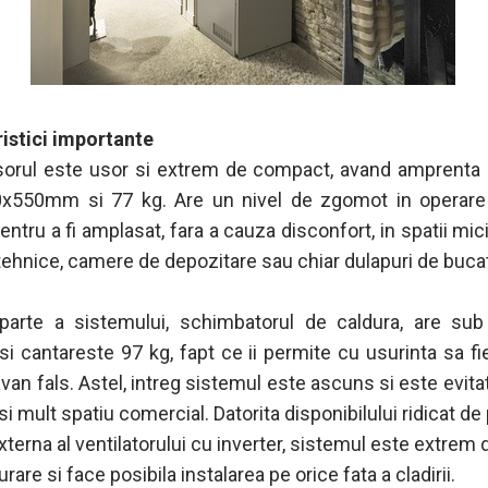
istici importante
rul este usor si extrem de compact, avand amprenta l
0x550mm si 77 kg. Are un nivel de zgomot in operare
entru a fi amplasat, fara a cauza disconfort, in spatii mi
ehnice, camere de depozitare sau chiar dulapuri de bucat
parte a sistemului, schimbatorul de caldura, are s
si cantareste 97 kg, fapt ce ii permite cu usurinta sa fie
avan fals. Astel, intreg sistemul este ascuns si este evita
si mult spatiu comercial. Datorita disponibilului ridicat d
xterna al ventilatorului cu inverter, sistemul este extrem d
urare si face posibila instalarea pe orice fata a cladirii.