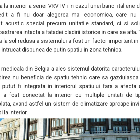
a la interior a seriei VRV IV i in cazul unei banci italiene 
edit a fi nu doar alegerea mai economica, care nu 
t acustic special precum unitatile standard, ci si sol
astrarea intacta a fatadei cladirii istorice in care se afla.
 la sol redusa a sistemului a fost un factor important in
 intrucat dispunea de putin spatiu in zona tehnica.
 medicala din Belgia a ales sistemul datorita caracterului
direa nu beneficia de spatiu tehnic care sa gazduiasca 
 putut fi integrata in interiorul spatiului fara a afecta 
 a fost conectat la interior cu multiple unitati de t
lata, avand astfel un sistem de climatizare aproape invizi
i la interior.