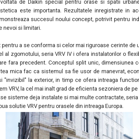
voltata de Daikin special pentru orase si spatii urban
stetica este importanta. Rezultatele inregistrate in a
monstreaza succesul noului concept, potrivit pentru ind
 nevoi si limitari.
t pentru a se conforma si celor mai riguroase cerinte de
el al zgomotului, seria VRV IV i ofera instalatorilor o flexib
are fara precedent. Conceptul split unic, dimensiunea
atea mica fac ca sistemul sa fie usor de manevrat, ec
si "invizibil" la exterior, in timp ce ofera intreaga functio
em VRV, la cel mai inalt grad de eficienta sezoniera de pe 
e sisteme deja instalate si mai multe contractate, seria 
oua solutie VRV pentru orasele din intreaga Europa.