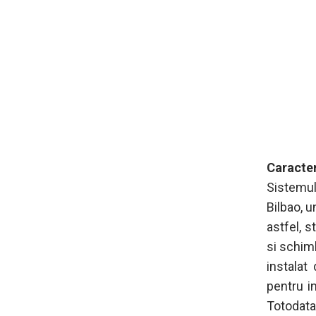
Caracter
Sistemul
Bilbao, u
astfel, 
si schim
instalat
pentru i
Totodata