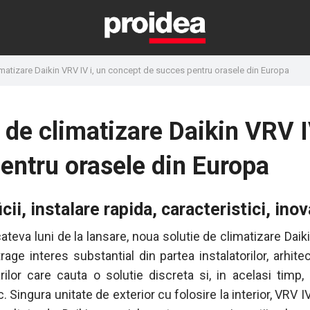
limatizare Daikin VRV IV i, un concept de succes pentru orasele din Europa
" de climatizare Daikin VRV I
entru orasele din Europa
cii, instalare rapida, caracteristici, inov
ateva luni de la lansare, noua solutie de climatizare Daik
trage interes substantial din partea instalatorilor, arhitec
arilor care cauta o solutie discreta si, in acelasi timp, 
. Singura unitate de exterior cu folosire la interior, VRV IV