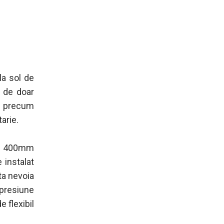
a sol de
 de doar
ci precum
arie.
ub 400mm
 instalat
ta nevoia
e presiune
e flexibil