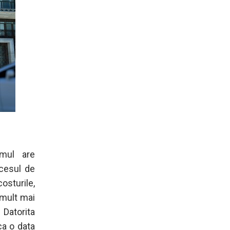
emul are
ocesul de
osturile,
l mult mai
Datorita
ca o data