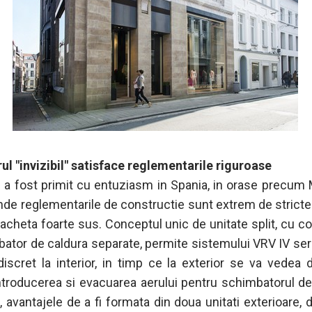
ul "invizibil" satisface reglementarile riguroase
 a fost primit cu entuziasm in Spania, in orase precum 
nde reglementarile de constructie sunt extrem de stricte s
stacheta foarte sus. Conceptul unic de unitate split, cu 
bator de caldura separate, permite sistemului VRV IV seria
 discret la interior, in timp ce la exterior se va vedea d
ntroducerea si evacuarea aerului pentru schimbatorul de
, avantajele de a fi formata din doua unitati exterioare, 