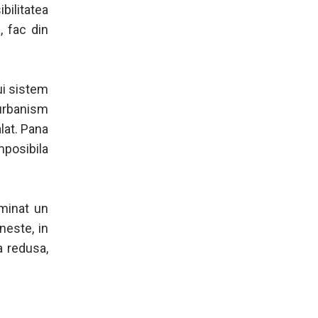
bilitatea
, fac din
ui sistem
 urbanism
alat. Pana
mposibila
rminat un
neste, in
a redusa,