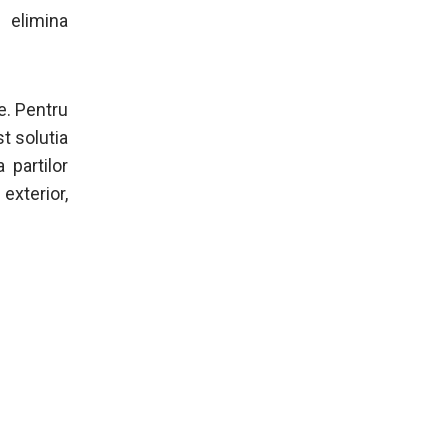
 elimina
te. Pentru
st solutia
 partilor
exterior,