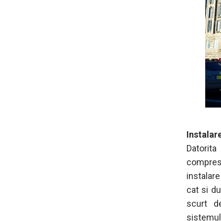
Instalar
Datorit
compreso
instalare
cat si du
scurt d
sistemul