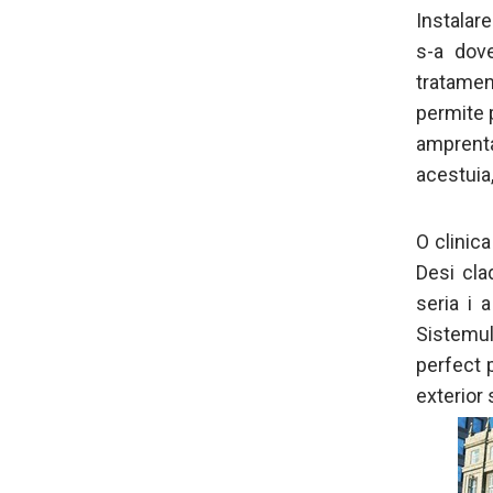
Instalare
s-a dov
tratamen
permite p
amprenta
acestuia,
O clinica
Desi cla
seria i a
Sistemul
perfect p
exterior s