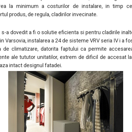
ea la minimum a costurilor de instalare, in timp ce
tul produs, de regula, cladirilor invecinate.
s-a dovedit a fi o solutie eficienta si pentru cladirile inal
in Varsovia, instalarea a 24 de sisteme VRV seria IV i a fo
a de climatizare, datorita faptului ca permite accesarea
e ale tututor unitatilor, extrem de dificil de accesat la 
aza intact designul fatadei.