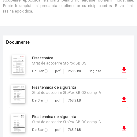
Acoperire epoxidica standard pentru numeroase domenii industriale.
Poate fi umpluta si presarata suplimentar cu nisip cuartos. Baza liant:
rasina epoxidica.
Documente
fisa tehnica
Strat de acoperire StoPox BB OS
De 3 an(i)
pdf
258.9 kB
Engleza
fisa tehnica de siguranta
Strat de acoperire StoPox BB OS comp. A
De 3 an(i)
pdf
768.2 kB
fisa tehnica de siguranta
Strat de acoperire StoPox BB OS comp. B
De 3 an(i)
pdf
765.2 kB