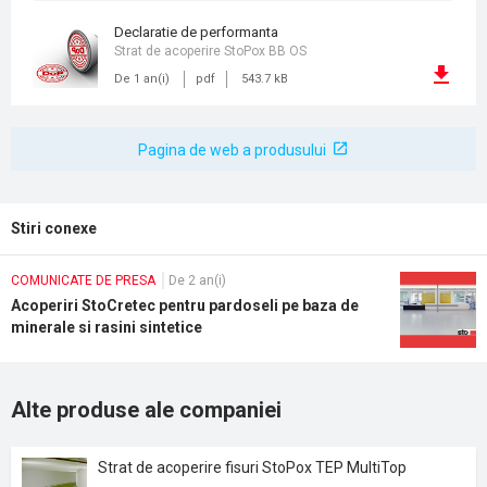
declaratie de performanta
Strat de acoperire StoPox BB OS
De 1 an(i)
pdf
543.7 kB
Pagina de web a produsului
Stiri conexe
COMUNICATE DE PRESA
De 2 an(i)
Acoperiri StoCretec pentru pardoseli pe baza de
minerale si rasini sintetice
Alte produse ale companiei
Strat de acoperire fisuri StoPox TEP MultiTop