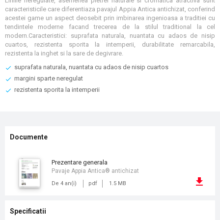
Liniile neregulate, asemenea pietrei naturale si cromatica atractiva sunt
caracteristicile care diferentiaza pavajul Appia Antica antichizat, conferind
acestei game un aspect deosebit prin imbinarea ingenioasa a traditiei cu
tendintele moderne facand trecerea de la stilul traditional la cel
modern.Caracteristici: suprafata naturala, nuantata cu adaos de nisip
cuartos, rezistenta sporita la intemperii, durabilitate remarcabila,
rezistenta la inghet si la sare de degivrare.
suprafata naturala, nuantata cu adaos de nisip cuartos
margini sparte neregulat
rezistenta sporita la intemperii
Documente
prezentare generala
Pavaje Appia Antica® antichizat
De 4 an(i)
pdf
1.5 MB
Specificatii