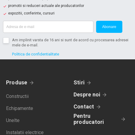
promotii si reduceri actuale ale producatorilor
expozitii, conferinte, cursuri
Abonare
Am implinit varsta de 16 ani si sunt de acord cu procesarea adresei
mele de e-mail.
Politica de confidentialitate
Produse
Stiri
Despre noi
Constructii
Contact
Echipamente
Pentru
Unelte
producatori
Instalatii electrice