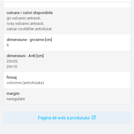
culoare / culori disponibile
gri vulcanic antracit;
rosu vulcanic antracit;
calcar cochilifer antichizat
dimensiune - grosime [cm]
6
dimensiuni - A×B [cm]
20×20;
20×10
finisaj
colormix (antichizata)
margini
neregulate
Pagina de web a produsului