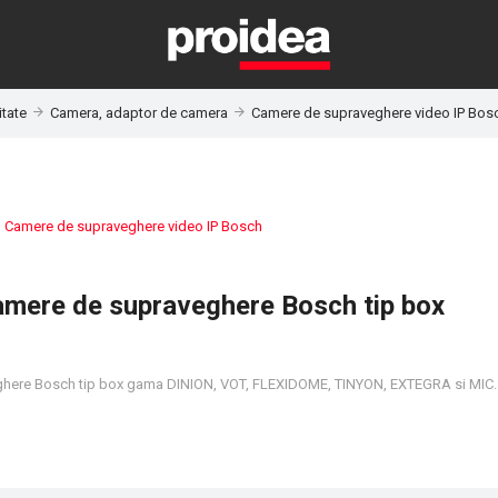
itate
Camera, adaptor de camera
Camere de supraveghere video IP Bos
:
Camere de supraveghere video IP Bosch
mere de supraveghere Bosch tip box
here Bosch tip box gama DINION, VOT, FLEXIDOME, TINYON, EXTEGRA si MIC.