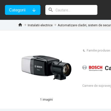
Categorii
Instalatii electrice
Automatizare cladiri, sistem de secur
Familie produse
Ca
Camere de supraveg
1 imagini