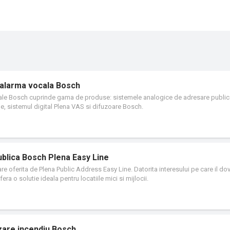
 alarma vocala Bosch
cale Bosch cuprinde gama de produse: sistemele analogice de adresare publi
e, sistemul digital Plena VAS si difuzoare Bosch.
blica Bosch Plena Easy Line
ilizare oferita de Plena Public Address Easy Line. Datorita interesului pe care il d
ra o solutie ideala pentru locatiile mici si mijlocii.
zare incendiu Bosch