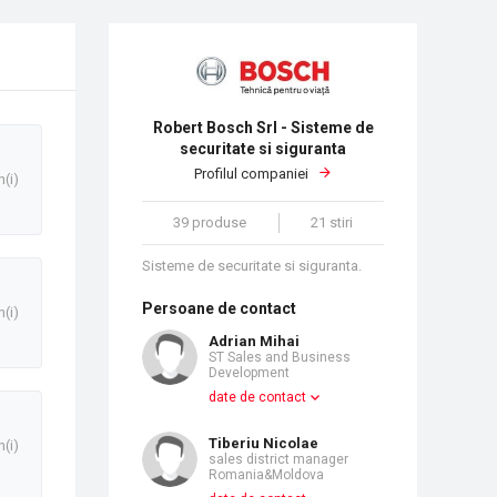
Robert Bosch Srl - Sisteme de
securitate si siguranta
Profilul companiei
n(i)
39 produse
21 stiri
Sisteme de securitate si siguranta.
Persoane de contact
n(i)
Adrian Mihai
ST Sales and Business
Development
date de contact
Tiberiu Nicolae
n(i)
sales district manager
Romania&Moldova