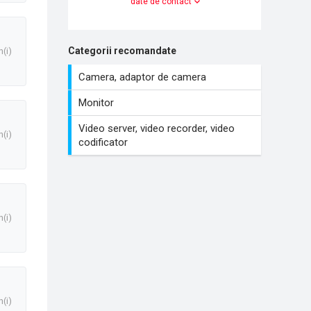
date de contact
Categorii recomandate
n(i)
Camera, adaptor de camera
Monitor
Video server, video recorder, video
n(i)
codificator
n(i)
n(i)