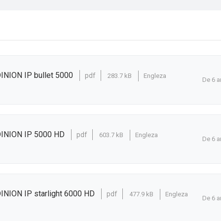
INION IP bullet 5000
pdf
283.7 kB
Engleza
De 6 a
DINION IP 5000 HD
pdf
603.7 kB
Engleza
De 6 a
INION IP starlight 6000 HD
pdf
477.9 kB
Engleza
De 6 a