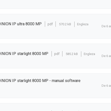
DINION IP ultra 8000 MP
pdf
570.2 kB
Engleza
De 6 a
INION IP starlight 8000 MP
pdf
585.2 kB
Engleza
De 6 a
INION IP starlight 8000 MP - manual software
De 6 a