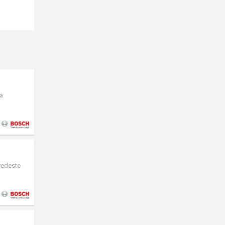
ca
ovedeste