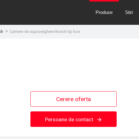
Produse
Stiri
ch
Camere de supraveghere Bosch tip box
Cerere oferta
Persoane de contact