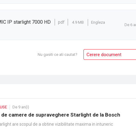
IC IP starlight 7000 HD
pdf
4.9 MB
Engleza
De 6 a
Cerere document
Nu gasiti ce ati cautat?
DUSE
De 9 an(i)
de camere de supraveghere Starlight de la Bosch
rlight are scopul de a obtine vizibilitate maxima in intuneric