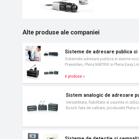
Alte produse ale companiei
Sisteme de adresare publica si
Sistemele adresare publica si alarme vo
Praesideo, Plena MATRIX si Plena Easy Lin
6 produse
Sistem analogic de adresare pu
Versatilitate, fiabilitate si usurinta in ut
Bosch fata de calitate, produsele Plena ofe
Sisteme de detectie si semnali