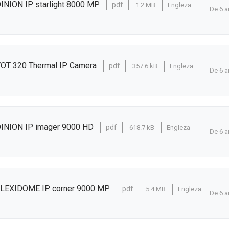
INION IP starlight 8000 MP
pdf
1.2 MB
Engleza
De 6 a
VOT 320 Thermal IP Camera
pdf
357.6 kB
Engleza
De 6 a
DINION IP imager 9000 HD
pdf
618.7 kB
Engleza
De 6 a
 FLEXIDOME IP corner 9000 MP
pdf
5.4 MB
Engleza
De 6 a