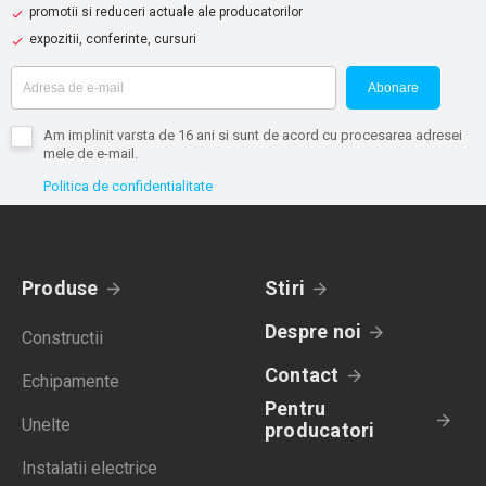
promotii si reduceri actuale ale producatorilor
expozitii, conferinte, cursuri
Abonare
Am implinit varsta de 16 ani si sunt de acord cu procesarea adresei
mele de e-mail.
Politica de confidentialitate
Produse
Stiri
Despre noi
Constructii
Contact
Echipamente
Pentru
Unelte
producatori
Instalatii electrice