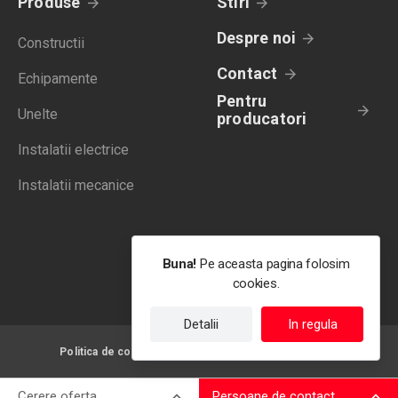
Produse
Stiri
Despre noi
Constructii
Contact
Echipamente
Pentru
Unelte
producatori
Instalatii electrice
Instalatii mecanice
Buna!
Pe aceasta pagina folosim
cookies.
Detalii
In regula
Politica de confidentialitate
Termeni de utilizare
Cerere oferta
Persoane de contact