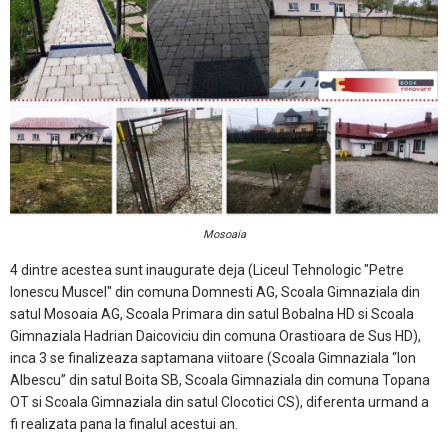
Mosoaia
4 dintre acestea sunt inaugurate deja (Liceul Tehnologic "Petre
Ionescu Muscel" din comuna Domnesti AG, Scoala Gimnaziala din
satul Mosoaia AG, Scoala Primara din satul Bobalna HD si Scoala
Gimnaziala Hadrian Daicoviciu din comuna Orastioara de Sus HD),
inca 3 se finalizeaza saptamana viitoare (Scoala Gimnaziala “Ion
Albescu” din satul Boita SB, Scoala Gimnaziala din comuna Topana
OT si Scoala Gimnaziala din satul Clocotici CS), diferenta urmand a
fi realizata pana la finalul acestui an.