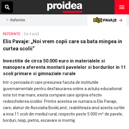
Referinte
REFERINTE
De 4 an(i)
Elis Pavaje: „Noi vrem copii care sa bata mingea in
curtea scolii”
Investitie de circa 50.000 euro in materialele si
manopera aferenta montarii pavelelor si bordurilor in 11
scoli primare si gimnaziale rurale
Intr-o perioada in care presiunea facuta de institutiile
guvernamentale pentru desfasurarea online a actului educational
este tot mai mare, exista companii care sprijina efectiv
redeschiderea scolilor. Printre acestea se numara si Elis Pavaje,
care, alaturi de Asociatia BookLand , reabiliteaza anul acesta curtile
a inca 11 scoli din mediul rural, respectiv peste 5.000 m² de pavele,
borduri, nisip, pietris, escavare si montaj.