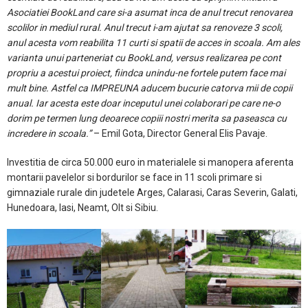
Asociatiei BookLand care si-a asumat inca de anul trecut renovarea
scolilor in mediul rural. Anul trecut i-am ajutat sa renoveze 3 scoli,
anul acesta vom reabilita 11 curti si spatii de acces in scoala. Am ales
varianta unui parteneriat cu BookLand, versus realizarea pe cont
propriu a acestui proiect, fiindca unindu-ne fortele putem face mai
mult bine. Astfel ca IMPREUNA aducem bucurie catorva mii de copii
anual. Iar acesta este doar inceputul unei colaborari pe care ne-o
dorim pe termen lung deoarece copiii nostri merita sa paseasca cu
incredere in scoala.”
– Emil Gota, Director General Elis Pavaje.
Investitia de circa 50.000 euro in materialele si manopera aferenta
montarii pavelelor si bordurilor se face in 11 scoli primare si
gimnaziale rurale din judetele Arges, Calarasi, Caras Severin, Galati,
Hunedoara, Iasi, Neamt, Olt si Sibiu.