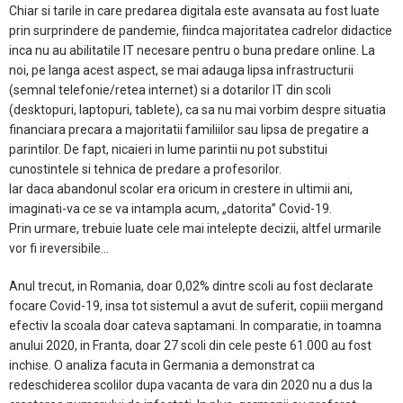
Chiar si tarile in care predarea digitala este avansata au fost luate
prin surprindere de pandemie, fiindca majoritatea cadrelor didactice
inca nu au abilitatile IT necesare pentru o buna predare online. La
noi, pe langa acest aspect, se mai adauga lipsa infrastructurii
(semnal telefonie/retea internet) si a dotarilor IT din scoli
(desktopuri, laptopuri, tablete), ca sa nu mai vorbim despre situatia
financiara precara a majoritatii familiilor sau lipsa de pregatire a
parintilor. De fapt, nicaieri in lume parintii nu pot substitui
cunostintele si tehnica de predare a profesorilor.
Iar daca abandonul scolar era oricum in crestere in ultimii ani,
imaginati-va ce se va intampla acum, „datorita” Covid-19.
Prin urmare, trebuie luate cele mai intelepte decizii, altfel urmarile
vor fi ireversibile...
Anul trecut, in Romania, doar 0,02% dintre scoli au fost declarate
focare Covid-19, insa tot sistemul a avut de suferit, copiii mergand
efectiv la scoala doar cateva saptamani. In comparatie, in toamna
anului 2020, in Franta, doar 27 scoli din cele peste 61.000 au fost
inchise. O analiza facuta in Germania a demonstrat ca
redeschiderea scolilor dupa vacanta de vara din 2020 nu a dus la