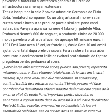
pavelelor si bordurilor si antrepriza generala in lucrari de
infrastructura si amenajari exterioare.
Totul a inceput de la cele 2 pavele aduse din Germania de Elisiu
Gota, fondatorul companiei. Cu un utilaj artizanal improvizat in
curtea casei a inceput sa produca pavele similare, pana cand,
astazi, Elis Pavaje a ajuns sa numere 4 fabrici (in judetele Alba,
Prahova si Neamt), 600 de angajati, o productie zilnica de 20.000
mp de pavele si o cifra de afaceri de aproape 60 milioane euro. In
1991 Emil Gota avea 16 ani, iar fratele lui, Vasile Gota 10 ani, ambii
ajutandu-si tatal dupa orele de scoala. Fara sa stie si fara sa aiba
conturate la acel moment liniile dezvoltarii profesionale, de fapt se
pregateau pentru preluarea afacerii.
„Dezvoltarea infrastructurii de acces, publica sau privata, reprezinta
misiunea noastra. Este viziunea tatalui meu, de la care am invatat
meserie, si pe care vreau sa o duc mai departe. In acelasi timp,
continui traditia de a intoarce comunitatii binele pe care ni-l face,
contribuind la dezvoltarea afacerii noastre de familie care creste de la
un an la altul. Ce poate fi mai important pentru dezvoltarea
sanatoasa a copiilor nostri daca nu accesul la o educatie de calitate?
Peste 80% dintre scolile romanesti nu au beneficiat de lucrari
esentiale de reabilitare, asa ca noi am decis sa sprijinim initiativa