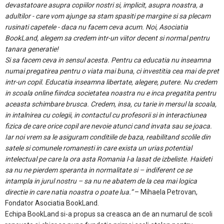
devastatoare asupra copiilor nostri si, implicit, asupra noastra, a
adultilor - care vom ajunge sa stam spasiti pe margine si sa plecam
rusinati capetele - daca nu facem ceva acum. Noi, Asociatia
BookLand, alegem sa credem intr-un viitor decent si normal pentru
tanara generatie!
Si sa facem ceva in sensul acesta. Pentru ca educatia nu inseamna
numai pregatirea pentru o viata mai buna, ci investitia cea mai de pret
intr-un copil. Educatia inseamna libertate, alegere, putere. Nu credem
in scoala online fiindca societatea noastra nu e inca pregatita pentru
aceasta schimbare brusca. Credem, insa, cu tarie in mersul la scoala,
in intalnirea cu colegii, in contactul cu profesorii si in interactiunea
fizica de care orice copil are nevoie atunci cand invata sau se joaca.
Iar noi vrem sa le asiguram conditiile de baza, reabilitand scolile din
satele si comunele romanesti in care exista un urias potential
intelectual pe care la ora asta Romania l-a lasat de izbeliste. Haideti
sa nu ne pierdem speranta in normalitate si – indiferent ce se
intampla in jurul nostru – sa nu ne abatem de la cea mai logica
directie in care natia noastra o poate lua.”
– Mihaela Petrovan,
Fondator Asociatia BookLand.
Echipa BookLand si-a propus sa creasca an de an numarul de scoli