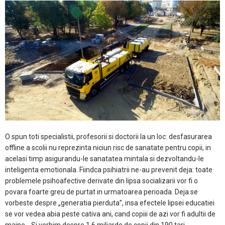
O spun toti specialistii, profesorii si doctorii la un loc: desfasurarea
offline a scolii nu reprezinta niciun risc de sanatate pentru copii, in
acelasi timp asigurandu-le sanatatea mintala si dezvoltandu-le
inteligenta emotionala. Fiindca psihiatrii ne-au prevenit deja: toate
problemele psihoafective derivate din lipsa socializarii vor fi o
povara foarte greu de purtat in urmatoarea perioada. Deja se
vorbeste despre „generatia pierduta”, insa efectele lipsei educatiei
se vor vedea abia peste cativa ani, cand copiii de azi vor fi adultii de