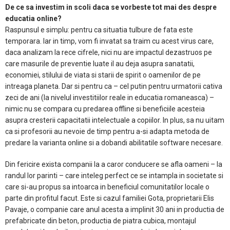
De ce sa investim in scoli daca se vorbeste tot mai des despre
educatia online?
Raspunsul e simplu: pentru ca situatia tulbure de fata este
temporara. Iar in timp, vom fi invatat sa traim cu acest virus care,
daca analizam la rece cifrele, nici nu are impactul dezastruos pe
care masurile de preventie luate il au deja asupra sanatatii,
economiei, stilului de viata si starii de spirit o oamenilor de pe
intreaga planeta. Dar si pentru ca – cel putin pentru urmatorii cativa
zeci de ani (la nivelul investitiilor reale in educatia romaneasca) –
nimic nu se compara cu predarea offline si beneficiile acesteia
asupra cresterii capacitatii intelectuale a copiilor. In plus, sa nu uitam
ca si profesorii au nevoie de timp pentru a-si adapta metoda de
predare la varianta online si a dobandi abilitatile software necesare.
Din fericire exista companii la a caror conducere se afla oameni – la
randul lor parinti – care inteleg perfect ce se intampla in societate si
care si-au propus sa intoarca in beneficiul comunitatilor locale o
parte din profitul facut. Este si cazul familiei Gota, proprietarii Elis
Pavaje, o companie care anul acesta a implinit 30 ani in productia de
prefabricate din beton, productia de piatra cubica, montajul