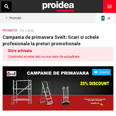
Promotii
PROMOTII
De 2 an(i)
Campania de primavara Svelt: Scari si schele
profesionale la preturi promotionale
Stire arhivata
Continutul acestei stiri nu mai este de actualitate.
Galerie