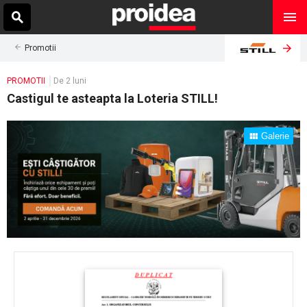
Promotii
PROMOTII
De 2 luni
Castigul te asteapta la Loteria STILL!
Galerie