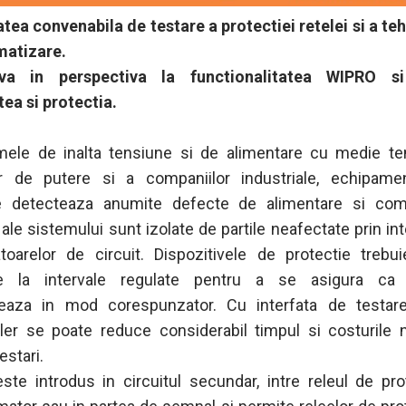
tea convenabila de testare a protectiei retelei si a te
matizare.
-va in perspectiva la functionalitatea WIPRO si
tea si protectia.
mele de inalta tensiune si de alimentare cu medie te
ilor de putere si a companiilor industriale, echipam
ie detecteaza anumite defecte de alimentare si co
 ale sistemului sunt izolate de partile neafectate prin in
atoarelor de circuit. Dispozitivele de protectie trebu
ate la intervale regulate pentru a se asigura ca
neaza in mod corespunzator. Cu interfata de testa
er se poate reduce considerabil timpul si costurile 
estari.
te introdus in circuitul secundar, intre releul de pro