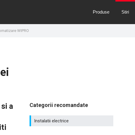
Produse
Stiri
automatizare WIPRO
iei
si a
Categorii recomandate
Instalatii electrice
ti