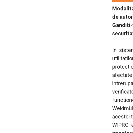
Modalita
de auto
Ganditi
securita
In siste
utilitat
protect
afectate
intrerup
verific
functio
Weidmüll
acestei t
WIPRO es