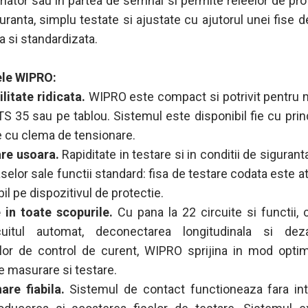
mator sau in partea de semnal si permite releelor de pro
guranta, simplu testate si ajustate cu ajutorul unei fise d
a si standardizata.
ele WIPRO:
litate ridicata.
WIPRO este compact si potrivit pentru 
TS 35 sau pe tablou. Sistemul este disponibil fie cu prin
ie cu clema de tensionare.
re usoara.
Rapiditate in testare si in conditii de sigurant
lor sale functii standard: fisa de testare codata este atr
il pe dispozitivul de protectie.
e in toate scopurile.
Cu pana la 22 circuite si functii, 
rcuitul automat, deconectarea longitudinala si deza
or de control de curent, WIPRO sprijina in mod optim
de masurare si testare.
are fiabila.
Sistemul de contact functioneaza fara int