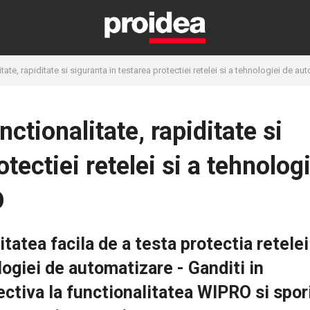
ate, rapiditate si siguranta in testarea protectiei retelei si a tehnologiei de 
tionalitate, rapiditate si
tectiei retelei si a tehnolog
O
tatea facila de a testa protectia retelei 
ogiei de automatizare - Ganditi in
ctiva la functionalitatea WIPRO si spori