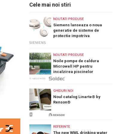
Cele mai noi stiri
NOUTATI PRODUSE
Siemens lanseaza o noua
generatie de sisteme de
protectie impotriva
incendiilor: Cerberus Nova
NOUTATI PRODUSE
Noile pompe de caldura
Microwell HP pentru
incalzirea piscinelor
GHIDURI NOI
Noul catalog Linarte® by
Renson®
REFERINTE
The new WML drinking water