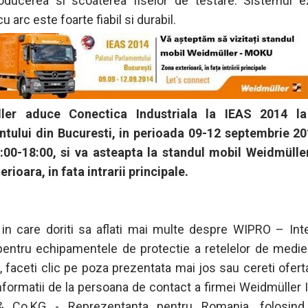
roducerea si scoaterea fiselor de testare. Sistemul 
u arc este foarte fiabil si durabil.
ler aduce Conectica Industriala la IEAS 2014 la
tului din Bucuresti, in perioada 09-12 septembrie 20
:00-18:00, si va asteapta la standul mobil Weidmüll
rioara, in fata intrarii principale.
 in care doriti sa aflati mai multe despre WIPRO – Int
pentru echipamentele de protectie a retelelor de medie 
, faceti clic pe poza prezentata mai jos sau cereti ofert
 informatii de la persoana de contact a firmei Weidmüller 
Co.KG - Reprezentanta pentru Romania, folosind