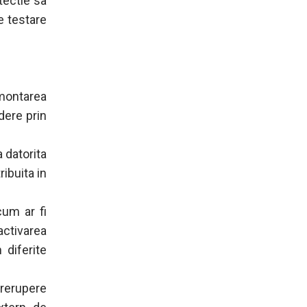
tectie sa
e testare
montarea
dere prin
a datorita
ibuita in
cum ar fi
ctivarea
 diferite
rerupere