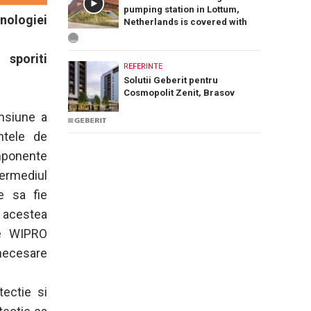
pumping station in Lottum,
hnologiei
Netherlands is covered with
PREFA Siding.X facade panels
 sporiti
REFERINTE
Solutii Geberit pentru
Cosmopolit Zenit, Brasov
nsiune a
entele de
mponente
termediul
ie sa fie
 acestea
re WIPRO
necesare
tectie si