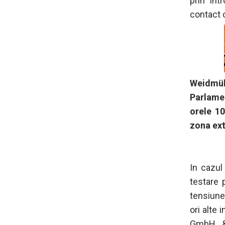
prin int
contact c
Weidmül
Parlamen
orele 10
zona exte
In cazul
testare 
tensiune
ori alte
GmbH & 