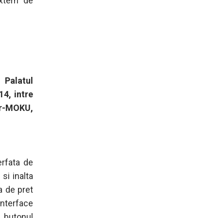
extern de
 Palatul
14, intre
er-MOKU,
erfata de
si inalta
a de pret
Interface
 butonul