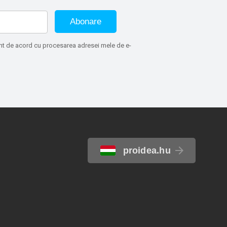
Abonare
sunt de acord cu procesarea adresei mele de e-
proidea.hu