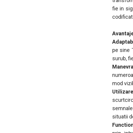
transfor
fie in si
codificat
Avantaj
Adaptabi
pe sine 
surub, f
Manevra
numeroase
mod vizib
Utilizar
scurtci
semnalel
situatii 
Function