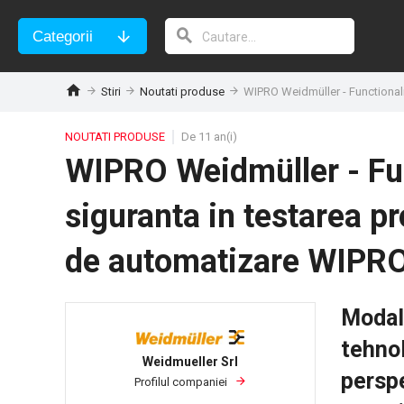
Categorii
Stiri
Noutati produse
WIPRO Weidmüller - Functionalit
NOUTATI PRODUSE
De 11 an(i)
WIPRO Weidmüller - Func
siguranta in testarea pro
de automatizare WIPR
Modali
tehnol
Weidmueller Srl
perspe
Profilul companiei