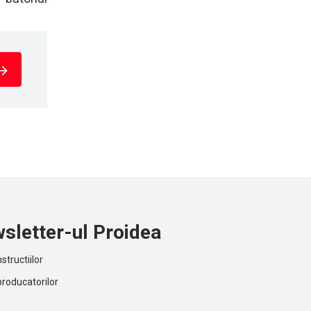
sletter-ul Proidea
structiilor
producatorilor