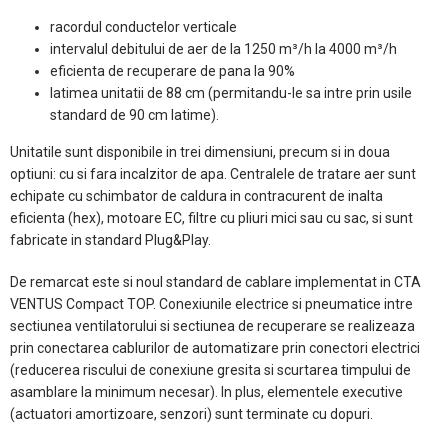
racordul conductelor verticale
intervalul debitului de aer de la 1250 m³/h la 4000 m³/h
eficienta de recuperare de pana la 90%
latimea unitatii de 88 cm (permitandu-le sa intre prin usile
standard de 90 cm latime).
Unitatile sunt disponibile in trei dimensiuni, precum si in doua
optiuni: cu si fara incalzitor de apa. Centralele de tratare aer sunt
echipate cu schimbator de caldura in contracurent de inalta
eficienta (hex), motoare EC, filtre cu pliuri mici sau cu sac, si sunt
fabricate in standard Plug&Play.
De remarcat este si noul standard de cablare implementat in CTA
VENTUS Compact TOP. Conexiunile electrice si pneumatice intre
sectiunea ventilatorului si sectiunea de recuperare se realizeaza
prin conectarea cablurilor de automatizare prin conectori electrici
(reducerea riscului de conexiune gresita si scurtarea timpului de
asamblare la minimum necesar). In plus, elementele executive
(actuatori amortizoare, senzori) sunt terminate cu dopuri.