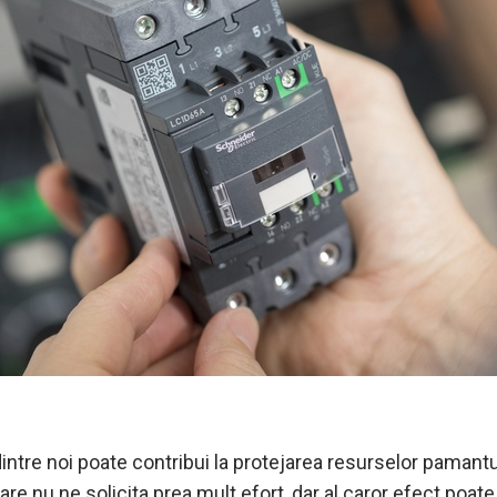
intre noi poate contribui la protejarea resurselor pamantul
are nu ne solicita prea mult efort, dar al caror efect poate 