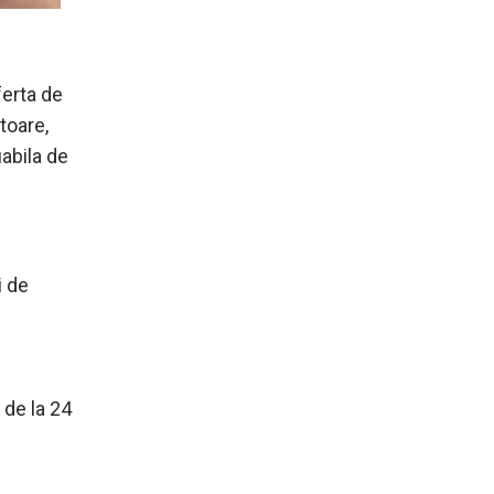
ferta de
toare,
iabila de
i de
 de la 24