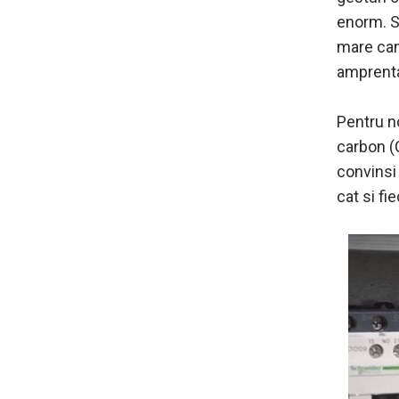
enorm. Sp
mare cant
amprenta
Pentru n
carbon (
convinsi 
cat si fie