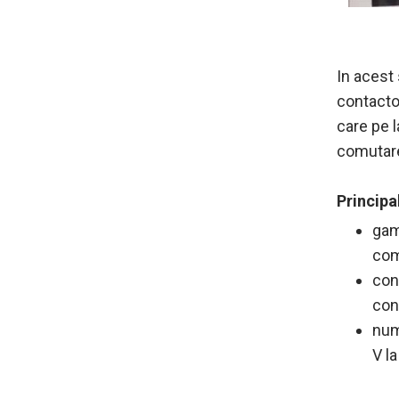
In acest 
contacto
care pe l
comutare 
Principa
gam
com
con
con
num
V la