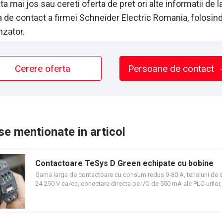
a mai jos sau cereti oferta de pret ori alte informatii de l
 de contact a firmei Schneider Electric Romania, folosin
zator.
Cerere oferta
Persoane de contact
e mentionate in articol
Contactoare TeSys D Green echipate cu bobine
electronice
Gama larga de contactoare cu consum redus 9-80 A, tensiuni d
24-250 V ca/cc, conectare directa pe I/O de 500 mA ale PLC-urilor,
contactoarele cu terminatia BBE si numar redus de referinte, care
tensiuni de comanda de la 24 V la 250 V in ca/cc. Contactoarele 
Green, echipate cu bobine electronice inovatoare, pe langa econ
energie, de pana la 80%, ofera solutia fiabila de comutare si contr