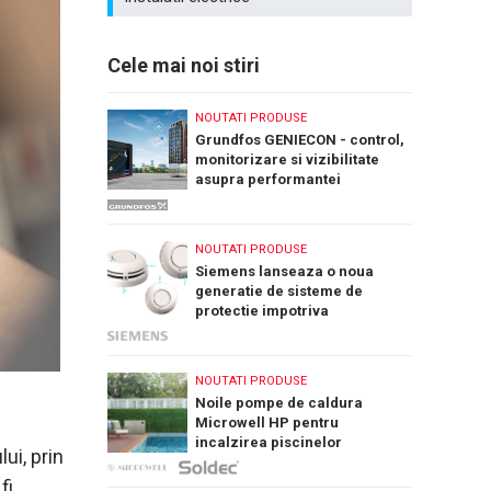
Cele mai noi stiri
NOUTATI PRODUSE
Grundfos GENIECON - control,
monitorizare si vizibilitate
asupra performantei
sistemelor de pompare a apei
NOUTATI PRODUSE
Siemens lanseaza o noua
generatie de sisteme de
protectie impotriva
incendiilor: Cerberus Nova
NOUTATI PRODUSE
Noile pompe de caldura
Microwell HP pentru
incalzirea piscinelor
ui, prin
fi