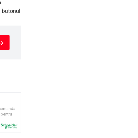
a
d butonul
e comanda
 pentru
 acopera
TeSys D
omie de
ol,