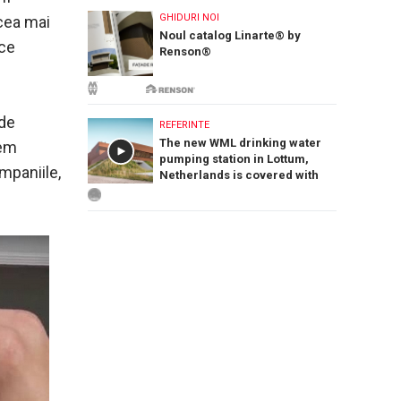
GHIDURI NOI
 cea mai
Noul catalog Linarte® by
uce
Renson®
 de
REFERINTE
The new WML drinking water
tem
pumping station in Lottum,
mpaniile,
Netherlands is covered with
PREFA Siding.X facade panels