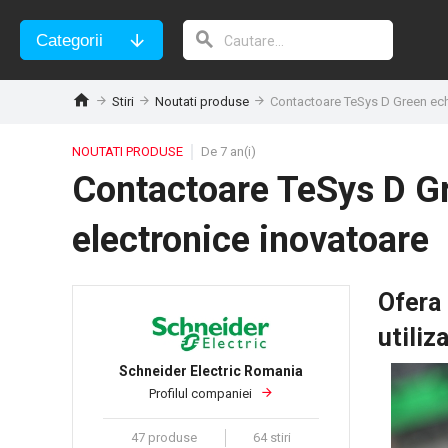
Categorii
Stiri
Noutati produse
Contactoare TeSys D Green ech
NOUTATI PRODUSE
De 7 an(i)
Contactoare TeSys D Gr
electronice inovatoare
Ofera 
utiliz
Schneider Electric Romania
Profilul companiei
47 produse
64 stiri