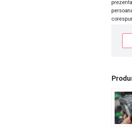
prezentat
persoana
corespun
Produs