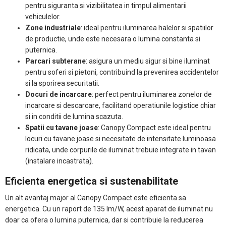
pentru siguranta si vizibilitatea in timpul alimentarii
vehiculelor.
Zone industriale
: ideal pentru iluminarea halelor si spatiilor
de productie, unde este necesara o lumina constanta si
puternica.
Parcari subterane
: asigura un mediu sigur si bine iluminat
pentru soferi si pietoni, contribuind la prevenirea accidentelor
si la sporirea securitatii.
Docuri de incarcare
: perfect pentru iluminarea zonelor de
incarcare si descarcare, facilitand operatiunile logistice chiar
si in conditii de lumina scazuta.
Spatii cu tavane joase
: Canopy Compact este ideal pentru
locuri cu tavane joase si necesitate de intensitate luminoasa
ridicata, unde corpurile de iluminat trebuie integrate in tavan
(instalare incastrata).
Eficienta energetica si sustenabilitate
Un alt avantaj major al Canopy Compact este eficienta sa
energetica. Cu un raport de 135 lm/W, acest aparat de iluminat nu
doar ca ofera o lumina puternica, dar si contribuie la reducerea