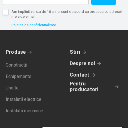
Am implinit varsta de 16 ani si sunt de acord cu procesarea adresei
mele de e-mail.
Politica de confidentialitate
Produse
Stiri
Despre noi
Constructii
Contact
Echipamente
Pentru
Unelte
producatori
Instalatii electrice
Instalatii mecanice