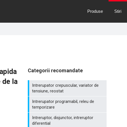
Produse
Stiri
rapida
Categorii recomandate
 de la
Intrerupator crepuscular, variator de
tensiune, reostat
Intrerupator programabil, releu de
temporizare
Intreruptor, disjunctor, intreruptor
diferential