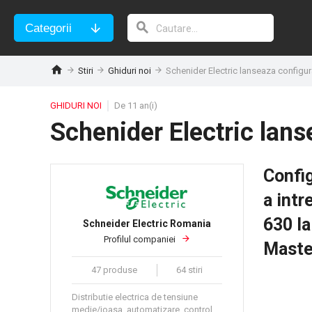
Categorii
Stiri
Ghiduri noi
Schenider Electric lanseaza configu
GHIDURI NOI
De 11 an(i)
Schenider Electric lan
Confi
a intr
630 l
Schneider Electric Romania
Profilul companiei
Maste
47 produse
64 stiri
Distributie electrica de tensiune
medie/joasa, automatizare, control,