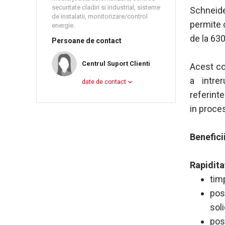
securitate cladiri si industrial, sisteme
Schneide
de instalatii, monitorizare/control
permite 
energie.
de la 63
Persoane de contact
Centrul Suport Clienti
Acest co
a intre
date de contact
referint
in proce
Benefici
Rapidita
tim
pos
soli
pos