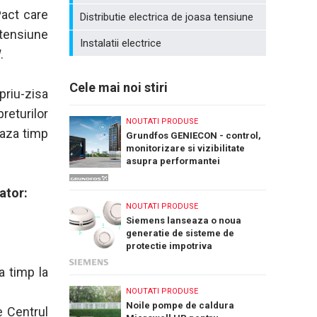
Pact care
Distributie electrica de joasa tensiune
 tensiune
Instalatii electrice
.
Cele mai noi stiri
priu-zisa
eturilor
NOUTATI PRODUSE
eaza timp
Grundfos GENIECON - control,
monitorizare si vizibilitate
asupra performantei
sistemelor de pompare a apei
ator:
NOUTATI PRODUSE
Siemens lanseaza o noua
generatie de sisteme de
protectie impotriva
incendiilor: Cerberus Nova
a timp la
NOUTATI PRODUSE
Noile pompe de caldura
e Centrul