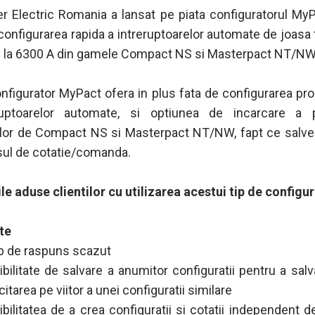
r Electric Romania a lansat pe piata configuratorul My
configurarea rapida a intreruptoarelor automate de joasa
0 la 6300 A din gamele Compact NS si Masterpact NT/NW
nfigurator MyPact ofera in plus fata de configurarea pro
ruptoarelor automate, si optiunea de incarcare a pr
elor de Compact NS si Masterpact NT/NW, fapt ce salv
sul de cotatie/comanda.
ile aduse clientilor cu utilizarea acestui tip de configur
te
p de raspuns scazut
ibilitate de salvare a anumitor configuratii pentru a salv
citarea pe viitor a unei configuratii similare
ibilitatea de a crea configuratii si cotatii independent d