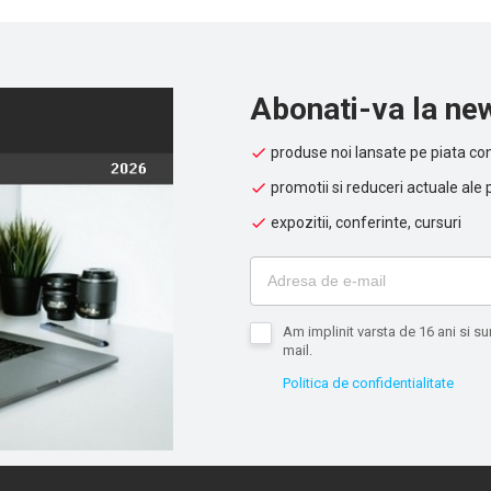
pot optimiza dimensiunile dulapurilor montate pe perete sau pode
sistemele de control. De asemenea, solutia ajuta la eficientizarea c
masinii datorita functiilor incorporate in automatul programabil, m
extensie Modicon TM3 si modulul de comunicatie Modicon TM4.
Abonati-va la new
produse noi lansate pe piata con
promotii si reduceri actuale ale 
expozitii, conferinte, cursuri
Am implinit varsta de 16 ani si 
mail.
Politica de confidentialitate