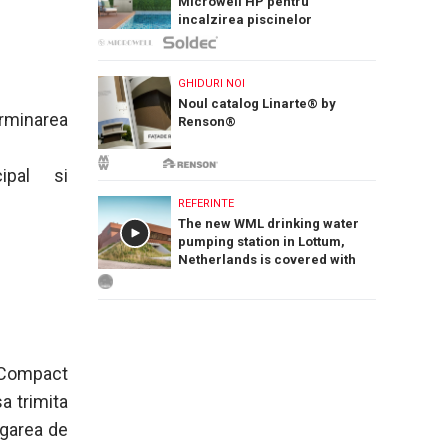
Microwell HP pentru
incalzirea piscinelor
GHIDURI NOI
Noul catalog Linarte® by
rminarea
Renson®
cipal si
REFERINTE
The new WML drinking water
pumping station in Lottum,
Netherlands is covered with
PREFA Siding.X facade panels
 Compact
a trimita
igarea de