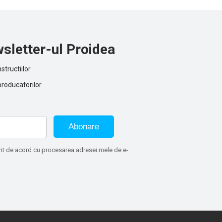
a in
osturilor
odulul de
sletter-ul Proidea
structiilor
producatorilor
Abonare
sunt de acord cu procesarea adresei mele de e-