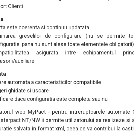
ort Clienti
ta
rta este coerenta si continuu updatata
minarea greselilor de configurare (nu se permite te
figuratiei pana nu sunt alese toate elementele obligatorii)
patibilitatea asigurata intre echipamentul prin
esorii/auxiliare
nta
trare automata a caracteristicilor compatibile
geri ghidate si usoare
ificare daca configuratia este completa sau nu
atorul web MyPact - pentru intreruptoarele automate
sterpact NT/NW ii permite utilizatorului sa realizeze si s
uratie salvata in format xml, ceea ce va contribui la cast