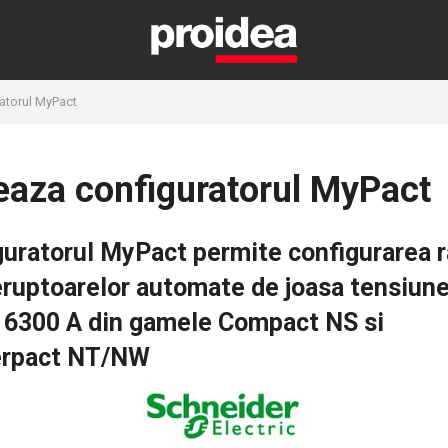
ratorul MyPact
seaza configuratorul MyPact
guratorul MyPact permite configurarea 
eruptoarelor automate de joasa tensiune
a 6300 A din gamele Compact NS si
rpact NT/NW