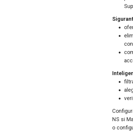
Sup
Siguran
ofe
eli
con
com
acc
Intelige
fil
ale
ver
Configur
NS si Ma
o config