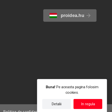
proidea.hu
Buna!
Pe aceasta pagina folosim
cookies.
Detalii
In regula
Politica de confidentialitate
Termeni de utilizare