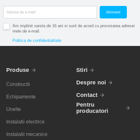
Abonare
Am implinit varsta de 16 ani si sunt de acord cu procesarea adresei
mele de e-mail.
Politica de confidentialitate
Produse
Stiri
Despre noi
Constructii
Contact
Echipamente
Pentru
Unelte
producatori
Instalatii electrice
Instalatii mecanice