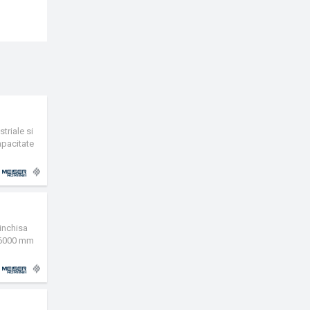
triale si
apacitate
 inchisa
e 6000 mm