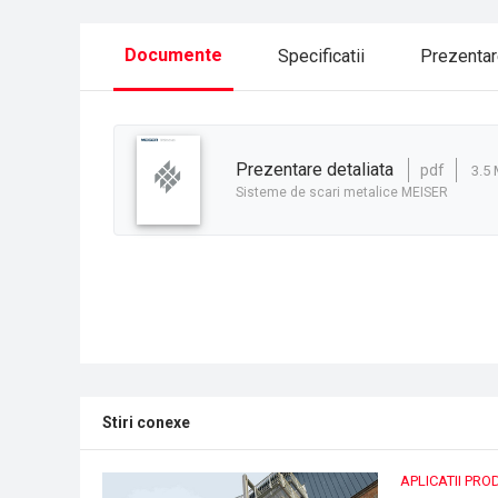
Documente
Specificatii
Prezenta
prezentare detaliata
pdf
3.5
Sisteme de scari metalice MEISER
Stiri conexe
APLICATII PRO