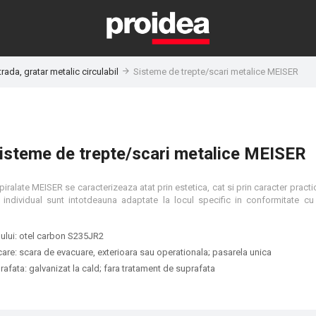
rada, gratar metalic circulabil
Sisteme de trepte/scari metalice MEISER
isteme de trepte/scari metalice MEISER
piralate MEISER se caracterizeaza atat prin estetica, cat si prin caracter practi
 individual sunt intotdeauna adaptate la locul specific in conformitate cu
lului: otel carbon S235JR2
are: scara de evacuare, exterioara sau operationala; pasarela unica
afata: galvanizat la cald; fara tratament de suprafata