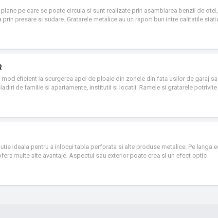
lane pe care se poate circula si sunt realizate prin asamblarea benzii de otel,
la prin presare si sudare. Gratarele metalice au un raport bun intre calitatile stati
za usor, permit trecerea aerului, a luminii si a apei. In acelasi timp, prin folos
ajung la solutii tehnice si arhitecturale simple si surprinzatoare.
R
n mod eficient la scurgerea apei de ploaie din zonele din fata usilor de garaj sa
diri de familie si apartamente, institutii si locatii. Ramele si gratarele potrivite
) si doua lungimi (1020 sau 2040 mm). Gratarele nu trebuie fixate, astfel incat 
ie ideala pentru a inlocui tabla perforata si alte produse metalice. Pe langa 
ofera multe alte avantaje. Aspectul sau exterior poate crea si un efect optic
data Sorst poate fi una dintre elementele de constructie definitorii si practice a
fi utilizata pe scara larga si in industria constructiilor, de exemplu, poate fi f
peris, obloane, fatade sau tavane, dar poate fi folosita si ca material de incru
 expandata este foarte stabila, dar in acelasi timp permite trecerea luminii si a