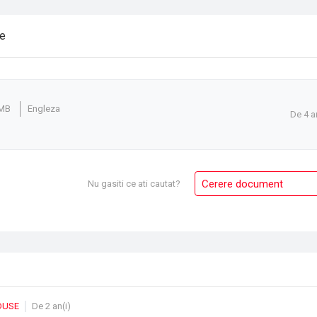
re
 MB
Engleza
De 4 a
Cerere document
Nu gasiti ce ati cautat?
DUSE
De 2 an(i)