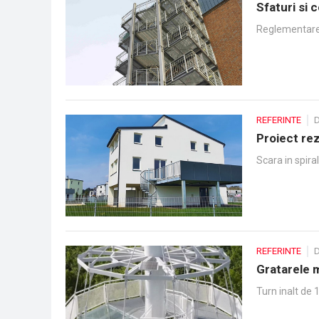
Sfaturi si 
Reglementarea
REFERINTE
D
Proiect rez
Scara in spira
REFERINTE
D
Gratarele m
Turn inalt de 