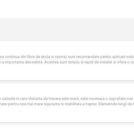
 continua din fibra de sticla si rasina) sunt recomandate pentru aplicatii indus
re o importanta deosebita. Acestea sunt simplu si rapid de instalat si ofera o c
ivel ridicat de siguranta.
 in cazurile in care distanta de trecere este mare, este necesara o suprafata mai
are pentru cea mai mare siguranta si stabilitate a treptei. Elementele lungi d