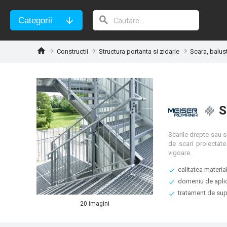
Categorii
Constructii
Structura portanta si zidarie
Scara, balust
S
Scarile drepte sau s
de scari proiectate
vigoare.
calitatea materia
domeniu de aplic
tratament de supr
20 imagini