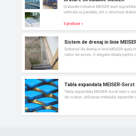
Gratarele metalice MEISER sunt suprafete p
verticala si paralela, intr-o structura stabi
greutatea proprie, au cost redus, se montea
gratarelor metalice, arhitectii si inginerii 
3 produse
Sistem de drenaj in linie MEISE
Sistemul de drenaj in linie MEISER ajuta i
cailor de acces. O alegere ideala pentru cla
disponibile in doua latimi (300 sau 385 mm
indepartate cu usurinta pentru curatare.
Tabla expandata MEISER-Sorst
Tabla expandata MEISER-Sorst este o solut
de costuri, utilizarea metalului expandat 
tridimensional, datorita caruia tabla expan
arhitectural modern. Tabla expandata poate 
umbrire, in proiectarea elementelor de aco
pentru garduri, scari sau balustrade. Tabla