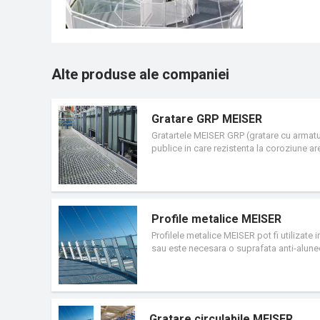
Alte produse ale companiei
Gratare GRP MEISER
Gratartele MEISER GRP (gratare cu armatura
publice in care rezistenta la coroziune a
de incarcare ridicata, ceea ce duce la un n
Profile metalice MEISER
Profilele metalice MEISER pot fi utilizate
sau este necesara o suprafata anti-alunec
faciliteaza o instalare usoara si rapida.
Gratare circulabile MEISER