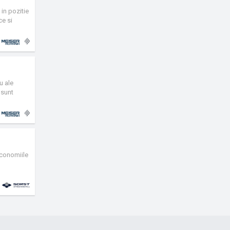
 in pozitie
ce si
irea
u ale
 sunt
pot fi
economiile
le stilului
olosita ca
statie
 aerului.