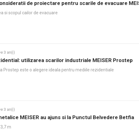
consideratii de proiectare pentru scarile de evacuare ME
 si scopul cailor de evacuare
e 3 an(i)
idential: utilizarea scarilor industriale MEISER Prostep
la Prostep este o alegere ideala pentru mediile rezidentiale
e 3 an(i)
etalice MEISER au ajuns si la Punctul Belvedere Betfia
13,7 m